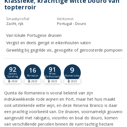
Klassieke, krachtige witte Douro van
topterroir
Smaakprofiel
Herkomst
Zacht, rijk
Portugal - Douro
Van lokale Portugese druiven
Vergist en deels gerijpt in eikenhouten vaten
Geweldig bij gegrilde vis, gevogelte of geroosterde pompoen
9
92
91
16
James
Wine
Hamersma
Perswijn
Suckling
Enthusiast
2024
2023
2023
2023
Quinta da Romaneira is vooral bekend van zijn
indrukwekkende rode wijnen en Port, maar het huis maakt
ook uitstekende witte wijn, en deze Reserva Branco is daar
een prachtig voorbeeld van. De druiven, voornamelijk gouveio
aangevuld met rabigato, viosinho en boal do douro, komen
van verschillende percelen binnen de ruim tachtig hectare