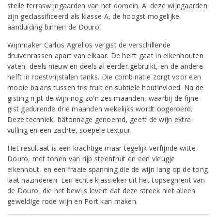
steile terraswijngaarden van het domein. Al deze wijngaarden
zijn geclassificeerd als klasse A, de hoogst mogelijke
aanduiding binnen de Douro.
Wijnmaker Carlos Agrellos vergist de verschillende
druivenrassen apart van elkaar. De helft gaat in eikenhouten
vaten, deels nieuw en deels al eerder gebruikt, en de andere
helft in roestvrijstalen tanks. Die combinatie zorgt voor een
mooie balans tussen fris fruit en subtiele houtinvloed. Na de
gisting rijpt de wijn nog zo'n zes maanden, waarbij de fijne
gist gedurende drie maanden wekelijks wordt opgeroerd.
Deze techniek, bâtonnage genoemd, geeft de wijn extra
vulling en een zachte, soepele textuur.
Het resultaat is een krachtige maar tegelijk verfijnde witte
Douro, met tonen van rijp steenfruit en een vleugje
eikenhout, en een fraaie spanning die de wijn lang op de tong
laat nazinderen. Een echte klassieker uit het topsegment van
de Douro, die het bewijs levert dat deze streek niet alleen
geweldige rode wijn en Port kan maken.