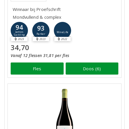
Winnaar bij Proefschrift
Mondvullend & complex
94
93
James
WineLife
Parker
Suckling
2023
2023
2022
34,70
Vanaf 12 flessen 31,81 per fles
Fles
Doos (6)