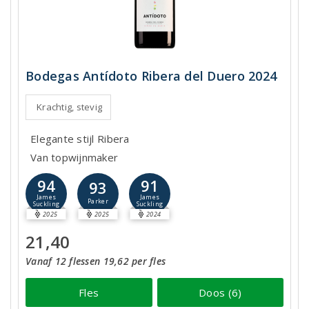
Bodegas Antídoto Ribera del Duero 2024
Krachtig, stevig
Elegante stijl Ribera
Van topwijnmaker
94
91
93
James
James
Parker
Suckling
Suckling
2025
2025
2024
21,40
Vanaf 12 flessen 19,62 per fles
Fles
Doos (6)