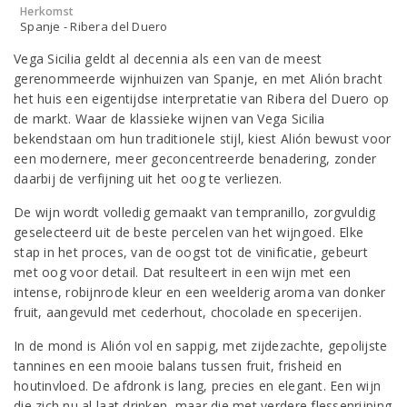
Herkomst
Spanje - Ribera del Duero
Vega Sicilia geldt al decennia als een van de meest
gerenommeerde wijnhuizen van Spanje, en met Alión bracht
het huis een eigentijdse interpretatie van Ribera del Duero op
de markt. Waar de klassieke wijnen van Vega Sicilia
bekendstaan om hun traditionele stijl, kiest Alión bewust voor
een modernere, meer geconcentreerde benadering, zonder
daarbij de verfijning uit het oog te verliezen.
De wijn wordt volledig gemaakt van tempranillo, zorgvuldig
geselecteerd uit de beste percelen van het wijngoed. Elke
stap in het proces, van de oogst tot de vinificatie, gebeurt
met oog voor detail. Dat resulteert in een wijn met een
intense, robijnrode kleur en een weelderig aroma van donker
fruit, aangevuld met cederhout, chocolade en specerijen.
In de mond is Alión vol en sappig, met zijdezachte, gepolijste
tannines en een mooie balans tussen fruit, frisheid en
houtinvloed. De afdronk is lang, precies en elegant. Een wijn
die zich nu al laat drinken, maar die met verdere flessenrijping