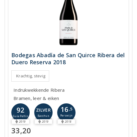
Bodegas Abadía de San Quirce Ribera del
Duero Reserva 2018
Krachtig, stevig
Indrukwekkende Ribera
Bramen, leer & eiken
16
92
,5
ZILVER
Perswijn
Bacchus
Guía Peñín
2019
2019
2018
33,20