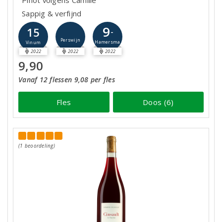
Pinot volgens Camille
Sappig & verfijnd
9
15
-
Perswijn
Hamersma
Vinum
2022
2022
2022
9,90
Vanaf 12 flessen 9,08 per fles
Fles
Doos (6)
(1 beoordeling)