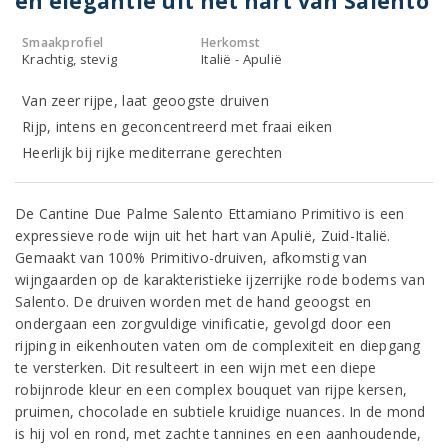
en elegantie uit het hart van Salento
Smaakprofiel
Herkomst
Krachtig, stevig
Italië - Apulië
Van zeer rijpe, laat geoogste druiven
Rijp, intens en geconcentreerd met fraai eiken
Heerlijk bij rijke mediterrane gerechten
De Cantine Due Palme Salento Ettamiano Primitivo is een
expressieve rode wijn uit het hart van Apulië, Zuid-Italië.
Gemaakt van 100% Primitivo-druiven, afkomstig van
wijngaarden op de karakteristieke ijzerrijke rode bodems van
Salento. De druiven worden met de hand geoogst en
ondergaan een zorgvuldige vinificatie, gevolgd door een
rijping in eikenhouten vaten om de complexiteit en diepgang
te versterken. Dit resulteert in een wijn met een diepe
robijnrode kleur en een complex bouquet van rijpe kersen,
pruimen, chocolade en subtiele kruidige nuances. In de mond
is hij vol en rond, met zachte tannines en een aanhoudende,