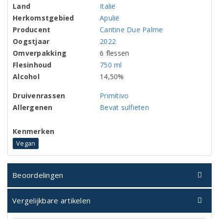
Land
Italië
Herkomstgebied
Apulië
Producent
Cantine Due Palme
Oogstjaar
2022
Omverpakking
6 flessen
Flesinhoud
750 ml
Alcohol
14,50%
Druivenrassen
Primitivo
Allergenen
Bevat sulfieten
Kenmerken
Vegan
Beoordelingen
Vergelijkbare artikelen