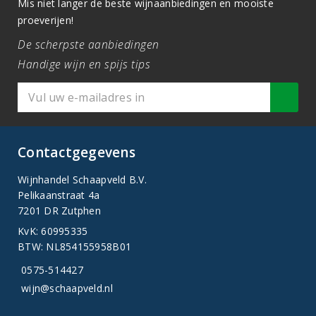
Mis niet langer de beste wijnaanbiedingen en mooiste
proeverijen!
De scherpste aanbiedingen
Handige wijn en spijs tips
Contactgegevens
Wijnhandel Schaapveld B.V.
Pelikaanstraat 4a
7201 DR Zutphen
KvK: 60995335
BTW: NL854155958B01
0575-514427
wijn@schaapveld.nl