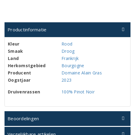
Productinformatie
Kleur
Rood
Smaak
Droog
Land
Frankrijk
Herkomstgebied
Bourgogne
Producent
Domaine Alain Gras
Oogstjaar
2023
Druivenrassen
100% Pinot Noir
Beoordelingen
Vergelijkbare artikelen