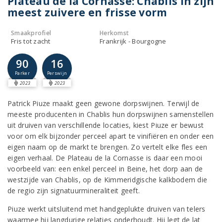
Plateau de la Cornasse: Chablis in zijn
meest zuivere en frisse vorm
Smaakprofiel
Herkomst
Fris tot zacht
Frankrijk - Bourgogne
90
16
Parker
Perswijn
2023
2023
Patrick Piuze maakt geen gewone dorpswijnen. Terwijl de
meeste producenten in Chablis hun dorpswijnen samenstellen
uit druiven van verschillende locaties, kiest Piuze er bewust
voor om elk bijzonder perceel apart te vinifiëren en onder een
eigen naam op de markt te brengen. Zo vertelt elke fles een
eigen verhaal. De Plateau de la Cornasse is daar een mooi
voorbeeld van: een enkel perceel in Beine, het dorp aan de
westzijde van Chablis, op de Kimmeridgische kalkbodem die
de regio zijn signatuurmineraliteit geeft.
Piuze werkt uitsluitend met handgeplukte druiven van telers
waarmee hij langdurige relaties onderhoudt. Hij legt de lat