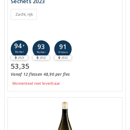
Séchets 2023
Zacht, rijk
94
93
91
+
Parker
Parker
Vinous
2023
2022
2022
53,35
Vanaf 12 flessen 48,90 per fles
Momenteel niet leverbaar