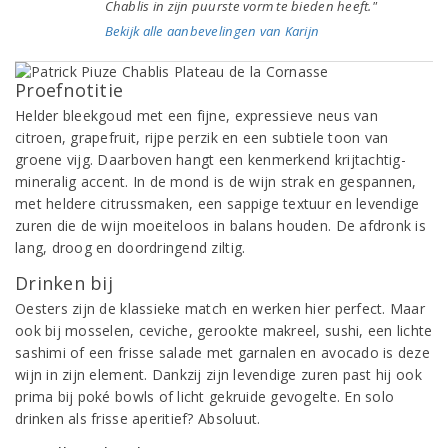
Chablis in zijn puurste vorm te bieden heeft."
Bekijk alle aanbevelingen van Karijn
Proefnotitie
Helder bleekgoud met een fijne, expressieve neus van
citroen, grapefruit, rijpe perzik en een subtiele toon van
groene vijg. Daarboven hangt een kenmerkend krijtachtig-
mineralig accent. In de mond is de wijn strak en gespannen,
met heldere citrussmaken, een sappige textuur en levendige
zuren die de wijn moeiteloos in balans houden. De afdronk is
lang, droog en doordringend ziltig.
Drinken bij
Oesters zijn de klassieke match en werken hier perfect. Maar
ook bij mosselen, ceviche, gerookte makreel, sushi, een lichte
sashimi of een frisse salade met garnalen en avocado is deze
wijn in zijn element. Dankzij zijn levendige zuren past hij ook
prima bij poké bowls of licht gekruide gevogelte. En solo
drinken als frisse aperitief? Absoluut.