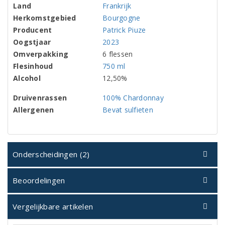
Land
Frankrijk
Herkomstgebied
Bourgogne
Producent
Patrick Piuze
Oogstjaar
2023
Omverpakking
6 flessen
Flesinhoud
750 ml
Alcohol
12,50%
Druivenrassen
100% Chardonnay
Allergenen
Bevat sulfieten
Onderscheidingen (2)
Beoordelingen
Vergelijkbare artikelen