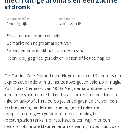
met fruitige aroma's en een zachte
afdronk
Smaakprofiel
Herkomst
Smeuïg, rijk
Italië - Apulië
Frisse en moderne rode wijn
Gemaakt van negroamarodruiven
Soepel en doordrinkbaar, zacht van smaak
Heerlijk bij gegrilde gerechten, kazen of koude hapjes
De Cantine Due Palme Levro Negroamaro del Salento is een
expressieve rode wijn uit het zonovergoten Salento in Puglia,
Zuid-Italië. Gemaakt van 100% Negroamaro-druiven, een
inheemse variëteit die bekend staat om zijn diepe kleur en
rijke smaakprofiel. Na de oogst ondergaan de druiven een
zachte persing en fermentatie bij gecontroleerde
temperaturen, gevolgd door een korte rijping in
roestvrijstalen tanks. Het resultaat is een wijn met een
heldere robijnrode kleur en aroma's van rijp rood fruit zoals