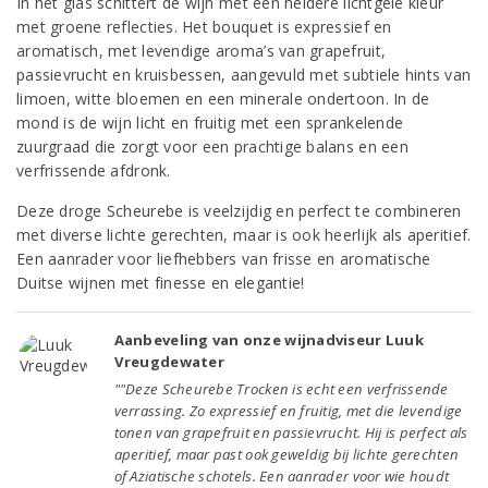
In het glas schittert de wijn met een heldere lichtgele kleur
met groene reflecties. Het bouquet is expressief en
aromatisch, met levendige aroma’s van grapefruit,
passievrucht en kruisbessen, aangevuld met subtiele hints van
limoen, witte bloemen en een minerale ondertoon. In de
mond is de wijn licht en fruitig met een sprankelende
zuurgraad die zorgt voor een prachtige balans en een
verfrissende afdronk.
Deze droge Scheurebe is veelzijdig en perfect te combineren
met diverse lichte gerechten, maar is ook heerlijk als aperitief.
Een aanrader voor liefhebbers van frisse en aromatische
Duitse wijnen met finesse en elegantie!
Aanbeveling van onze wijnadviseur Luuk
Vreugdewater
""Deze Scheurebe Trocken is echt een verfrissende
verrassing. Zo expressief en fruitig, met die levendige
tonen van grapefruit en passievrucht. Hij is perfect als
aperitief, maar past ook geweldig bij lichte gerechten
of Aziatische schotels. Een aanrader voor wie houdt