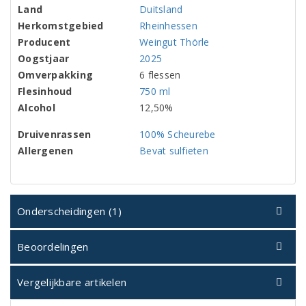
Land
Duitsland
Herkomstgebied
Rheinhessen
Producent
Weingut Thörle
Oogstjaar
2025
Omverpakking
6 flessen
Flesinhoud
750 ml
Alcohol
12,50%
Druivenrassen
100% Scheurebe
Allergenen
Bevat sulfieten
Onderscheidingen (1)
Beoordelingen
Vergelijkbare artikelen