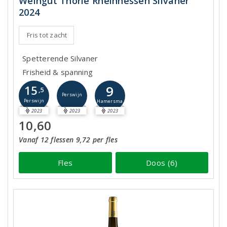
Weingut Thörle Rheinhessen Silvaner
2024
Fris tot zacht
Spetterende Silvaner
Frisheid & spanning
9
15
,5
Perswijn
Perswijn
Hamersma
2023
2023
2023
10,60
Vanaf 12 flessen 9,72 per fles
Fles
Doos (6)