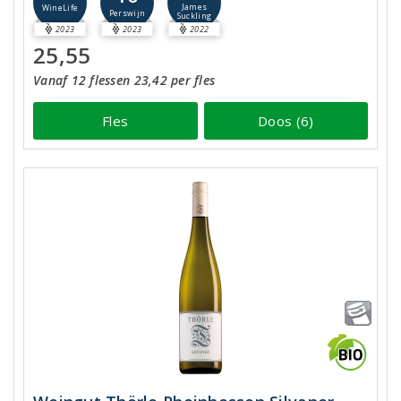
James
WineLife
Perswijn
Suckling
2023
2023
2022
25,55
Vanaf 12 flessen 23,42 per fles
Fles
Doos (6)