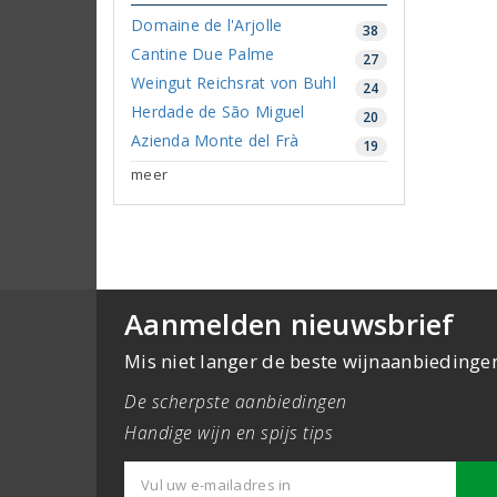
Domaine de l'Arjolle
38
Cantine Due Palme
27
Weingut Reichsrat von Buhl
24
Herdade de São Miguel
20
Azienda Monte del Frà
19
meer
Aanmelden nieuwsbrief
Mis niet langer de beste wijnaanbiedinge
De scherpste aanbiedingen
Handige wijn en spijs tips