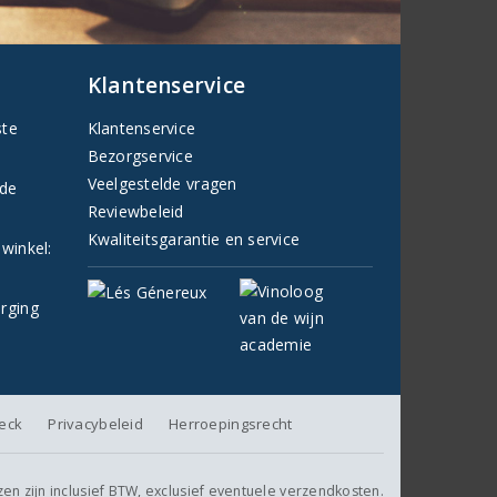
Klantenservice
ste
Klantenservice
Bezorgservice
Veelgestelde vragen
fde
Reviewbeleid
Kwaliteitsgarantie en service
 winkel:
orging
heck
Privacybeleid
Herroepingsrecht
jzen zijn inclusief BTW, exclusief eventuele verzendkosten.