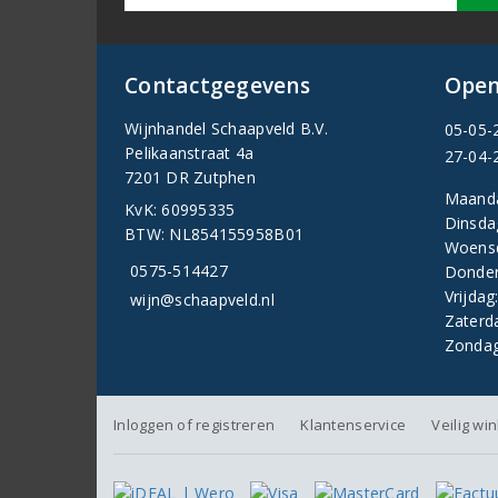
Contactgegevens
Open
Wijnhandel Schaapveld B.V.
05-05-
Pelikaanstraat 4a
27-04-
7201 DR Zutphen
Maand
KvK: 60995335
Dinsda
BTW: NL854155958B01
Woens
0575-514427
Donder
Vrijdag
wijn@schaapveld.nl
Zaterd
Zondag
Inloggen of registreren
Klantenservice
Veilig wi