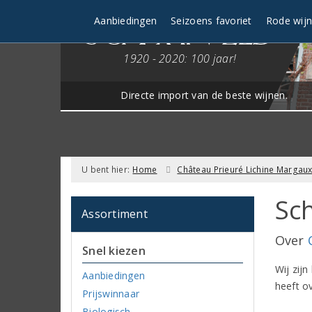
Aanbiedingen
Seizoens favoriet
Rode wij
1920 - 2020: 100 jaar!
Directe import van de beste wijnen.
U bent hier:
Home
Château Prieuré Lichine Margau
Sch
Assortiment
Over
Snel kiezen
Wij zijn
Aanbiedingen
heeft ov
Prijswinnaar
Biologisch