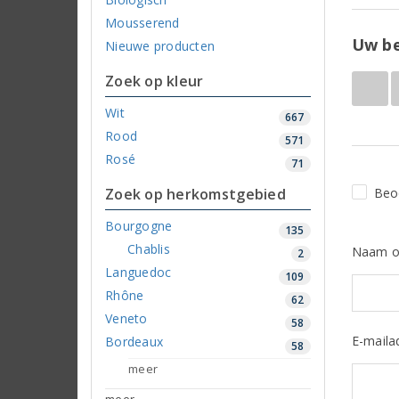
Mousserend
Uw be
Nieuwe producten
Zoek op kleur
Wit
667
Rood
571
Rosé
71
Zoek op herkomstgebied
Beo
Bourgogne
135
Chablis
Naam o
2
Languedoc
109
Rhône
62
Veneto
58
E-maila
Bordeaux
58
meer
meer