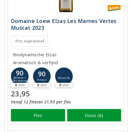
Domaine Loew Elzas Les Marnes Vertes
Muscat 2023
Fris, expressief
Biodynamische Elzas
Aromatisch & verfijnd
90
90
Bettane +
WineLife
Vinous
Desseauve
2023
2023
2022
23,95
Vanaf 12 flessen 21,95 per fles
Fles
Doos (6)