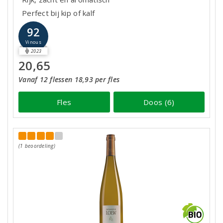
Perfect bij kip of kalf
92
Vinous
2023
20,65
Vanaf 12 flessen 18,93 per fles
Fles
Doos (6)
(1 beoordeling)