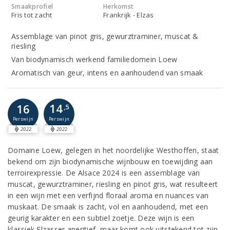
Smaakprofiel
Herkomst
Fris tot zacht
Frankrijk - Elzas
Assemblage van pinot gris, gewurztraminer, muscat &
riesling
Van biodynamisch werkend familiedomein Loew
Aromatisch van geur, intens en aanhoudend van smaak
14
16
,5
Perswijn
Perswijn
2022
2022
Domaine Loew, gelegen in het noordelijke Westhoffen, staat
bekend om zijn biodynamische wijnbouw en toewijding aan
terroirexpressie. De Alsace 2024 is een assemblage van
muscat, gewurztraminer, riesling en pinot gris, wat resulteert
in een wijn met een verfijnd floraal aroma en nuances van
muskaat. De smaak is zacht, vol en aanhoudend, met een
geurig karakter en een subtiel zoetje. Deze wijn is een
klassiek Elzasser aperitief, maar komt ook uitstekend tot zijn