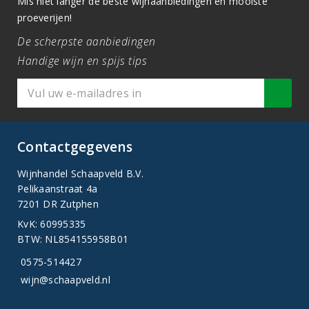
Mis niet langer de beste wijnaanbiedingen en mooiste
proeverijen!
De scherpste aanbiedingen
Handige wijn en spijs tips
Contactgegevens
Wijnhandel Schaapveld B.V.
Pelikaanstraat 4a
7201 DR Zutphen
KvK: 60995335
BTW: NL854155958B01
0575-514427
wijn@schaapveld.nl