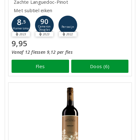
Zachte Languedoc-Pinot
Met subtiel eiken
8
90
,5
Cameron
Perswijn
Hamersma
Douglas
2023
2023
2022
9,95
Vanaf 12 flessen 9,12 per fles
Fles
Doos (6)