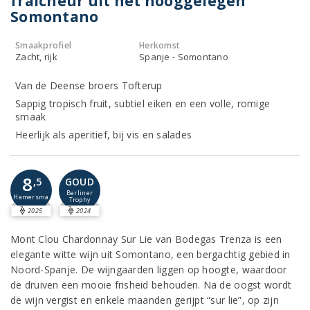
fraîcheur uit het hooggelegen
Somontano
Smaakprofiel
Herkomst
Zacht, rijk
Spanje - Somontano
Van de Deense broers Tofterup
Sappig tropisch fruit, subtiel eiken en een volle, romige
smaak
Heerlijk als aperitief, bij vis en salades
8
,5
GOUD
Berliner
Hamersma
Trophy
2025
2024
Mont Clou Chardonnay Sur Lie van Bodegas Trenza is een
elegante witte wijn uit Somontano, een bergachtig gebied in
Noord-Spanje. De wijngaarden liggen op hoogte, waardoor
de druiven een mooie frisheid behouden. Na de oogst wordt
de wijn vergist en enkele maanden gerijpt “sur lie”, op zijn