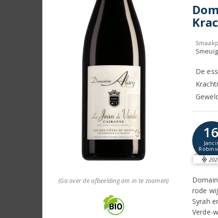
Doma
Krac
Smaakp
Smeuïg,
De ess
Kracht
Geweld
1
Janci
Robins
202
Domaine
(Ga over de afbeelding om in te zoomen)
rode wi
Syrah e
Verde-w