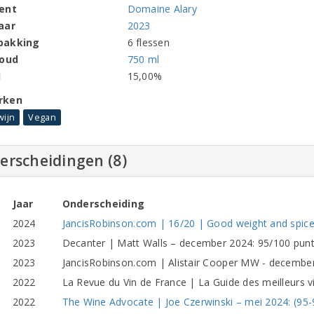
ent
Domaine Alary
aar
2023
pakking
6 flessen
houd
750 ml
l
15,00%
rken
wijn
Vegan
erscheidingen (8)
Jaar
Onderscheiding
2024
JancisRobinson.com | 16/20 | Good weight and spic
2023
Decanter | Matt Walls – december 2024: 95/100 punt
2023
JancisRobinson.com | Alistair Cooper MW - december 
2022
La Revue du Vin de France | La Guide des meilleurs 
2022
The Wine Advocate | Joe Czerwinski – mei 2024: (95-97