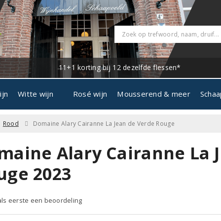
11+1 korting bij 12 dezelfde flessen*
ijn
Witte wijn
Rosé wijn
Mousserend & meer
Schaa
Rood
Domaine Alary Cairanne La Jean de Verde Rouge
maine Alary Cairanne La 
uge 2023
 als eerste een beoordeling