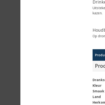
Drinke
Uitstek
kazen.
Houdb
Op dron
Produ
Pro
Dranks
Kleur
Smaak
Land
Herko