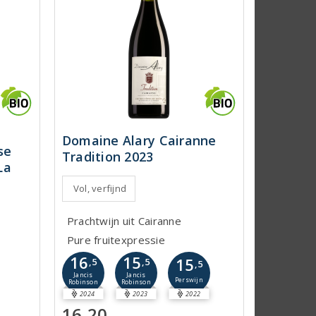
Domaine Alary Cairanne
se
Tradition 2023
La
Vol, verfijnd
Prachtwijn uit Cairanne
Pure fruitexpressie
16
15
15
,5
,5
,5
Jancis
Jancis
Perswijn
Robinson
Robinson
2024
2023
2022
16,20