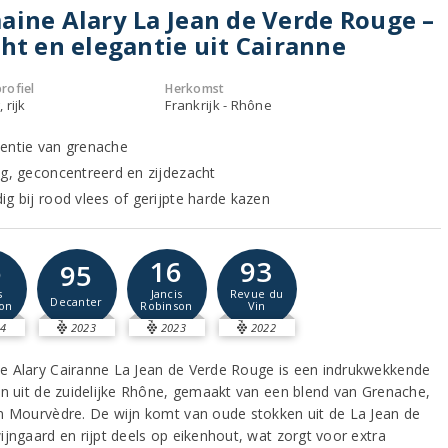
ine Alary La Jean de Verde Rouge –
ht en elegantie uit Cairanne
rofiel
Herkomst
 rijk
Frankrijk - Rhône
entie van grenache
ig, geconcentreerd en zijdezacht
ig bij rood vlees of gerijpte harde kazen
6
16
93
95
s
Jancis
Revue du
Decanter
on
Robinson
Vin
4
2023
2023
2022
 Alary Cairanne La Jean de Verde Rouge is een indrukwekkende
jn uit de zuidelijke Rhône, gemaakt van een blend van Grenache,
n Mourvèdre. De wijn komt van oude stokken uit de La Jean de
ijngaard en rijpt deels op eikenhout, wat zorgt voor extra