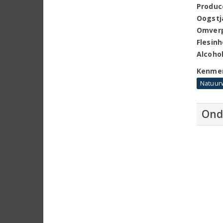
Produc
Oogstj
Omver
Flesin
Alcoho
Kenme
Natuur
Ond