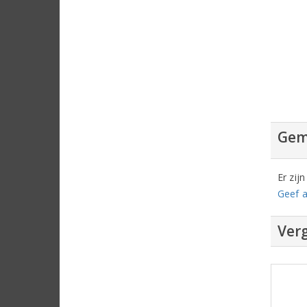
Gem
Er zij
Geef a
Verg