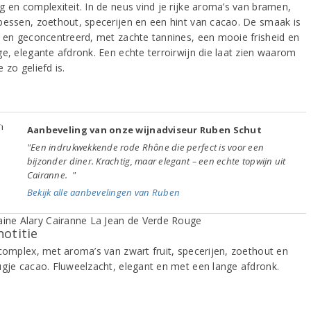
g en complexiteit. In de neus vind je rijke aroma’s van bramen,
bessen, zoethout, specerijen en een hint van cacao. De smaak is
g en geconcentreerd, met zachte tannines, een mooie frisheid en
ge, elegante afdronk. Een echte terroirwijn die laat zien waarom
 zo geliefd is.
Aanbeveling van onze wijnadviseur Ruben Schut
"Een indrukwekkende rode Rhône die perfect is voor een
bijzonder diner. Krachtig, maar elegant – een echte topwijn uit
Cairanne. "
Bekijk alle aanbevelingen van Ruben
notitie
 complex, met aroma’s van zwart fruit, specerijen, zoethout en
ugje cacao. Fluweelzacht, elegant en met een lange afdronk.