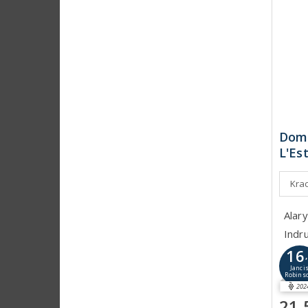
Doma
L'Es
Krac
Alary
Indr
16
Janci
Robins
202
21,