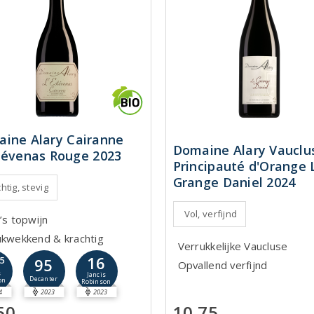
ine Alary Cairanne
Domaine Alary Vauclu
tévenas Rouge 2023
Principauté d'Orange 
Grange Daniel 2024
htig, stevig
Vol, verfijnd
’s topwijn
ukwekkend & krachtig
Verrukkelijke Vaucluse
16
,5
95
Opvallend verfijnd
s
Jancis
Decanter
on
Robinson
4
2023
2023
10,75
50