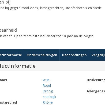
n bij
end bij gegrild rood vlees, lamsgerechten, stoofschotels en harde
aarheid
k vanaf 3 jaar; tenminste houdbaar tot 10 jaar na de oogst.
ctinformatie
Onderscheidingen
Beoordelingen
Vergeli
ductinformatie
oort
Wijn
Druivenra
Rood
Droog
Allergene
Frankrijk
mstgebied
Rhône