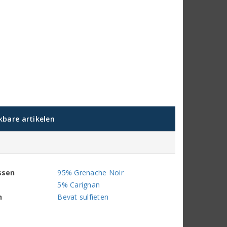
jkbare artikelen
ssen
95% Grenache Noir
5% Carignan
n
Bevat sulfieten