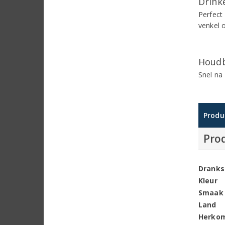
Drinke
Perfect
venkel 
Houdb
Snel na
Produ
Pro
Dranks
Kleur
Smaak
Land
Herko