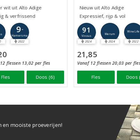
r wit uit Alto Adige
Nieuw uit Alto Adige
ig & verfrissend
Expressief, rijp & vol
9
91
-
WineLife
Merum
jn
Hamersma
Vinous
2
2022
2024
2024
2022
20
21,85
12 flessen 13,02 per fles
Vanaf 12 flessen 20,03 per fle
Fles
Doos (6)
Fles
Doos 
n en mooiste proeverijen!