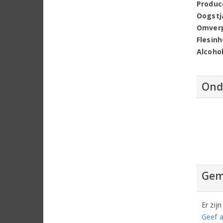
Produc
Oogstj
Omver
Flesin
Alcoho
Ond
Gem
Er zij
Geef a