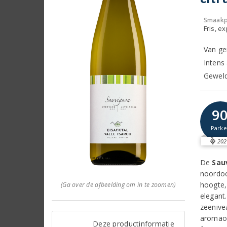
Smaakp
Fris, e
Van ge
Intens
Geweldi
9
Parke
202
De
Sau
noordoo
hoogte, 
(Ga over de afbeelding om in te zoomen)
elegant
zeenive
aromaont
Deze productinformatie