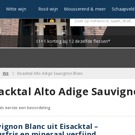
n
Witte wijn
Rosé wijn
Mousserend & meer
Schaapveld
11+1 korting bij 12 dezelfde flessen*
Wit
Eisacktal Alto Adige Sauvignon Blanc
sacktal Alto Adige Sauvign
 als eerste een beoordeling
ignon Blanc uit Eisacktal –
usfris en mineraal verfijnd