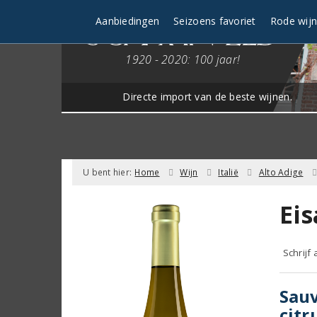
Aanbiedingen
Seizoens favoriet
Rode wij
1920 - 2020: 100 jaar!
Directe import van de beste wijnen.
U bent hier:
Home
Wijn
Italië
Alto Adige
Ei
Schrijf
Sauv
citr