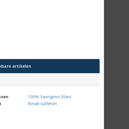
jkbare artikelen
ssen
100% Sauvignon Blanc
n
Bevat sulfieten