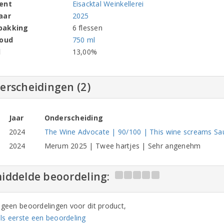
ent
Eisacktal Weinkellerei
aar
2025
pakking
6 flessen
houd
750 ml
l
13,00%
erscheidingen (2)
Jaar
Onderscheiding
2024
The Wine Advocate | 90/100 | This wine screams Sauvi
2024
Merum 2025 | Twee hartjes | Sehr angenehm
iddelde beoordeling:
n geen beoordelingen voor dit product,
ls eerste een beoordeling