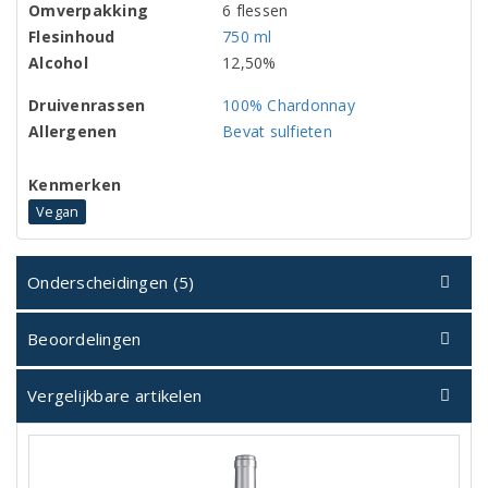
Omverpakking
6 flessen
Flesinhoud
750 ml
Alcohol
12,50%
Druivenrassen
100% Chardonnay
Allergenen
Bevat sulfieten
Kenmerken
Vegan
Onderscheidingen (5)
Beoordelingen
Vergelijkbare artikelen