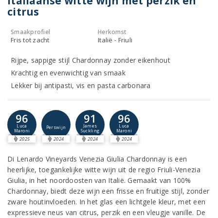
Italiaanse witte wijn met perzik en
citrus
Smaakprofiel
Herkomst
Fris tot zacht
Italië - Friuli
Rijpe, sappige stijl Chardonnay zonder eikenhout
Krachtig en evenwichtig van smaak
Lekker bij antipasti, vis en pasta carbonara
96
91
96
Luca
James
Luca
Perswijn
Maroni
Suckling
Maroni
2025
2024
2024
2024
Di Lenardo Vineyards Venezia Giulia Chardonnay is een
heerlijke, toegankelijke witte wijn uit de regio Friuli-Venezia
Giulia, in het noordoosten van Italië. Gemaakt van 100%
Chardonnay, biedt deze wijn een frisse en fruitige stijl, zonder
zware houtinvloeden. In het glas een lichtgele kleur, met een
expressieve neus van citrus, perzik en een vleugje vanille. De