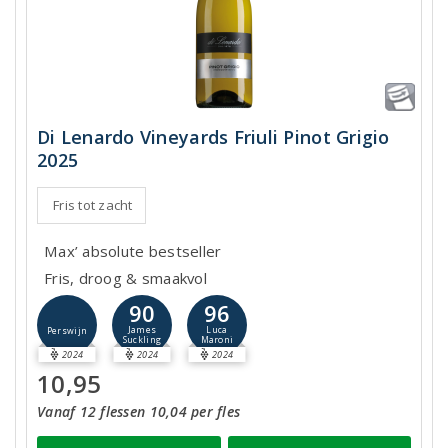
Di Lenardo Vineyards Friuli Pinot Grigio
2025
Fris tot zacht
Max’ absolute bestseller
Fris, droog & smaakvol
90
96
James
Luca
Perswijn
Suckling
Maroni
2024
2024
2024
10,95
Vanaf 12 flessen 10,04 per fles