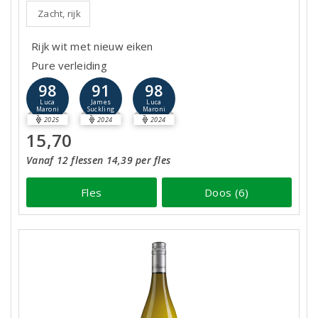
Zacht, rijk
Rijk wit met nieuw eiken
Pure verleiding
98
91
98
Luca
James
Luca
Maroni
Suckling
Maroni
2025
2024
2024
15,70
Vanaf 12 flessen 14,39 per fles
Fles
Doos (6)