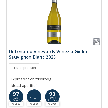
Di Lenardo Vineyards Venezia Giulia
Sauvignon Blanc 2025
Fris, expressief
Expressief en frisdroog
Ideaal aperitief
97
90
Luca
James
Perswijn
Maroni
Suckling
2025
2024
2024