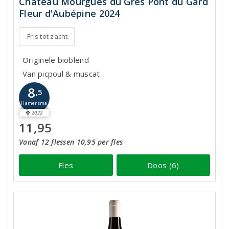
Château Mourgues du Grès Pont du Gard
Fleur d'Aubépine 2024
Fris tot zacht
Originele bioblend
Van picpoul & muscat
8
,5
Hamersma
2022
11,95
Vanaf 12 flessen 10,95 per fles
Fles
Doos (6)