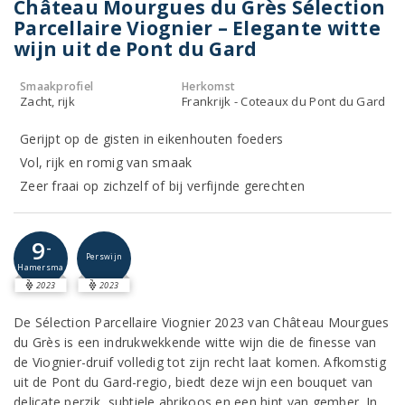
Château Mourgues du Grès Sélection
Parcellaire Viognier – Elegante witte
wijn uit de Pont du Gard
Smaakprofiel
Herkomst
Zacht, rijk
Frankrijk - Coteaux du Pont du Gard
Gerijpt op de gisten in eikenhouten foeders
Vol, rijk en romig van smaak
Zeer fraai op zichzelf of bij verfijnde gerechten
9
-
Perswijn
Hamersma
2023
2023
De Sélection Parcellaire Viognier 2023 van Château Mourgues
du Grès is een indrukwekkende witte wijn die de finesse van
de Viognier-druif volledig tot zijn recht laat komen. Afkomstig
uit de Pont du Gard-regio, biedt deze wijn een bouquet van
delicate perzik, subtiele abrikoos en een hint van gember. In