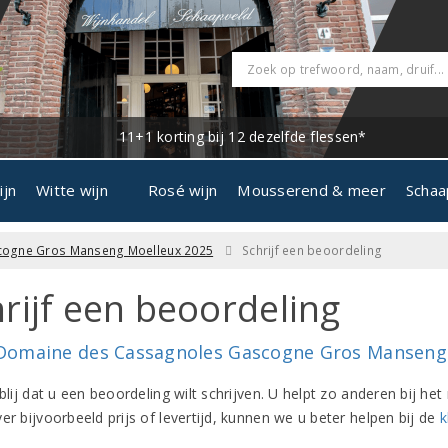
11+1 korting bij 12 dezelfde flessen*
ijn
Witte wijn
Rosé wijn
Mousserend & meer
Schaa
ogne Gros Manseng Moelleux 2025
Schrijf een beoordeling
rijf een beoordeling
Domaine des Cassagnoles Gascogne Gros Manseng
 blij dat u een beoordeling wilt schrijven. U helpt zo anderen bij 
er bijvoorbeeld prijs of levertijd, kunnen we u beter helpen bij de
k