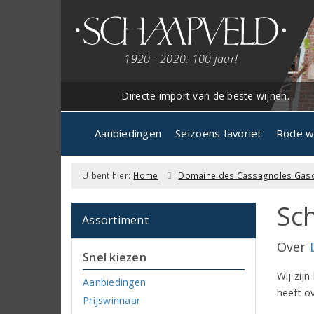
1920 - 2020: 100 jaar!
Directe import van de beste wijnen.
Aanbiedingen
Seizoens favoriet
Rode w
U bent hier:
Home
Domaine des Cassagnoles Gasc
Sch
Assortiment
Over
Snel kiezen
Wij zijn
Aanbiedingen
heeft ov
Prijswinnaar