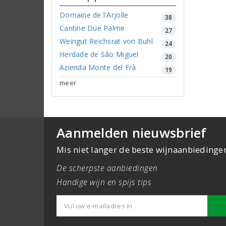
Domaine de l'Arjolle
38
Cantine Due Palme
27
Weingut Reichsrat von Buhl
24
Herdade de São Miguel
20
Azienda Monte del Frà
19
meer
Aanmelden nieuwsbrief
Mis niet langer de beste wijnaanbiedinge
De scherpste aanbiedingen
Handige wijn en spijs tips