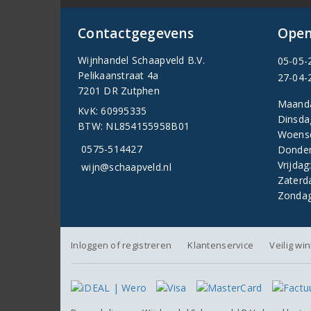
Contactgegevens
Open
Wijnhandel Schaapveld B.V.
05-05-
Pelikaanstraat 4a
27-04-
7201 DR Zutphen
Maand
KvK: 60995335
Dinsda
BTW: NL854155958B01
Woens
0575-514427
Donder
Vrijdag
wijn@schaapveld.nl
Zaterd
Zondag
Inloggen of registreren
Klantenservice
Veilig wi