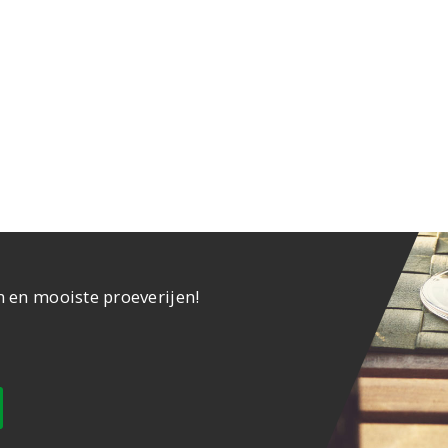
n en mooiste proeverijen!