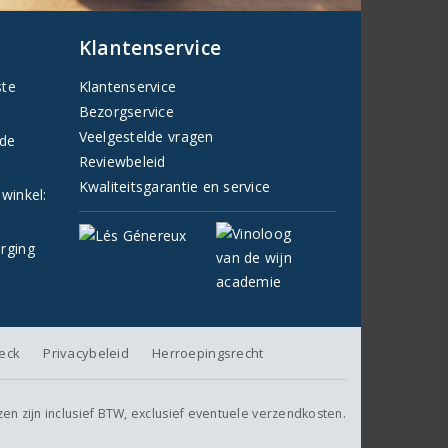
Klantenservice
ste
Klantenservice
Bezorgservice
Veelgestelde vragen
fde
Reviewbeleid
Kwaliteitsgarantie en service
 winkel:
orging
heck
Privacybeleid
Herroepingsrecht
jzen zijn inclusief BTW, exclusief eventuele verzendkosten.