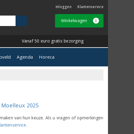
Inloggen
Klantenservice
Winkelwagen
0
Vanaf 50 euro gratis bezorging
pveld
Agenda
Horeca
 Moelleux 2025
het maken van hun keuze. Als u vragen of opmerkingen
lantenservice
.