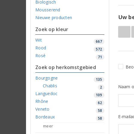
Biologisch
Mousserend
Uw be
Nieuwe producten
Zoek op kleur
Wit
667
Rood
572
Rosé
71
Zoek op herkomstgebied
Beo
Bourgogne
135
Chablis
Naam o
2
Languedoc
109
Rhône
62
Veneto
58
E-maila
Bordeaux
58
meer