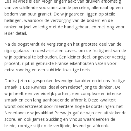
Les Ravines is een Viognier gemaakt van druiven afkomstig
van verschillende vooraanstaande percelen, allemaal op een
bodem van puur graniet. De wijngaarden liggen op steile
hellingen, waardoor de verzorging van de bodem en de
ranken vrijwel volledig met de hand gebeurt en met oog voor
ieder detail.
Na de oogst vindt de vergisting en het grootste deel van de
rijping plaats in roestvrijstalen cuves, om de fruitigheid van de
wijn optimaal te behouden. Een kleiner deel, ongeveer veertig
procent, rijpt in gebruikte Franse eikenhouten vaten voor
extra ronding en een subtiele toastige toets.
Dankzij zijn uitgesproken levendige karakter en intens fruitige
smaak is Les Ravines ideaal om relatief jong te drinken. De
wijn heeft een verleidelijk parfum, een complexe en intense
smaak en een lang aanhoudende afdronk. Deze kwaliteit
wordt onderstreept door meerdere hoge beoordelingen: het
Nederlandse wijnvakblad Perswijn gaf de wijn een uitstekende
score, en ook James Suckling en Vinous waardeerden de
brede, romige stijl en de verfijnde, levendige afdronk.