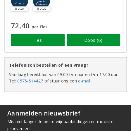
Jancis
Vinous
Robinson
2024
2022
72,40
per fles
Fles
Doos (6)
Telefonisch bestellen of een vraag?
Vandaag bereikbaar van 09:00 t/m uur en t/m 17:00 uur.
Tel:
0575-514427
of stuur ons een
e-mail
.
Aanmelden nieuwsbrief
Mis niet langer de beste wijnaanbiedingen en mooiste
proeverijen!