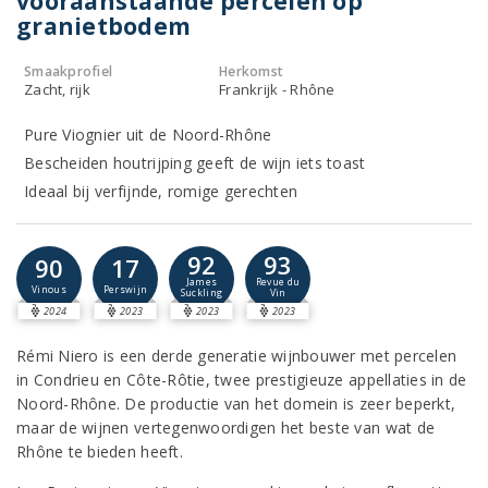
vooraanstaande percelen op
granietbodem
Smaakprofiel
Herkomst
Zacht, rijk
Frankrijk - Rhône
Pure Viognier uit de Noord-Rhône
Bescheiden houtrijping geeft de wijn iets toast
Ideaal bij verfijnde, romige gerechten
92
93
90
17
James
Revue du
Vinous
Perswijn
Suckling
Vin
2024
2023
2023
2023
Rémi Niero is een derde generatie wijnbouwer met percelen
in Condrieu en Côte-Rôtie, twee prestigieuze appellaties in de
Noord-Rhône. De productie van het domein is zeer beperkt,
maar de wijnen vertegenwoordigen het beste van wat de
Rhône te bieden heeft.