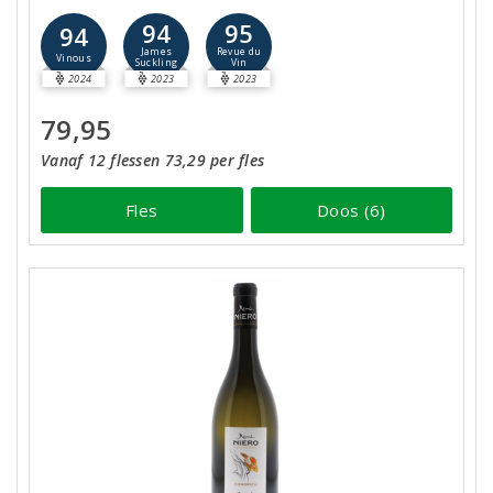
94
95
94
James
Revue du
Vinous
Suckling
Vin
2024
2023
2023
79,95
Vanaf 12 flessen 73,29 per fles
Fles
Doos (6)