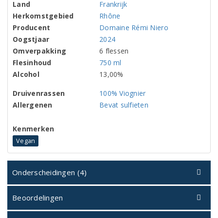
Land
Frankrijk
Herkomstgebied
Rhône
Producent
Domaine Rémi Niero
Oogstjaar
2024
Omverpakking
6 flessen
Flesinhoud
750 ml
Alcohol
13,00%
Druivenrassen
100% Viognier
Allergenen
Bevat sulfieten
Kenmerken
Vegan
Onderscheidingen (4)
Beoordelingen