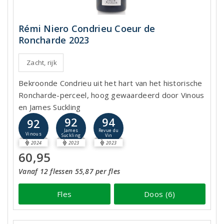
Rémi Niero Condrieu Coeur de
Roncharde 2023
Zacht, rijk
Bekroonde Condrieu uit het hart van het historische
Roncharde-perceel, hoog gewaardeerd door Vinous
en James Suckling
92
94
92
James
Revue du
Vinous
Suckling
Vin
2024
2023
2023
60,95
Vanaf 12 flessen 55,87 per fles
Fles
Doos (6)