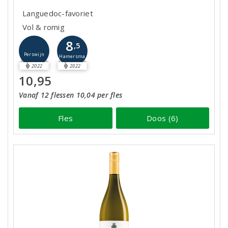
Languedoc-favoriet
Vol & romig
8
,5
Perswijn
Hamersma
2022
2022
10,95
Vanaf 12 flessen 10,04 per fles
Fles
Doos (6)