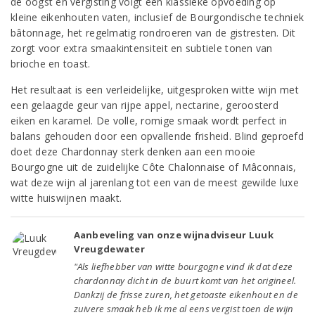
de oogst en vergisting volgt een klassieke opvoeding op
kleine eikenhouten vaten, inclusief de Bourgondische techniek
bâtonnage, het regelmatig rondroeren van de gistresten. Dit
zorgt voor extra smaakintensiteit en subtiele tonen van
brioche en toast.
Het resultaat is een verleidelijke, uitgesproken witte wijn met
een gelaagde geur van rijpe appel, nectarine, geroosterd
eiken en karamel. De volle, romige smaak wordt perfect in
balans gehouden door een opvallende frisheid. Blind geproefd
doet deze Chardonnay sterk denken aan een mooie
Bourgogne uit de zuidelijke Côte Chalonnaise of Mâconnais,
wat deze wijn al jarenlang tot een van de meest gewilde luxe
witte huiswijnen maakt.
Aanbeveling van onze wijnadviseur Luuk
Vreugdewater
"Als liefhebber van witte bourgogne vind ik dat deze
chardonnay dicht in de buurt komt van het origineel.
Dankzij de frisse zuren, het getoaste eikenhout en de
zuivere smaak heb ik me al eens vergist toen de wijn