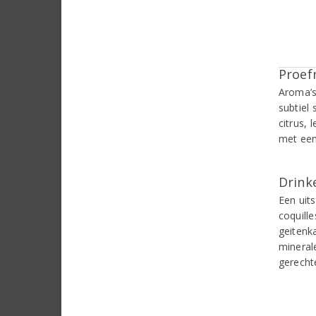
Proef
Aroma’s
subtiel 
citrus, 
met een
Drinke
Een uits
coquill
geitenk
mineral
gerecht