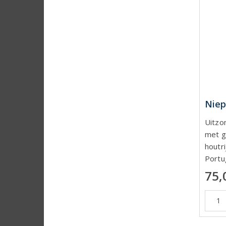
Niep
Uitzo
met g
houtri
Portu
75,