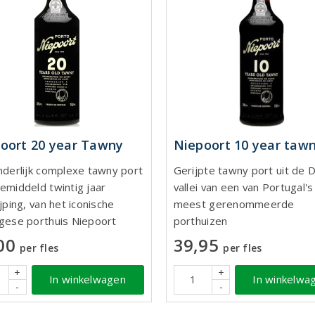
oort 20 year Tawny
Niepoort 10 year taw
nderlijk complexe tawny port
Gerijpte tawny port uit de 
emiddeld twintig jaar
vallei van een van Portugal's
jping, van het iconische
meest gerenommeerde
gese porthuis Niepoort
porthuizen
00
39,95
per fles
per fles
+
+
In winkelwagen
In winkelwa
-
-