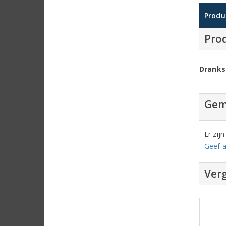
Produ
Pro
Dranks
Gem
Er zij
Geef a
Verg