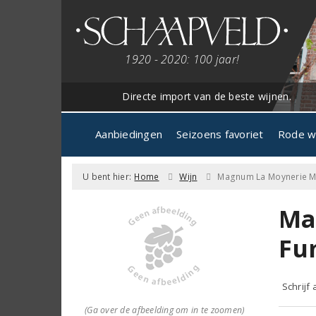
1920 - 2020: 100 jaar!
Directe import van de beste wijnen.
Aanbiedingen
Seizoens favoriet
Rode w
U bent hier:
Home
Wijn
Magnum La Moynerie Mi
Ma
Fu
Schrijf
(Ga over de afbeelding om in te zoomen)