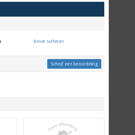
n
Bevat sulfieten
Schrijf een beoordeling