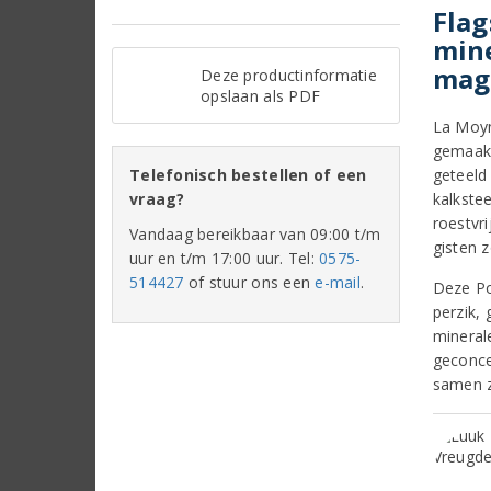
Flag
mine
mag
Deze productinformatie
opslaan als PDF
La Moyn
gemaakt
Telefonisch bestellen of een
geteeld
vraag?
kalkstee
roestvri
Vandaag bereikbaar van 09:00 t/m
gisten 
uur en t/m 17:00 uur. Tel:
0575-
514427
of stuur ons een
e-mail
.
Deze Pou
perzik,
mineral
geconce
samen z