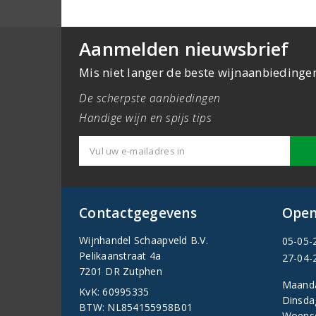
Aanmelden nieuwsbrief
Mis niet langer de beste wijnaanbiedinge
De scherpste aanbiedingen
Handige wijn en spijs tips
Contactgegevens
Open
Wijnhandel Schaapveld B.V.
05-05-
Pelikaanstraat 4a
27-04-
7201 DR Zutphen
Maand
KvK: 60995335
Dinsda
BTW: NL854155958B01
Woens