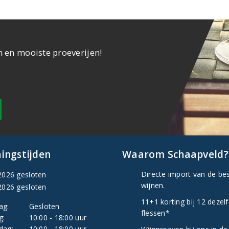
n en mooiste proeverijen!
ingstijden
Waarom Schaapveld?
Directe import van de be
2026 gesloten
wijnen.
2026 gesloten
11+1 korting bij 12 dezel
ag:
Gesloten
flessen*
g:
10:00 - 18:00 uur
dag:
10:00 - 18:00 uur