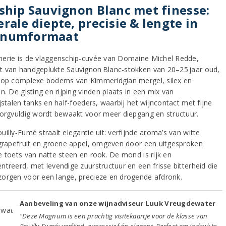
ship Sauvignon Blanc met finesse:
rale diepte, precisie & lengte in
numformaat
erie is de vlaggenschip‑cuvée van Domaine Michel Redde,
 van handgeplukte Sauvignon Blanc-stokken van 20–25 jaar oud,
 op complexe bodems van Kimmeridgian mergel, silex en
n. De gisting en rijping vinden plaats in een mix van
jstalen tanks en half-foeders, waarbij het wijncontact met fijne
zorgvuldig wordt bewaakt voor meer diepgang en structuur.
illy‑Fumé straalt elegantie uit: verfijnde aroma’s van witte
 grapefruit en groene appel, omgeven door een uitgesproken
e toets van natte steen en rook. De mond is rijk en
ntreerd, met levendige zuurstructuur en een frisse bitterheid die
orgen voor een lange, precieze en drogende afdronk.
Aanbeveling van onze wijnadviseur Luuk Vreugdewater
"Deze Magnum is een prachtig visitekaartje voor de klasse van
Pouilly‑Fumé: verfijnd, expressief én elegant. Perfect om indruk te