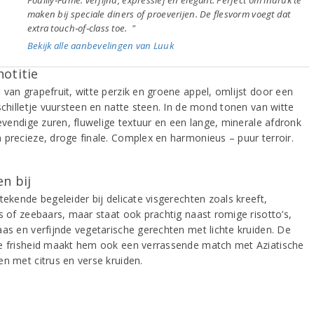
maken bij speciale diners of proeverijen. De flesvorm voegt dat
extra touch‑of‑class toe. "
Bekijk alle aanbevelingen van Luuk
notitie
 van grapefruit, witte perzik en groene appel, omlijst door een
schilletje vuursteen en natte steen. In de mond tonen van witte
levendige zuren, fluwelige textuur en een lange, minerale afdronk
 precieze, droge finale. Complex en harmonieus – puur terroir.
n bij
tekende begeleider bij delicate visgerechten zoals kreeft,
es of zeebaars, maar staat ook prachtig naast romige risotto’s,
aas en verfijnde vegetarische gerechten met lichte kruiden. De
e frisheid maakt hem ook een verrassende match met Aziatische
en met citrus en verse kruiden.