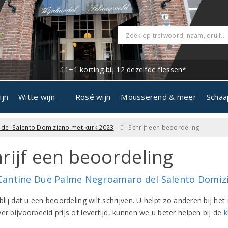
11+1 korting bij 12 dezelfde flessen*
ijn
Witte wijn
Rosé wijn
Mousserend & meer
Schaa
del Salento Domiziano met kurk 2023
Schrijf een beoordeling
rijf een beoordeling
Cantine Due Palme Negroamaro del Salento Domiz
 blij dat u een beoordeling wilt schrijven. U helpt zo anderen bij 
er bijvoorbeeld prijs of levertijd, kunnen we u beter helpen bij de
k