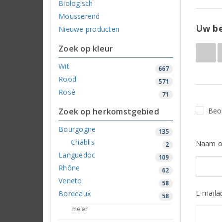
Biologisch
Mousserend
Uw be
Nieuwe producten
Zoek op kleur
Wit
667
Rood
571
Rosé
71
Zoek op herkomstgebied
Beo
Bourgogne
135
Chablis
Naam o
2
Languedoc
109
Rhône
62
Veneto
58
E-maila
Bordeaux
58
meer