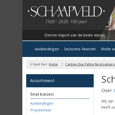
1920 - 2020: 100 jaar!
Directe import van de beste wijnen.
Aanbiedingen
Seizoens favoriet
Rode w
U bent hier:
Home
Cantine Due Palme Negroamaro 
Sch
Assortiment
Over
Snel kiezen
Wij zijn
Aanbiedingen
heeft ov
Prijswinnaar