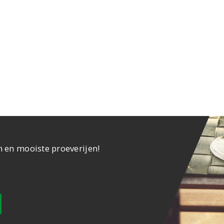
n en mooiste proeverijen!