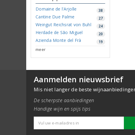
Domaine de l'Arjolle
38
Cantine Due Palme
27
Weingut Reichsrat von Buhl
24
Herdade de São Miguel
20
Azienda Monte del Frà
19
meer
Aanmelden nieuwsbrief
Mis niet langer de beste wijnaanbiedinge
De scherpste aanbiedingen
Handige wijn en spijs tips