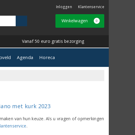
Inloggen
Klantenservice
Winkelwagen
0
Vanaf 50 euro gratis bezorging
pveld
Agenda
Horeca
iano met kurk 2023
het maken van hun keuze. Als u vragen of opmerkingen
lantenservice
.