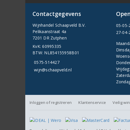
Contactgegevens
Open
Wijnhandel Schaapveld B.V.
05-05-
Pelikaanstraat 4a
27-04-
7201 DR Zutphen
Maand
KvK: 60995335
Dinsda
BTW: NL854155958B01
Woens
0575-514427
Donder
Vrijdag
wijn@schaapveld.nl
Zaterd
Zondag
Inloggen of registreren
Klantenservice
Veilig wi