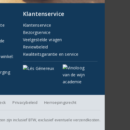
Klantenservice
ste
Klantenservice
Bezorgservice
Veelgestelde vragen
fde
Reviewbeleid
Kwaliteitsgarantie en service
 winkel:
orging
heck
Privacybeleid
Herroepingsrecht
jzen zijn inclusief BTW, exclusief eventuele verzendkosten.