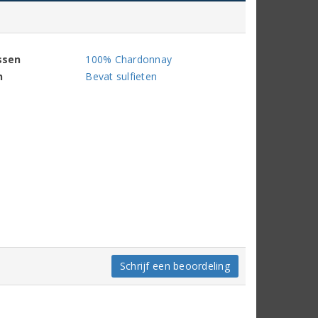
ssen
100% Chardonnay
n
Bevat sulfieten
Schrijf een beoordeling