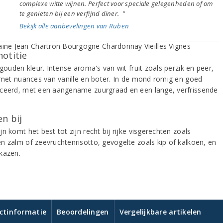
complexe witte wijnen. Perfect voor speciale gelegenheden of om
te genieten bij een verfijnd diner. "
Bekijk alle aanbevelingen van Ruben
notitie
 gouden kleur. Intense aroma's van wit fruit zoals perzik en peer,
t met nuances van vanille en boter. In de mond romig en goed
ceerd, met een aangename zuurgraad en een lange, verfrissende
.
n bij
n komt het best tot zijn recht bij rijke visgerechten zoals
n zalm of zeevruchtenrisotto, gevogelte zoals kip of kalkoen, en
kazen.
ctinformatie
Beoordelingen
Vergelijkbare artikelen