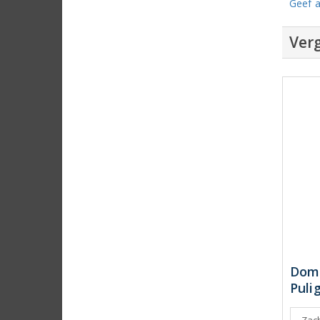
Geef a
Verg
Doma
Puli