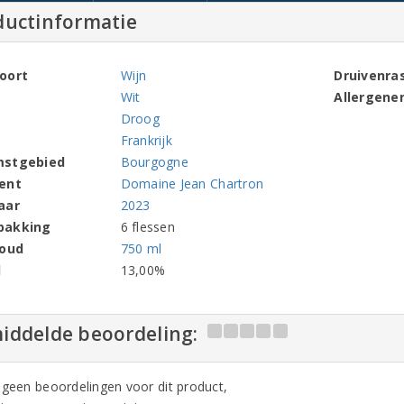
ductinformatie
oort
Wijn
Druivenra
Wit
Allergene
Droog
Frankrijk
mstgebied
Bourgogne
ent
Domaine Jean Chartron
aar
2023
pakking
6 flessen
houd
750 ml
l
13,00%
iddelde beoordeling:
n geen beoordelingen voor dit product,