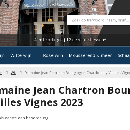
11+1 korting bij 12 dezelfde flessen*
ijn
Witte wijn
Rosé wijn
Mousserend & meer
Schaa
ne
Wit
Domaine Jean Chartron Bourgogne Chardonnay Vieilles Vign
maine Jean Chartron Bou
illes Vignes 2023
 als eerste een beoordeling