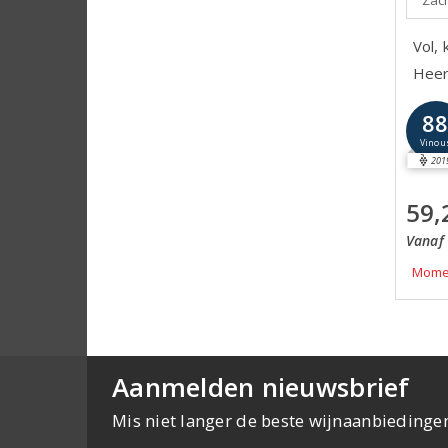
Zach
Vol, 
Heerl
8
Vinou
201
59,
Vanaf 
Momen
Aanmelden nieuwsbrief
Mis niet langer de beste wijnaanbiedinge