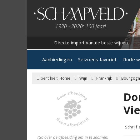
1920 - 2020: 100 jaar!
Directe import van de beste wijnen.
Aanbiedingen
Seizoens favoriet
Rode w
U bent hier:
Home
Wijn
Frankrijk
Bourgog
Do
Vie
Schrijf
(Ga over de afbeelding om in te zoomen)