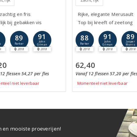
t, rijk
Zacht, rijk
krachtig en fris
Rijke, elegante Merusault
ijk bij gebakken vis
Top bij kreeft of zeetong
91
91
89
8
89
88
John
John
Jasper
s
Parker
Parker
Gilman
Gilman
Morris
9
2018
2018
2018
2018
2018
20
62,40
12 flessen 54,27 per fles
Vanaf 12 flessen 57,20 per fle
teel niet leverbaar
Momenteel niet leverbaar
n en mooiste proeverijen!