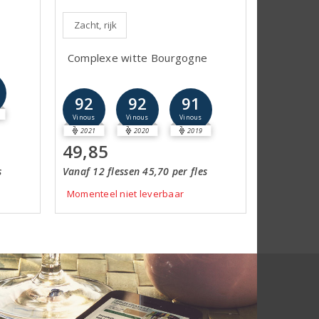
Zacht, rijk
Complexe witte Bourgogne
92
92
91
Vinous
Vinous
Vinous
2021
2020
2019
49,85
s
Vanaf 12 flessen 45,70 per fles
Momenteel niet leverbaar