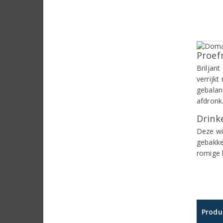
Proef
Briljant
verrijk
gebalan
afdronk
Drinke
Deze wij
gebakke
romige 
Produ