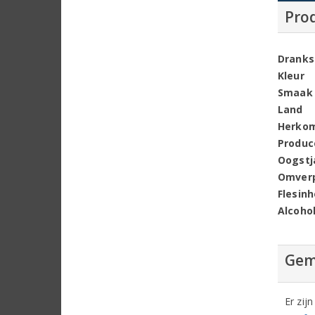
Pro
Dranks
Kleur
Smaak
Land
Herko
Produc
Oogstj
Omver
Flesin
Alcoho
Gem
Er zij