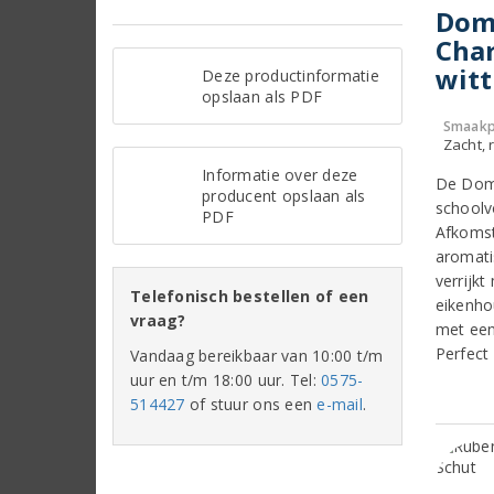
Dom
Char
witt
Deze productinformatie
opslaan als PDF
Smaakp
Zacht, r
Informatie over deze
De Doma
producent opslaan als
schoolv
PDF
Afkomst
aromati
verrijkt
Telefonisch bestellen of een
eikenho
vraag?
met een
Perfect
Vandaag bereikbaar van 10:00 t/m
uur en t/m 18:00 uur. Tel:
0575-
514427
of stuur ons een
e-mail
.