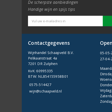
De scherpste aanbiedingen
Handige wijn en spijs tips
Contactgegevens
Open
Wijnhandel Schaapveld B.V.
05-05-
Pelikaanstraat 4a
27-04-
7201 DR Zutphen
Maand
KvK: 60995335
Dinsda
BTW: NL854155958B01
Woens
0575-514427
Donder
Vrijdag
wijn@schaapveld.nl
Zaterd
Zondag