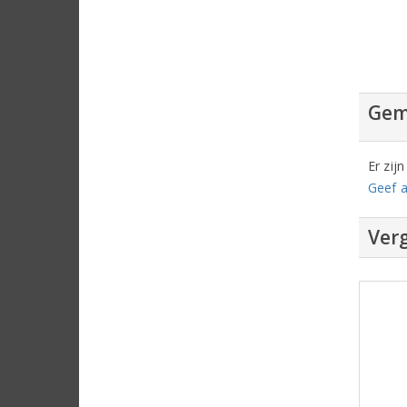
Gem
Er zij
Geef a
Verg