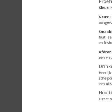
Proef
Kleur:
H
Neus:
F
aangevu
Smaak
fruit, 
en frish
Afdron
een vle
Drinke
Heerlijk
schelpd
een uit
Houdb
Direct 