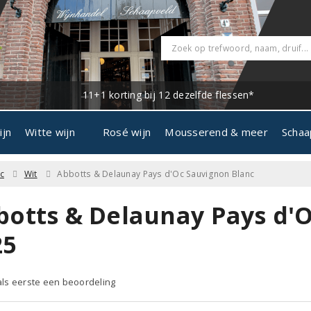
11+1 korting bij 12 dezelfde flessen*
ijn
Witte wijn
Rosé wijn
Mousserend & meer
Schaa
c
Wit
Abbotts & Delaunay Pays d'Oc Sauvignon Blanc
botts & Delaunay Pays d'
25
 als eerste een beoordeling