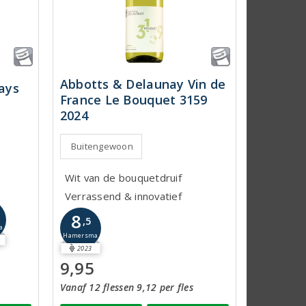
Abbotts & Delaunay Vin de
ays
France Le Bouquet 3159
2024
Buitengewoon
Wit van de bouquetdruif
Verrassend & innovatief
8
,5
a
Hamersma
2023
9,95
Vanaf 12 flessen 9,12 per fles