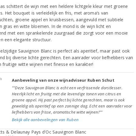
las schittert de wijn met een heldere lichtgele kleur met groene
es. Het bouquet is verleidelijk en fris, met aroma’s van
ruchten, groene appel en kruisbessen, aangevuld met subtiele
n gras en witte bloemen. In de mond is de wijn licht en
send met een sprankelende zuurgraad die zorgt voor een mooie
en een elegante structuur.
lzijdige Sauvignon Blanc is perfect als aperitief, maar past ook
nd bij diverse lichte gerechten. Een aanrader voor liefhebbers van
n fruitige witte wijnen met finesse en karakter!
Aanbeveling van onze wijnadviseur Ruben Schut
""Deze Sauvignon Blanc is echt een verfrissende dorstlesser.
Heerlijk licht en fruitig met die levendige tonen van citrus en
groene appel. Hij past perfect bij lichte gerechten, maar is ook
geweldig als aperitief op een zonnige dag. Echt een aanrader voor
liefhebbers van frisse, aromatische witte wijnen!""
Bekijk alle aanbevelingen van Ruben