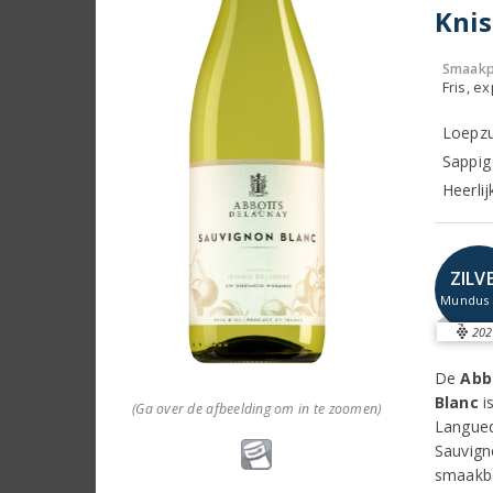
Knis
Smaakp
Fris, e
Loepzu
Sappig
Heerlij
ZILV
Mundus 
202
De
Abb
Blanc
i
(Ga over de afbeelding om in te zoomen)
Langued
Sauvign
smaakbe