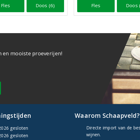
Fles
Doos (6)
Fles
Doos 
n en mooiste proeverijen!
ingstijden
Waarom Schaapveld?
Directe import van de be
2026 gesloten
wijnen.
2026 gesloten