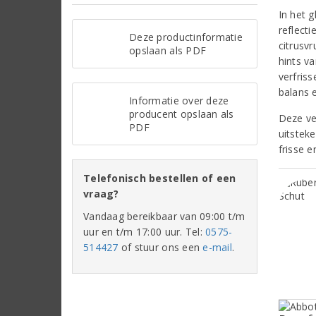
In het g
reflecti
Deze productinformatie
citrusv
opslaan als PDF
hints va
verfris
balans 
Informatie over deze
producent opslaan als
Deze vee
PDF
uitsteke
frisse e
Telefonisch bestellen of een
vraag?
Vandaag bereikbaar van 09:00 t/m
uur en t/m 17:00 uur. Tel:
0575-
514427
of stuur ons een
e-mail
.