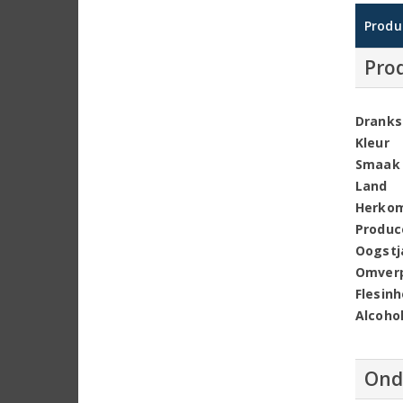
Produ
Pro
Dranks
Kleur
Smaak
Land
Herko
Produc
Oogstj
Omver
Flesin
Alcoho
Ond