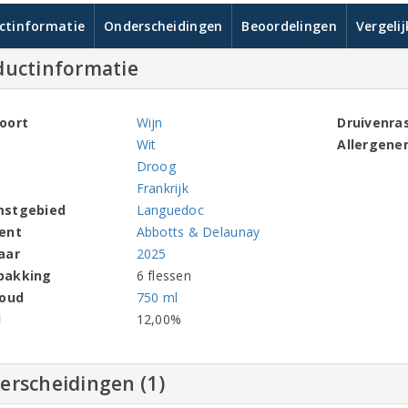
ctinformatie
Onderscheidingen
Beoordelingen
Vergeli
ductinformatie
oort
Wijn
Druivenra
Wit
Allergene
Droog
Frankrijk
mstgebied
Languedoc
ent
Abbotts & Delaunay
aar
2025
pakking
6 flessen
houd
750 ml
l
12,00%
erscheidingen (1)