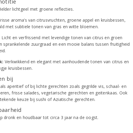
notitie
elder lichtgeel met groene reflecties.
risse aroma’s van citrusvruchten, groene appel en kruisbessen,
ld met subtiele tonen van gras en witte bloemen.
:
Licht en verfrissend met levendige tonen van citrus en groen
een sprankelende zuurgraad en een mooie balans tussen fruitigheid
eid.
k:
Verkwikkend en elegant met aanhoudende tonen van citrus en
ugje kruisbessen.
n bij
 als aperitief of bij lichte gerechten zoals gegrilde vis, schaal- en
ieren, frisse salades, vegetarische gerechten en geitenkaas. Ook
stekende keuze bij sushi of Aziatische gerechten.
aarheid
op dronk en houdbaar tot circa 3 jaar na de oogst.