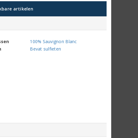
jkbare artikelen
ssen
100% Sauvignon Blanc
n
Bevat sulfieten