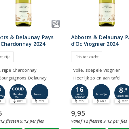
tts & Delaunay Pays
Abbotts & Delaunay P
 Chardonnay 2024
d'Oc Viognier 2024
t, rijk
Fris tot zacht
, rijpe Chardonnay
Volle, soepele Viognier
Bourguignons Delaunay
Heerlijk zo en aan tafel
8
16
GOUD
5
,5
Jancis
Perswijn
Perswijn
Mundus
sma
Hamersm
Robinson
Vini
4
2023
2022
2024
2022
2022
5
9,95
12 flessen 9,12 per fles
Vanaf 12 flessen 9,12 per fles