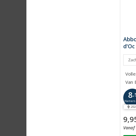
Abbo
d'Oc
Zach
Volle
Van 
8
,
Hamer
202
9,9
Vanaf 