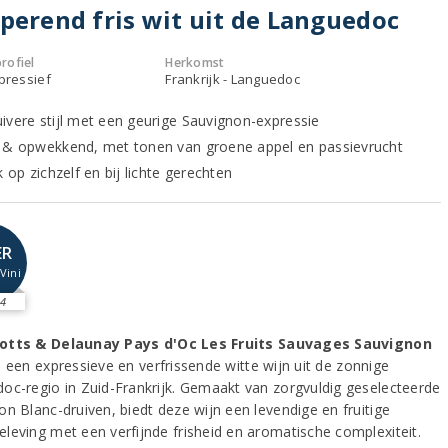
perend fris wit uit de Languedoc
rofiel
Herkomst
xpressief
Frankrijk - Languedoc
ivere stijl met een geurige Sauvignon-expressie
 & opwekkend, met tonen van groene appel en passievrucht
k op zichzelf en bij lichte gerechten
ER
Vini
4
otts & Delaunay Pays d'Oc Les Fruits Sauvages Sauvignon
s een expressieve en verfrissende witte wijn uit de zonnige
oc-regio in Zuid-Frankrijk. Gemaakt van zorgvuldig geselecteerde
on Blanc-druiven, biedt deze wijn een levendige en fruitige
leving met een verfijnde frisheid en aromatische complexiteit.