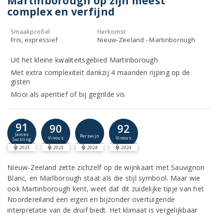
Martinborough op zijn meest
complex en verfijnd
Smaakprofiel
Herkomst
Fris, expressief
Nieuw-Zeeland - Martinborough
Uit het kleine kwaliteitsgebied Martinborough
Met extra complexiteit dankzij 4 maanden rijping op de
gisten
Mooi als aperitief of bij gegrilde vis
91
90
92
James
Perswijn
Vinous
Vinous
Suckling
2025
2025
2024
2024
Nieuw-Zeeland zette zichzelf op de wijnkaart met Sauvignon
Blanc, en Marlborough staat als die stijl symbool. Maar wie
ook Martinborough kent, weet dat dit zuidelijke tipje van het
Noordereiland een eigen en bijzonder overtuigende
interpretatie van de druif biedt. Het klimaat is vergelijkbaar