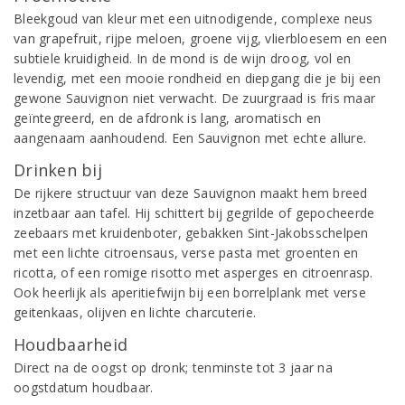
Bleekgoud van kleur met een uitnodigende, complexe neus
van grapefruit, rijpe meloen, groene vijg, vlierbloesem en een
subtiele kruidigheid. In de mond is de wijn droog, vol en
levendig, met een mooie rondheid en diepgang die je bij een
gewone Sauvignon niet verwacht. De zuurgraad is fris maar
geïntegreerd, en de afdronk is lang, aromatisch en
aangenaam aanhoudend. Een Sauvignon met echte allure.
Drinken bij
De rijkere structuur van deze Sauvignon maakt hem breed
inzetbaar aan tafel. Hij schittert bij gegrilde of gepocheerde
zeebaars met kruidenboter, gebakken Sint-Jakobsschelpen
met een lichte citroensaus, verse pasta met groenten en
ricotta, of een romige risotto met asperges en citroenrasp.
Ook heerlijk als aperitiefwijn bij een borrelplank met verse
geitenkaas, olijven en lichte charcuterie.
Houdbaarheid
Direct na de oogst op dronk; tenminste tot 3 jaar na
oogstdatum houdbaar.