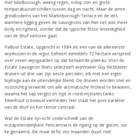
met Marlborough: weinig regen, volop zon en grote
temperatuurverschillen tussen dag en nacht. Maar de arme
grindbodems van het Martinborough Terrace en de iets
warmere ligging geven de Sauvignons van hier net wat meer
body en rijpheid, zonder dat de typische frisse levendigheid
van de druif verloren gaat.
Palliser Estate, opgericht in 1984 als een van de allereerste
wijnhuizen in de regio, beheert inmiddels 72 hectare verspreid
over zeven wijngaarden op dat befaamde plateau. Voor de
Estate Sauvignon Blanc selecteert wijnmaker Guy McMaster
druiven uit drie van zijn beste percelen, elk met een eigen
bijdrage aan de uiteindelijke blend. De druiven worden snel en
voorzichtig verwerkt om alle aromatische frisheid te bewaren,
waarna het sap vergist en rijpt in roestvrijstalen tanks.
Eikenhout is bewust vermeden: hier staat het pure karakter
van de druif en het terroir centraal.
Wat de Estate-lijn echt onderscheidt van de
instapvriendelijkere Pencarrow is de rijping op de gisten, sur
lie genaamd, die maar liefst zes maanden duurt met