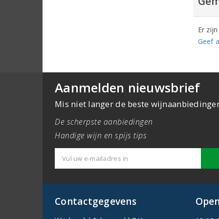
Gem
Er zij
Geef a
Aanmelden nieuwsbrief
Mis niet langer de beste wijnaanbiedinge
De scherpste aanbiedingen
Handige wijn en spijs tips
Contactgegevens
Open