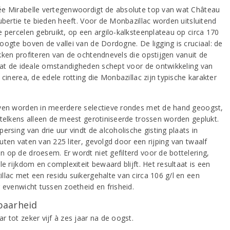
e Mirabelle vertegenwoordigt de absolute top van wat Château
aubertie te bieden heeft. Voor de Monbazillac worden uitsluitend
e percelen gebruikt, op een argilo-kalksteenplateau op circa 170
oogte boven de vallei van de Dordogne. De ligging is cruciaal: de
kken profiteren van de ochtendnevels die opstijgen vanuit de
 wat de ideale omstandigheden schept voor de ontwikkeling van
 cinerea, de edele rotting die Monbazillac zijn typische karakter
ven worden in meerdere selectieve rondes met de hand geoogst,
 telkens alleen de meest gerotiniseerde trossen worden geplukt.
ersing van drie uur vindt de alcoholische gisting plaats in
uten vaten van 225 liter, gevolgd door een rijping van twaalf
 op de droesem. Er wordt niet gefilterd voor de bottelering,
le rijkdom en complexiteit bewaard blijft. Het resultaat is een
llac met een residu suikergehalte van circa 106 g/l en een
g evenwicht tussen zoetheid en frisheid.
aarheid
 tot zeker vijf à zes jaar na de oogst.