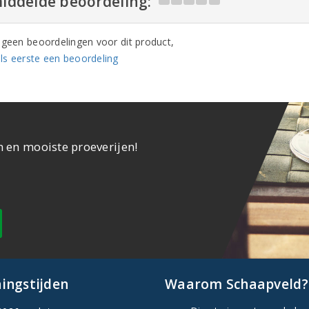
iddelde beoordeling:
n geen beoordelingen voor dit product,
ls eerste een beoordeling
n en mooiste proeverijen!
ingstijden
Waarom Schaapveld?