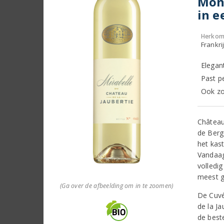
Monb
in e
Herkom
Frankri
Elegan
Past p
Ook zon
Château
de Berg
het kast
Vandaag
volledi
meest g
(Ga over de afbeelding om in te zoomen)
De Cuvé
de la J
de best