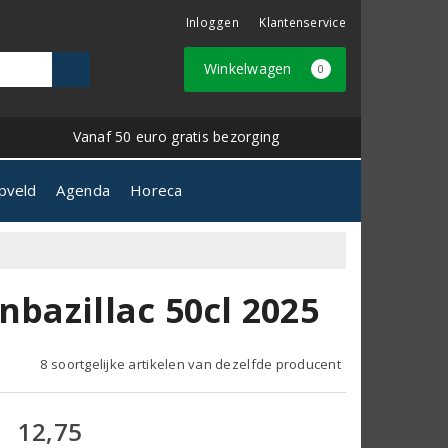
Inloggen
Klantenservice
Winkelwagen
0
Vanaf 50 euro gratis bezorging
pveld
Agenda
Horeca
nbazillac 50cl 2025
8 soortgelijke artikelen van dezelfde producent
12,75