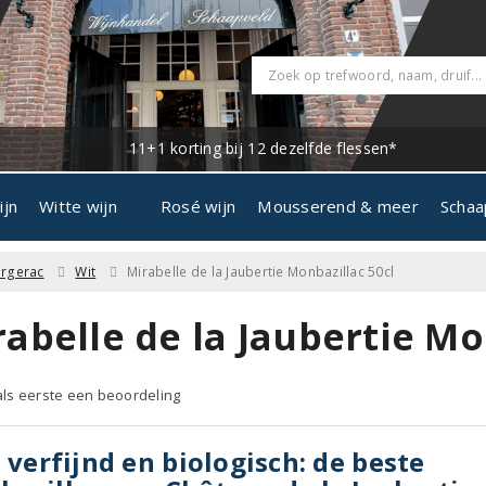
11+1 korting bij 12 dezelfde flessen*
ijn
Witte wijn
Rosé wijn
Mousserend & meer
Schaa
rgerac
Wit
Mirabelle de la Jaubertie Monbazillac 50cl
abelle de la Jaubertie Mo
 als eerste een beoordeling
, verfijnd en biologisch: de beste