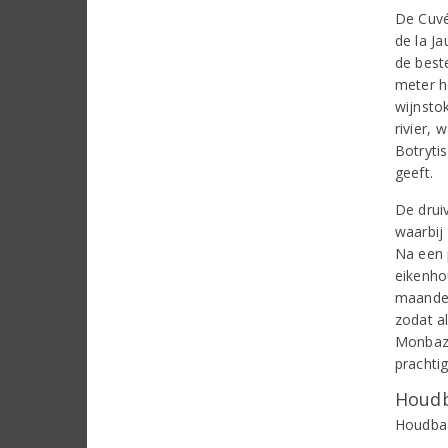
De Cuvé
de la J
de best
meter h
wijnsto
rivier,
Botrytis
geeft.
De drui
waarbij
Na een p
eikenho
maanden
zodat al
Monbazi
prachti
Houdb
Houdbaar