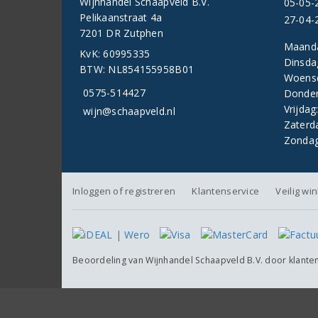
Wijnhandel Schaapveld B.V.
05-05-
Pelikaanstraat 4a
27-04-
7201 DR Zutphen
Maand
KvK: 60995335
Dinsda
BTW: NL854155958B01
Woens
0575-514427
Donder
Vrijdag
wijn@schaapveld.nl
Zaterd
Zondag
Inloggen of registreren
Klantenservice
Veilig wi
Beoordeling van
Wijnhandel Schaapveld B.V.
door klante