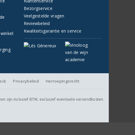
ste
Klantenservice
Bezorgservice
Veelgestelde vragen
fde
Reviewbeleid
Kwaliteitsgarantie en service
 winkel:
orging
heck
Privacybeleid
Herroepingsrecht
jzen zijn inclusief BTW, exclusief eventuele verzendkosten.