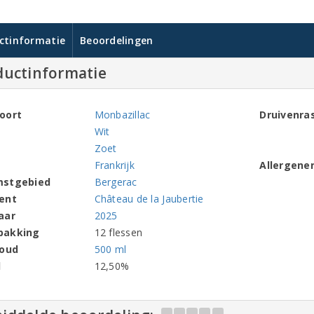
ctinformatie
Beoordelingen
ductinformatie
oort
Monbazillac
Druivenra
Wit
Zoet
Frankrijk
Allergene
mstgebied
Bergerac
ent
Château de la Jaubertie
aar
2025
pakking
12 flessen
houd
500 ml
l
12,50%