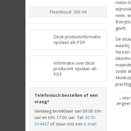
meter h
wijnsto
Flesinhoud: 500 ml
rivier,
Botrytis
geeft.
Deze productinformatie
De drui
opslaan als PDF
waarbij
Na een p
eikenho
Informatie over deze
maanden
producent opslaan als
zodat al
PDF
Monbazi
prachti
Telefonisch bestellen of een
vraag?
Vandaag bereikbaar van 09:00 t/m
uur en t/m 17:00 uur. Tel:
0575-
514427
of stuur ons een
e-mail
.