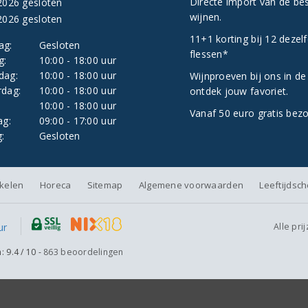
Directe import van de be
2026 gesloten
wijnen.
2026 gesloten
11+1 korting bij 12 dezel
ag:
Gesloten
flessen*
g:
10:00 - 18:00 uur
dag:
10:00 - 18:00 uur
Wijnproeven bij ons in de
dag:
10:00 - 18:00 uur
ontdek jouw favoriet.
:
10:00 - 18:00 uur
Vanaf 50 euro gratis bez
ag:
09:00 - 17:00 uur
:
Gesloten
nkelen
Horeca
Sitemap
Algemene voorwaarden
Leeftijdsc
Alle pri
n:
9.4
/
10
-
863
beoordelingen