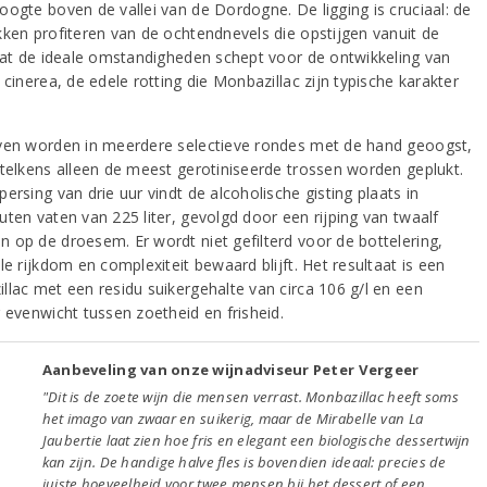
oogte boven de vallei van de Dordogne. De ligging is cruciaal: de
kken profiteren van de ochtendnevels die opstijgen vanuit de
 wat de ideale omstandigheden schept voor de ontwikkeling van
 cinerea, de edele rotting die Monbazillac zijn typische karakter
ven worden in meerdere selectieve rondes met de hand geoogst,
 telkens alleen de meest gerotiniseerde trossen worden geplukt.
ersing van drie uur vindt de alcoholische gisting plaats in
uten vaten van 225 liter, gevolgd door een rijping van twaalf
 op de droesem. Er wordt niet gefilterd voor de bottelering,
le rijkdom en complexiteit bewaard blijft. Het resultaat is een
llac met een residu suikergehalte van circa 106 g/l en een
g evenwicht tussen zoetheid en frisheid.
Aanbeveling van onze wijnadviseur Peter Vergeer
"Dit is de zoete wijn die mensen verrast. Monbazillac heeft soms
het imago van zwaar en suikerig, maar de Mirabelle van La
Jaubertie laat zien hoe fris en elegant een biologische dessertwijn
kan zijn. De handige halve fles is bovendien ideaal: precies de
juiste hoeveelheid voor twee mensen bij het dessert of een