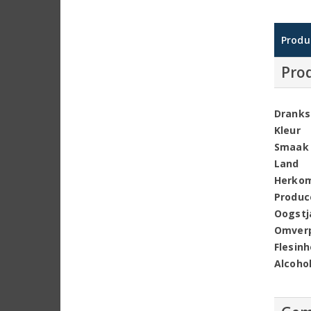
Produ
Pro
Dranks
Kleur
Smaak
Land
Herko
Produc
Oogstj
Omver
Flesin
Alcoho