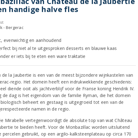
azillac van Château de la Jaubertie
en handige halve fles
st
jk - Bergerac
t, evenwichtig en aanhoudend
erfect bij niet al te uitgesproken desserts en blauwe kaas
der er iets bij te eten een ware traktatie
 de la Jaubertie is een van de meest bijzondere wijnkastelen van
erac-regio. Het domein heeft een indrukwekkende geschiedenis:
eel diende ooit als jachtverblijf voor de Franse koning Hendrik IV.
 de dag is het eigendom van de familie Ryman, die het domein
g biologisch beheert en gestaag is uitgegroeid tot een van de
erespecteerde namen in de regio.
e Mirabelle vertegenwoordigt de absolute top van wat Château
aubertie te bieden heeft. Voor de Monbazillac worden uitsluitend
e percelen gebruikt, op een argilo-kalksteenplateau op circa 170