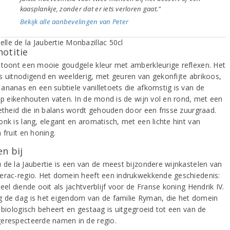
kaasplankje, zonder dat er iets verloren gaat."
Bekijk alle aanbevelingen van Peter
notitie
 toont een mooie goudgele kleur met amberkleurige reflexen. Het
s uitnodigend en weelderig, met geuren van gekonfijte abrikoos,
ananas en een subtiele vanilletoets die afkomstig is van de
 op eikenhouten vaten. In de mond is de wijn vol en rond, met een
oetheid die in balans wordt gehouden door een frisse zuurgraad.
onk is lang, elegant en aromatisch, met een lichte hint van
 fruit en honing.
n bij
 de la Jaubertie is een van de meest bijzondere wijnkastelen van
erac-regio. Het domein heeft een indrukwekkende geschiedenis:
eel diende ooit als jachtverblijf voor de Franse koning Hendrik IV.
 de dag is het eigendom van de familie Ryman, die het domein
g biologisch beheert en gestaag is uitgegroeid tot een van de
erespecteerde namen in de regio.