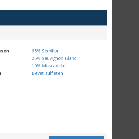
ssen
65% Sémillon
25% Sauvignon Blanc
10% Muscadelle
n
Bevat sulfieten