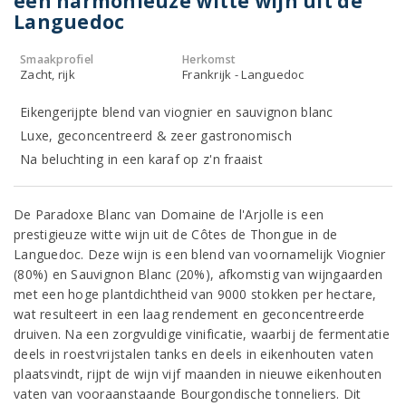
een harmonieuze witte wijn uit de
Languedoc
Smaakprofiel
Herkomst
Zacht, rijk
Frankrijk - Languedoc
Eikengerijpte blend van viognier en sauvignon blanc
Luxe, geconcentreerd & zeer gastronomisch
Na beluchting in een karaf op z'n fraaist
De Paradoxe Blanc van Domaine de l'Arjolle is een
prestigieuze witte wijn uit de Côtes de Thongue in de
Languedoc. Deze wijn is een blend van voornamelijk Viognier
(80%) en Sauvignon Blanc (20%), afkomstig van wijngaarden
met een hoge plantdichtheid van 9000 stokken per hectare,
wat resulteert in een laag rendement en geconcentreerde
druiven. Na een zorgvuldige vinificatie, waarbij de fermentatie
deels in roestvrijstalen tanks en deels in eikenhouten vaten
plaatsvindt, rijpt de wijn vijf maanden in nieuwe eikenhouten
vaten van vooraanstaande Bourgondische tonneliers. Dit