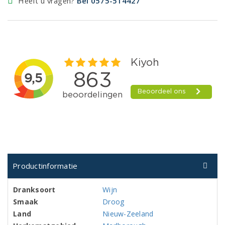
Heeft u vragen?
Bel 0575-514427
Productinformatie
Dranksoort
Wijn
Smaak
Droog
Land
Nieuw-Zeeland