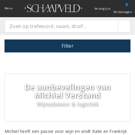
0
Menu
Verlanglijst
Winkelwagen
Filter
De aanbevelingen van
Michiel Verstand
Wijnadviseur & logistiek
Michiel heeft een passie voor wijn en vindt Italië en Frankrijk