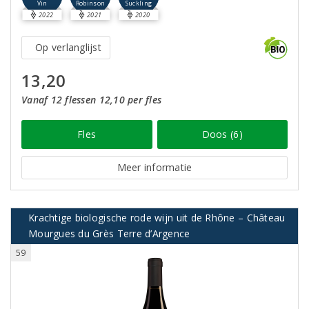
Robinson
Vin
Suckling
2022
2021
2020
Op verlanglijst
13,20
Vanaf 12 flessen 12,10 per fles
Fles
Doos (6)
Meer informatie
Krachtige biologische rode wijn uit de Rhône – Château
Mourgues du Grès Terre d’Argence
59