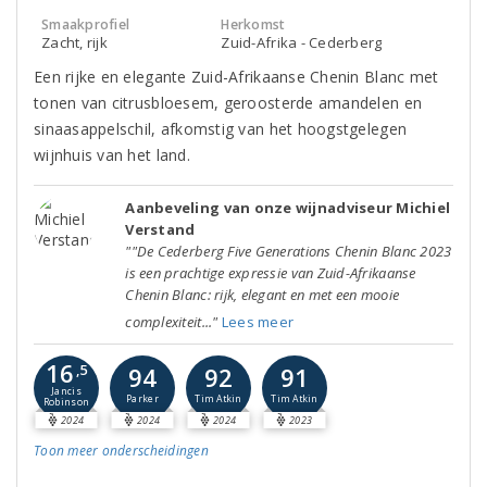
Smaakprofiel
Herkomst
Zacht, rijk
Zuid-Afrika - Cederberg
Een rijke en elegante Zuid-Afrikaanse Chenin Blanc met
tonen van citrusbloesem, geroosterde amandelen en
sinaasappelschil, afkomstig van het hoogstgelegen
wijnhuis van het land.
Aanbeveling van onze wijnadviseur Michiel
Verstand
""De Cederberg Five Generations Chenin Blanc 2023
is een prachtige expressie van Zuid-Afrikaanse
Chenin Blanc: rijk, elegant en met een mooie
complexiteit..."
Lees meer
16
,5
94
92
91
Jancis
Parker
Tim Atkin
Tim Atkin
Robinson
2024
2024
2024
2023
Toon meer
onderscheidingen