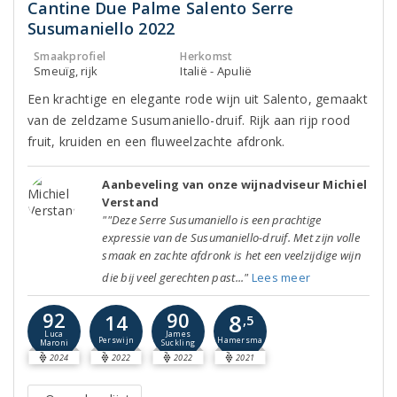
Cantine Due Palme Salento Serre
Susumaniello 2022
Smaakprofiel
Herkomst
Smeuïg, rijk
Italië - Apulië
Een krachtige en elegante rode wijn uit Salento, gemaakt
van de zeldzame Susumaniello-druif. Rijk aan rijp rood
fruit, kruiden en een fluweelzachte afdronk.
Aanbeveling van onze wijnadviseur Michiel
Verstand
""Deze Serre Susumaniello is een prachtige
expressie van de Susumaniello-druif. Met zijn volle
smaak en zachte afdronk is het een veelzijdige wijn
die bij veel gerechten past..."
Lees meer
92
90
8
14
,5
Luca
James
Perswijn
Hamersma
Maroni
Suckling
2024
2022
2022
2021