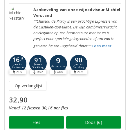
Aanbeveling van onze wijnadviseur Michiel
Verstand
""Château de Pitray is een prachtige expressie van
de Castillon-appellatie. De wijn combineert kracht
en elegantie op een harmonieuze manier en is
perfect voor speciale gelegenheden of om van te
genieten bij een uitgebreid diner.""
Lees meer
16
9
91
90
,5
Jancis
James
James
Hamersma
Robinson
Suckling
Suckling
2022
2022
2020
2020
Op verlanglijst
32,90
Vanaf 12 flessen 30,16 per fles
Fles
Doos (6)