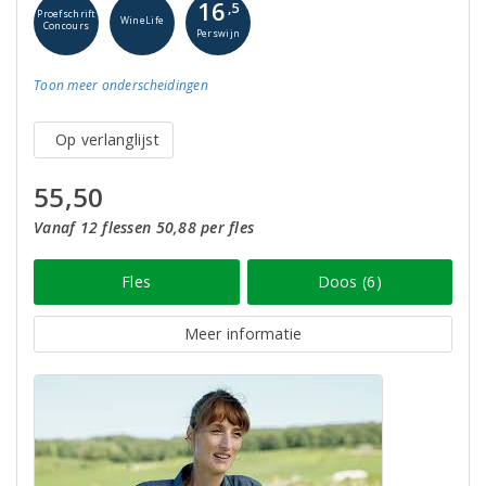
16
,5
Proefschrift
WineLife
Concours
Perswijn
Toon meer
onderscheidingen
Op verlanglijst
55,50
Vanaf 12 flessen 50,88 per fles
Fles
Doos (6)
Meer informatie