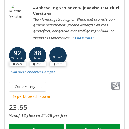
Aanbeveling van onze wijnadviseur Michiel
Verstand
"Een levendige Sauvignon Blanc met aroma's van
groene brandnetels, groene asperges en roze
grapefruit, aangevuld met stoffige vijgenblad- en
zwartebessenaroma's..."
Lees meer
92
88
Platter's
Tim Atkin
Parker
2024
2023
2023
Toon meer
onderscheidingen
Op verlanglijst
Beperkt beschikbaar
23,65
Vanaf 12 flessen 21,68 per fles