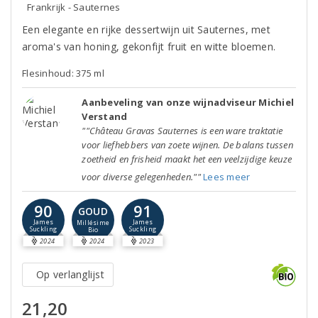
Frankrijk - Sauternes
Een elegante en rijke dessertwijn uit Sauternes, met
aroma's van honing, gekonfijt fruit en witte bloemen.
Flesinhoud: 375 ml
Aanbeveling van onze wijnadviseur Michiel
Verstand
""Château Gravas Sauternes is een ware traktatie
voor liefhebbers van zoete wijnen. De balans tussen
zoetheid en frisheid maakt het een veelzijdige keuze
voor diverse gelegenheden.""
Lees meer
90
91
GOUD
James
James
Millésime
Suckling
Suckling
Bio
2024
2024
2023
Op verlanglijst
21,20