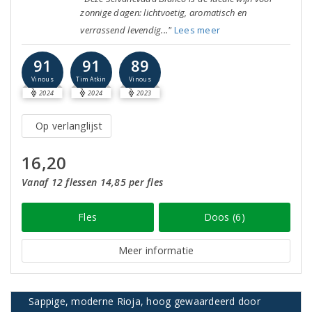
zonnige dagen: lichtvoetig, aromatisch en
verrassend levendig..."
Lees meer
91
91
89
Vinous
Tim Atkin
Vinous
2024
2024
2023
Op verlanglijst
16,20
Vanaf 12 flessen 14,85 per fles
Fles
Doos (6)
Meer informatie
Sappige, moderne Rioja, hoog gewaardeerd door