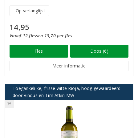
Op verlanglijst
14,95
Vanaf 12 flessen 13,70 per fles
Fles
Doos (6)
Meer informatie
Toegankelijke, frisse witte Rioja, hoog gewaardeerd
door Vinous en Tim Atkin MW
35