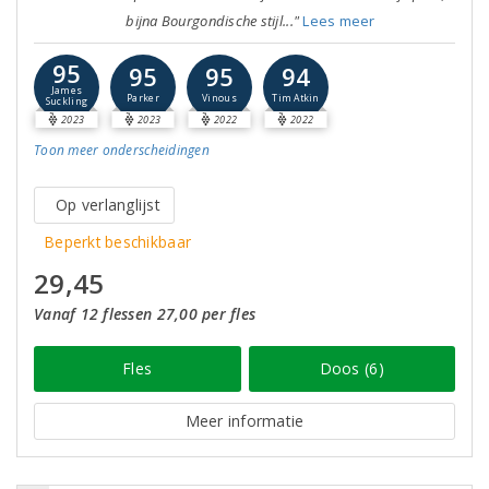
bijna Bourgondische stijl..."
Lees meer
95
95
95
94
James
Parker
Vinous
Tim Atkin
Suckling
2023
2023
2022
2022
Toon meer
onderscheidingen
Op verlanglijst
Beperkt beschikbaar
29,45
Vanaf 12 flessen 27,00 per fles
Fles
Doos (6)
Meer informatie