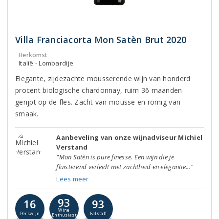
Villa Franciacorta Mon Satèn Brut 2020
Herkomst
Italië - Lombardije
Elegante, zijdezachte mousserende wijn van honderd
procent biologische chardonnay, ruim 36 maanden
gerijpt op de fles. Zacht van mousse en romig van
smaak.
Aanbeveling van onze wijnadviseur Michiel
Verstand
"Mon Satèn is pure finesse. Een wijn die je
fluisterend verleidt met zachtheid en elegantie..."
Lees meer
93
16
93
Wine
Perswijn
Falstaff
Enthusiast