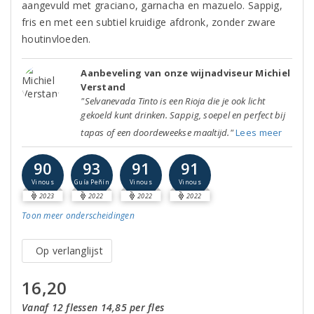
aangevuld met graciano, garnacha en mazuelo. Sappig,
fris en met een subtiel kruidige afdronk, zonder zware
houtinvloeden.
Aanbeveling van onze wijnadviseur Michiel
Verstand
"Selvanevada Tinto is een Rioja die je ook licht
gekoeld kunt drinken. Sappig, soepel en perfect bij
tapas of een doordeweekse maaltijd."
Lees meer
90
93
91
91
Vinous
Guía Peñín
Vinous
Vinous
2023
2022
2022
2022
Toon meer
onderscheidingen
Op verlanglijst
16,20
Vanaf 12 flessen 14,85 per fles