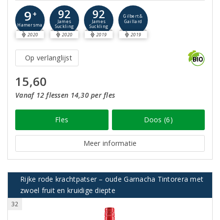
92
92
9
+
Gilbert &
Gaillard
James
James
Hamersma
Suckling
Suckling
2020
2020
2019
2019
Op verlanglijst
15,60
Vanaf 12 flessen 14,30 per fles
Fles
Doos (6)
Meer informatie
Rijke rode krachtpatser – oude Garnacha Tintorera met
zwoel fruit en kruidige diepte
32