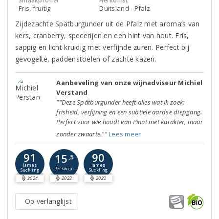
Smaakprofiel
Herkomst
Fris, fruitig
Duitsland - Pfalz
Zijdezachte Spätburgunder uit de Pfalz met aroma’s van
kers, cranberry, specerijen en een hint van hout. Fris,
sappig en licht kruidig met verfijnde zuren. Perfect bij
gevogelte, paddenstoelen of zachte kazen.
Aanbeveling van onze wijnadviseur Michiel
Verstand
""Deze Spätburgunder heeft alles wat ik zoek:
frisheid, verfijning en een subtiele aardse diepgang.
Perfect voor wie houdt van Pinot met karakter, maar
zonder zwaarte.""
Lees meer
91
90
15
,5
James
James
Perswijn
Suckling
Suckling
2024
2023
2022
Op verlanglijst