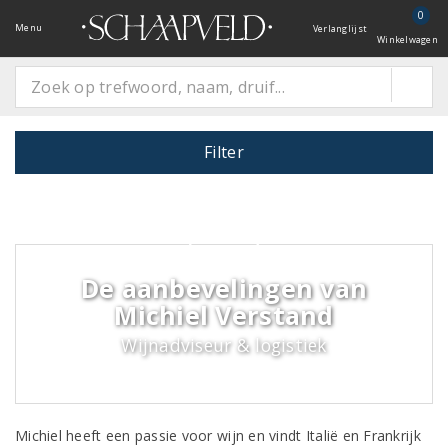
0
Menu
Verlanglijst
Winkelwagen
Filter
De aanbevelingen van
Michiel Verstand
Wijnadviseur & logistiek
Michiel heeft een passie voor wijn en vindt Italië en Frankrijk