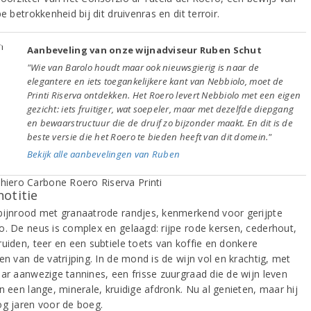
pe betrokkenheid bij dit druivenras en dit terroir.
Aanbeveling van onze wijnadviseur Ruben Schut
"Wie van Barolo houdt maar ook nieuwsgierig is naar de
elegantere en iets toegankelijkere kant van Nebbiolo, moet de
Printi Riserva ontdekken. Het Roero levert Nebbiolo met een eigen
gezicht: iets fruitiger, wat soepeler, maar met dezelfde diepgang
en bewaarstructuur die de druif zo bijzonder maakt. En dit is de
beste versie die het Roero te bieden heeft van dit domein."
Bekijk alle aanbevelingen van Ruben
notitie
bijnrood met granaatrode randjes, kenmerkend voor gerijpte
o. De neus is complex en gelaagd: rijpe rode kersen, cederhout,
ruiden, teer en een subtiele toets van koffie en donkere
en van de vatrijping. In de mond is de wijn vol en krachtig, met
aar aanwezige tannines, een frisse zuurgraad die de wijn leven
n een lange, minerale, kruidige afdronk. Nu al genieten, maar hij
og jaren voor de boeg.