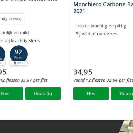
Monchiero Carbone Ba
2021
htig, stevig
Lekker krachtig en pittig
idelijk en mild
Bij wild of rundvlees
r bij krachtig vlees
1
92
s
Parker
ng
0
2018
34,95
95
Vanaf 12 flessen 32,04 per fle
12 flessen 33,87 per fles
Fles
Doos 
Fles
Doos (6)