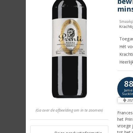
bewi
mins
Smaakp
Krachti
Toegan
Hét vo
Kracht
Heerlij
8
Jame
Suckli
202
(Ga over de afbeelding om in te zoomen)
Frances
het Pri
vroege j
tot het