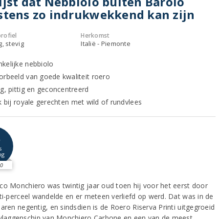
jst dat Nebbiolo buiten Barolo
tens zo indrukwekkend kan zijn
rofiel
Herkomst
g, stevig
Italië - Piemonte
kelijke nebbiolo
orbeeld van goede kwaliteit roero
ig, pittig en geconcentreerd
k bij royale gerechten met wild of rundvlees
8
s
ng
0
co Monchiero was twintig jaar oud toen hij voor het eerst door
nti-perceel wandelde en er meteen verliefd op werd. Dat was in de
aren negentig, en sindsdien is de Roero Riserva Printi uitgegroeid
 vlaggenschip van Monchiero Carbone en een van de meest