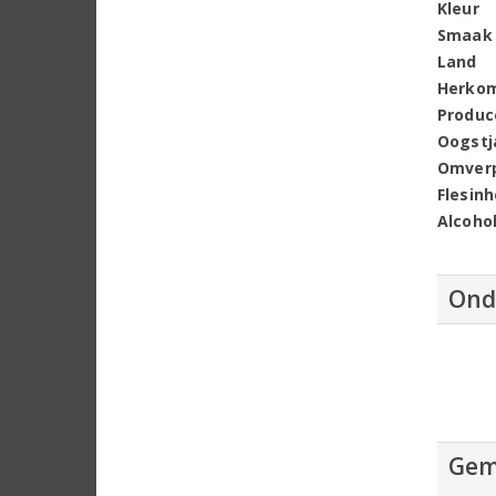
Kleur
Smaak
Land
Herko
Produc
Oogstj
Omver
Flesin
Alcoho
Ond
Gem