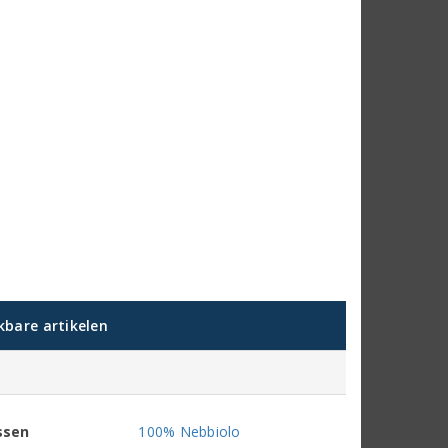
jkbare artikelen
ssen
100% Nebbiolo