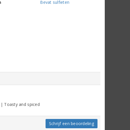
n
Bevat sulfieten
 | Toasty and spiced
Schrijf een beoordeling