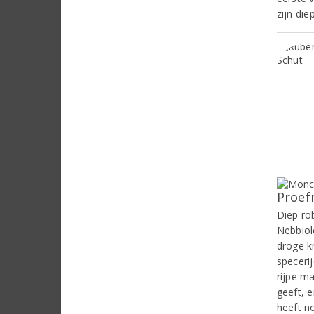
zijn die
Proef
Diep ro
Nebbiol
droge k
specerij
rijpe m
geeft, e
heeft n