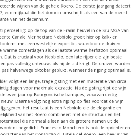
cteerde wijnen van de gehele Roero. De eerste jaargang dateert
7, een mijlpaal die het domein omschrijft als een van de meest
sante van het decennium.
ti-perceel ligt op de top van de Frailin-heuvel in de Srü MGA van
ente Canale. Vier hectare Nebbiolo groeit hier op kalk- en
ke bodems met een westelijke expositie, waardoor de druiven
e warme zomerdagen als de laatste warme herfstzon optimaal
. Dat is cruciaal voor Nebbiolo, een late rijper die zijn beste
ten pas volledig ontvouwt als hij de tijd krijgt. De druiven worden
 pas halverwege oktober geplukt, wanneer de rijping optimaal is.
lder volgt een lange, trage gisting met een maceratie van circa
intig dagen voor maximale extractie. Na de gisting rijpt de wijn
de twee jaar op Bourgondische barriques, waarvan dertig
 nieuw. Daarna volgt nog extra rijping op fles voordat de wijn
rijgegeven. Het resultaat is een Nebbiolo die de elegantie en
elijkheid van het Roero combineert met de structuur en het
otemtieel die normaal alleen aan de grotere namen uit de
worden toegedicht. Francesco Monchiero is ook de oprichter en
voorzitter van het Consorzio di Tutela del Roero, een bewijs van