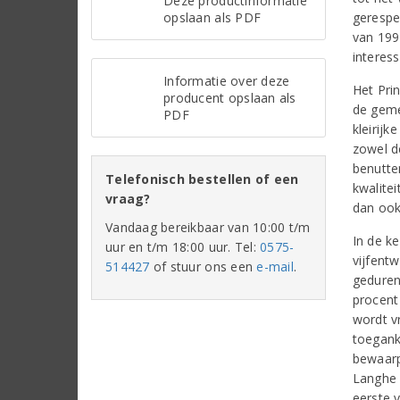
Deze productinformatie
opslaan als PDF
gerespe
van 199
interes
Informatie over deze
Het Prin
producent opslaan als
de geme
PDF
kleirij
zowel d
benutten
Telefonisch bestellen of een
kwalitei
vraag?
dan ook
Vandaag bereikbaar van 10:00 t/m
In de ke
uur en t/m 18:00 uur. Tel:
0575-
vijfentw
514427
of stuur ons een
e-mail
.
geduren
procent
wordt v
toegank
bewaarp
Langhe 
eerste 