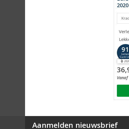
2020
Krac
Verle
Lekke
9
Jame
Suckli
202
36,
Vanaf 
Aanmelden nieuwsbrief