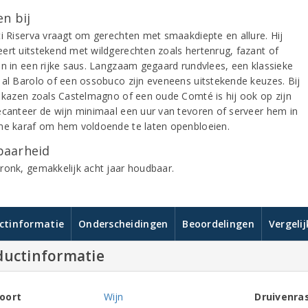
n bij
ti Riserva vraagt om gerechten met smaakdiepte en allure. Hij
ert uitstekend met wildgerechten zoals hertenrug, fazant of
jn in een rijke saus. Langzaam gegaard rundvlees, een klassieke
 al Barolo of een ossobuco zijn eveneens uitstekende keuzes. Bij
e kazen zoals Castelmagno of een oude Comté is hij ook op zijn
ecanteer de wijn minimaal een uur van tevoren of serveer hem in
me karaf om hem voldoende te laten openbloeien.
aarheid
ronk, gemakkelijk acht jaar houdbaar.
ctinformatie
Onderscheidingen
Beoordelingen
Vergeli
ductinformatie
oort
Wijn
Druivenra