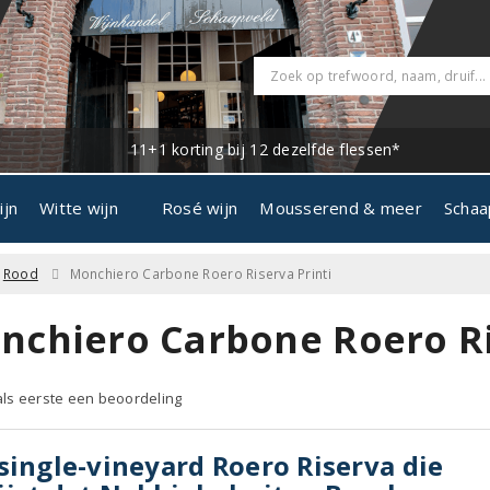
11+1 korting bij 12 dezelfde flessen*
ijn
Witte wijn
Rosé wijn
Mousserend & meer
Schaa
Rood
Monchiero Carbone Roero Riserva Printi
nchiero Carbone Roero Ris
 als eerste een beoordeling
single-vineyard Roero Riserva die