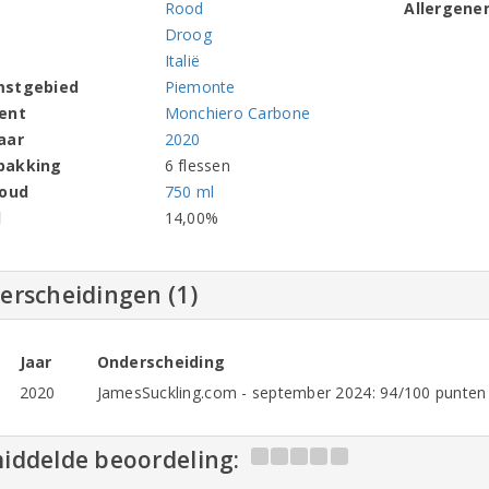
Rood
Allergene
Droog
Italië
mstgebied
Piemonte
ent
Monchiero Carbone
aar
2020
pakking
6 flessen
houd
750 ml
l
14,00%
erscheidingen (1)
Jaar
Onderscheiding
2020
JamesSuckling.com - september 2024: 94/100 punten
iddelde beoordeling: