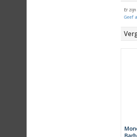
Er zij
Geef a
Verg
Monc
Barb