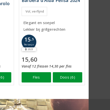
Barbera d'Alba Pelisa 2024
rolo
Vol, verfijnd
Elegant en soepel
Lekker bij grillgerechten
15
,5
Perswijn
2023
15,60
s
Vanaf 12 flessen 14,30 per fles
(6)
Fles
Doos (6)