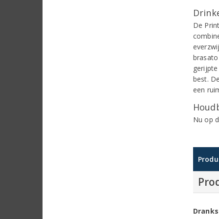
Drinke
De Prin
combine
everzwi
brasato
gerijpt
best. D
een rui
Houdb
Nu op d
Produ
Pro
Dranks