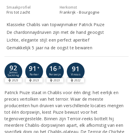
Smaakprofiel
Herkomst
Fris tot zacht
Frankrijk - Bourgogne
Klassieke Chablis van topwijnmaker Patrick Piuze
De chardonnaydruiven zijn met de hand geoogst
Lichte, elegante stijl: een perfect aperitief
Gemakkelijk 5 jaar na de oogst te bewaren
92
91
16
91
+
,5
James
Parker
Perswijn
Vinous
Suckling
2025
2023
2023
2022
Patrick Piuze staat in Chablis voor één ding: het eerlijk en
precies vertolken van het terroir. Waar de meeste
producenten hun druiven van verschillende locaties mengen
tot één dorpswijn, kiest Piuze bewust voor het
tegenovergestelde. Binnen zijn Terroir-reeks bottelt hij
meerdere Chablis-dorpswijnen apart, elk afkomstig van een
specifiek dorp op het Chablis-plateau. De Terroir de Chichée