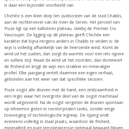
is daar een bijzonder voorbeeld van.
Chichée is een klein dorp ten zuidoosten van de stad Chablis,
aan de rechteroever van de rivier de Serein. Het perceel van
Piuze ligt op een kalksteen plateau, vlakbij de Premier Cru
Vaucoupin. De ligging op dit plateau geeft Chichée een
karakter dat bijna nergens anders in Chablis te vinden is: de
wijn is volledig afhankelijk van de heersende wind. Komt de
wind uit het zuiden, dan zorgt de warmte voor een iets rijpere
en vollere stijl. Waait de wind uit het noorden, dan domineert
de frisheid en krijgt de wijn een strakker en mineraliger
profiel. Elke jaargang vertelt daarmee een eigen verhaal,
gebonden aan het weer van dat specifieke seizoen.
Piuze oogst alle druiven met de hand, een zeldzaamheid in
een regio waar het overgrote deel van de oogst machinaal
wordt uitgevoerd. Na de oogst vergisten de druiven spontaan
op inheemse gisten in roestvrijstalen tanks, zonder enige
toevoeging of technologische ingreep. De rijping vindt
eveneens volledig in staal plaats, waardoor de frisheid,
mineraliteit en pure terroirexpressie optimaal bewaard blijven.