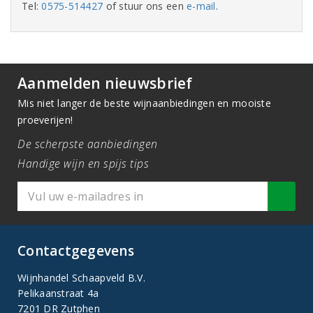
Tel:
0575-514427
of stuur ons een
e-mail
.
Aanmelden nieuwsbrief
Mis niet langer de beste wijnaanbiedingen en mooiste
proeverijen!
De scherpste aanbiedingen
Handige wijn en spijs tips
Contactgegevens
Wijnhandel Schaapveld B.V.
Pelikaanstraat 4a
7201 DR Zutphen