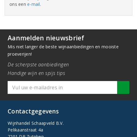
ons een
e-mail
.
Aanmelden nieuwsbrief
Mis niet langer de beste wijnaanbiedingen en mooiste
proeverijen!
De scherpste aanbiedingen
Handige wijn en spijs tips
Contactgegevens
Wijnhandel Schaapveld B.V.
Pelikaanstraat 4a
7201 DR Zutphen