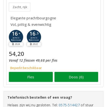
Zacht, rijk
Elegante prachtbourgogne
Vol, pittig & evenwichtig
16
16
+
,5
Jancis
Jancis
Robinson
Robinson
2024
2022
54,20
Vanaf 12 flessen 49,68 per fles
Beperkt beschikbaar
Fles
Doos (6)
Telefonisch bestellen of een vraag?
Helaas zijn wij nu gesloten. Tel:
0575-514427
of stuur