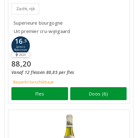
Zacht, rijk
Superieure bourgogne
Uit premier cru-wijngaard
16
,5
Jancis
Robinson
2023
88,20
Vanaf 12 flessen 80,85 per fles
Beperkt beschikbaar
Fles
Doos (6)