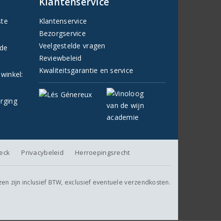
Klantenservice
ste
Klantenservice
Bezorgservice
Veelgestelde vragen
fde
Reviewbeleid
Kwaliteitsgarantie en service
 winkel:
orging
heck
Privacybeleid
Herroepingsrecht
jzen zijn inclusief BTW, exclusief eventuele verzendkosten.