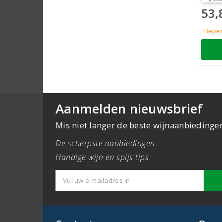
53,
Beper
Aanmelden nieuwsbrief
Mis niet langer de beste wijnaanbiedinge
De scherpste aanbiedingen
Handige wijn en spijs tips