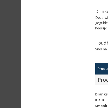
Drinke
Deze wi
gegrild
heerlijk
Houdb
Snel na 
Produ
Pro
Dranks
Kleur
Smaak