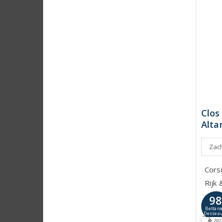
Clos
Alta
Zach
Cors
Rijk
9
Bettane
Dessea
202