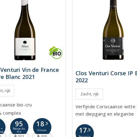
 Venturi Vin de France
Clos Venturi Corse IP 
re Blanc 2021
2022
t, rijk
Zacht, rijk
icaanse bio-cru
Verfijnde Corsicaanse witte 
 & complex
met diepgang en elegantie
8
95
18
,5
17
 +
Revue du
,5
Vinum
uve
Vin
3
2023
2020
Perswijn