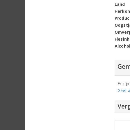
Land
Herko
Produc
Oogstj
Omver
Flesin
Alcoho
Gem
Er zij
Geef a
Verg