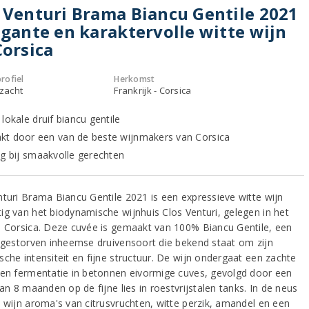
 Venturi Brama Biancu Gentile 2021
egante en karaktervolle witte wijn
Corsica
rofiel
Herkomst
 zacht
Frankrijk - Corsica
lokale druif biancu gentile
t door een van de beste wijnmakers van Corsica
ig bij smaakvolle gerechten
nturi Brama Biancu Gentile 2021 is een expressieve witte wijn
ig van het biodynamische wijnhuis Clos Venturi, gelegen in het
n Corsica. Deze cuvée is gemaakt van 100% Biancu Gentile, een
itgestorven inheemse druivensoort die bekend staat om zijn
sche intensiteit en fijne structuur. De wijn ondergaat een zachte
 en fermentatie in betonnen eivormige cuves, gevolgd door een
van 8 maanden op de fijne lies in roestvrijstalen tanks. In de neus
e wijn aroma's van citrusvruchten, witte perzik, amandel en een