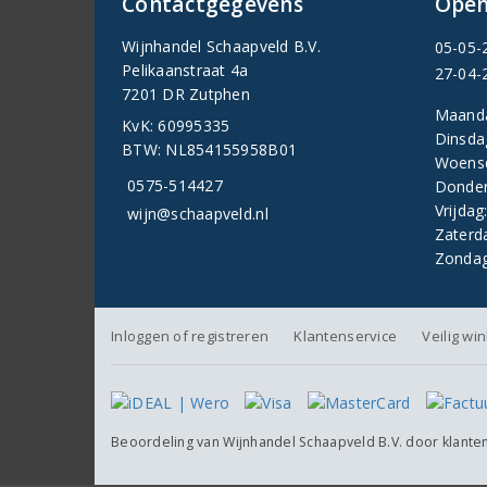
Contactgegevens
Open
Wijnhandel Schaapveld B.V.
05-05-
Pelikaanstraat 4a
27-04-
7201 DR Zutphen
Maand
KvK: 60995335
Dinsda
BTW: NL854155958B01
Woens
0575-514427
Donder
Vrijdag
wijn@schaapveld.nl
Zaterd
Zondag
Inloggen of registreren
Klantenservice
Veilig wi
Beoordeling van
Wijnhandel Schaapveld B.V.
door klante