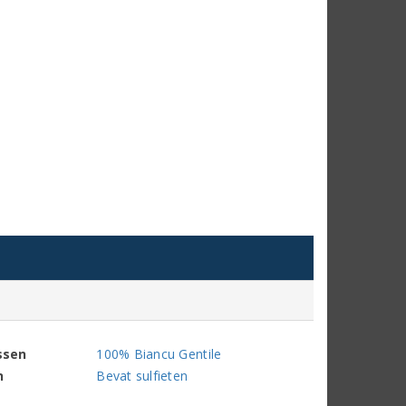
ssen
100% Biancu Gentile
n
Bevat sulfieten