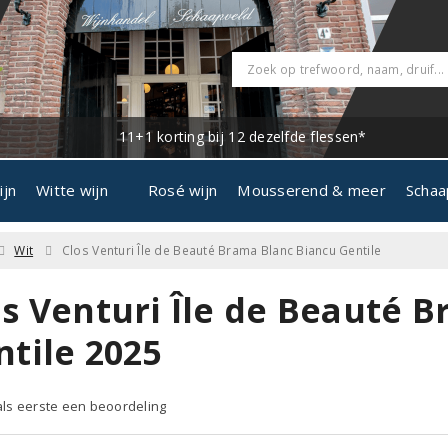
11+1 korting bij 12 dezelfde flessen*
ijn
Witte wijn
Rosé wijn
Mousserend & meer
Schaa
Wit
Clos Venturi Île de Beauté Brama Blanc Biancu Gentile
os Venturi Île de Beauté 
ntile 2025
 als eerste een beoordeling