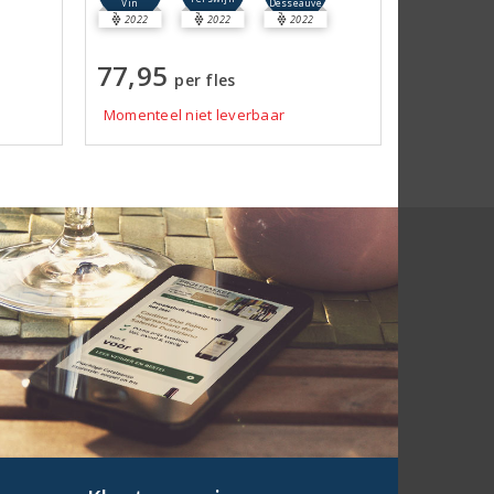
Vin
Desseauve
2022
2022
2022
77,95
per fles
Momenteel niet leverbaar