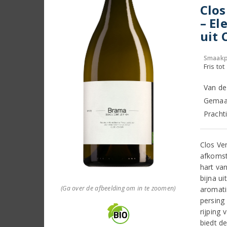
Clos
– El
uit 
Smaakp
Fris tot
Van de 
Gemaak
Pracht
Clos Ve
afkomst
hart va
bijna u
(Ga over de afbeelding om in te zoomen)
aromati
persing
rijping 
biedt d