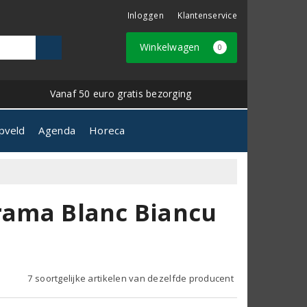
Inloggen
Klantenservice
Winkelwagen
0
Vanaf 50 euro gratis bezorging
pveld
Agenda
Horeca
Brama Blanc Biancu
7 soortgelijke artikelen van dezelfde producent