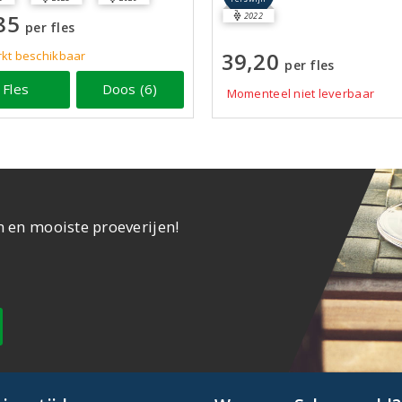
85
2022
per fles
39,20
kt beschikbaar
per fles
Fles
Doos (6)
Momenteel niet leverbaar
n en mooiste proeverijen!