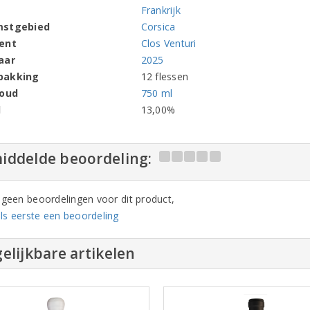
Frankrijk
mstgebied
Corsica
ent
Clos Venturi
aar
2025
pakking
12 flessen
houd
750 ml
l
13,00%
iddelde beoordeling:
n geen beoordelingen voor dit product,
ls eerste een beoordeling
elijkbare artikelen