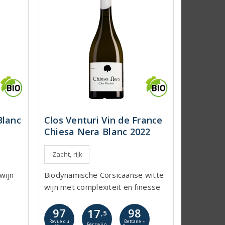
Blanc
Clos Venturi Vin de France
Chiesa Nera Blanc 2022
Zacht, rijk
wijn
Biodynamische Corsicaanse witte
wijn met complexiteit en finesse
97
98
17
,5
Revue du
Bettane +
Perswijn