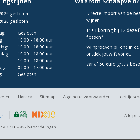
ingstijden
Waarom Schaapveld?
Directe import van de be
2026 gesloten
wijnen.
2026 gesloten
11+1 korting bij 12 dezel
ag:
Gesloten
flessen*
g:
10:00 - 18:00 uur
dag:
10:00 - 18:00 uur
Wijnproeven bij ons in de
dag:
10:00 - 18:00 uur
ontdek jouw favoriet.
:
10:00 - 18:00 uur
Vanaf 50 euro gratis bez
ag:
09:00 - 17:00 uur
:
Gesloten
nkelen
Horeca
Sitemap
Algemene voorwaarden
Leeftijdsc
Alle pri
n:
9.4
/
10
-
862
beoordelingen