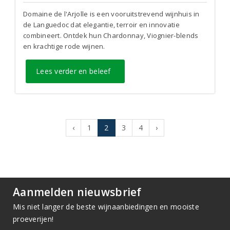
Domaine de l'Arjolle is een vooruitstrevend wijnhuis in
de Languedoc dat elegantie, terroir en innovatie
combineert. Ontdek hun Chardonnay, Viognier-blends
en krachtige rode wijnen.
Lees verder en beleef
‹
1
2
3
4
›
Aanmelden nieuwsbrief
Mis niet langer de beste wijnaanbiedingen en mooiste
proeverijen!