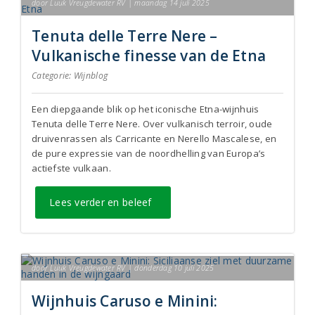
door Luuk Vreugdewater RV | maandag 14 juli 2025
Tenuta delle Terre Nere –
Vulkanische finesse van de Etna
Categorie:
Wijnblog
Een diepgaande blik op het iconische Etna-wijnhuis
Tenuta delle Terre Nere. Over vulkanisch terroir, oude
druivenrassen als Carricante en Nerello Mascalese, en
de pure expressie van de noordhelling van Europa’s
actiefste vulkaan.
Lees verder en beleef
door Luuk Vreugdewater RV | donderdag 10 juli 2025
Wijnhuis Caruso e Minini: