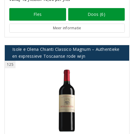
Fles
Doos (6)
Meer informatie
Isole e Olena Chianti Classico Magnum – Authentieke
en expressieve Toscaanse rode wijn
125