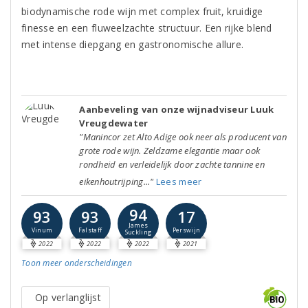
biodynamische rode wijn met complex fruit, kruidige
finesse en een fluweelzachte structuur. Een rijke blend
met intense diepgang en gastronomische allure.
Aanbeveling van onze wijnadviseur Luuk
Vreugdewater
"Manincor zet Alto Adige ook neer als producent van
grote rode wijn. Zeldzame elegantie maar ook
rondheid en verleidelijk door zachte tannine en
eikenhoutrijping..."
Lees meer
94
93
93
17
James
Vinum
Falstaff
Perswijn
Suckling
2022
2022
2022
2021
Toon meer
onderscheidingen
Op verlanglijst