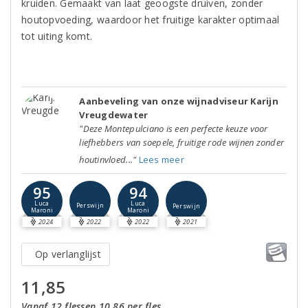
kruiden. Gemaakt van laat geoogste druiven, zonder
houtopvoeding, waardoor het fruitige karakter optimaal
tot uiting komt.
Aanbeveling van onze wijnadviseur Karijn
Vreugdewater
"Deze Montepulciano is een perfecte keuze voor
liefhebbers van soepele, fruitige rode wijnen zonder
houtinvloed..."
Lees meer
95
94
Luca
Luca
Perswijn
Perswijn
Maroni
Maroni
2024
2022
2022
2021
Op verlanglijst
11,85
Vanaf 12 flessen 10,86 per fles