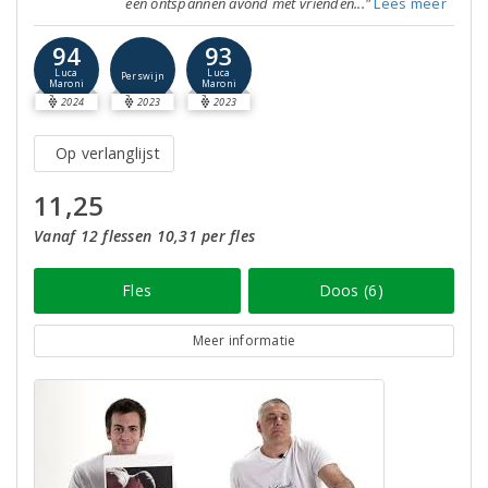
een ontspannen avond met vrienden..."
Lees meer
94
93
Luca
Luca
Perswijn
Maroni
Maroni
2024
2023
2023
Op verlanglijst
11,25
Vanaf 12 flessen 10,31 per fles
Fles
Doos (6)
Meer informatie