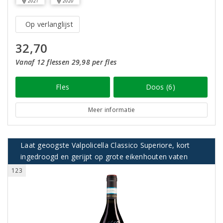
2021
2020
Op verlanglijst
32,70
Vanaf 12 flessen 29,98 per fles
Fles
Doos (6)
Meer informatie
Laat geoogste Valpolicella Classico Superiore, kort
ingedroogd en gerijpt op grote eikenhouten vaten
123