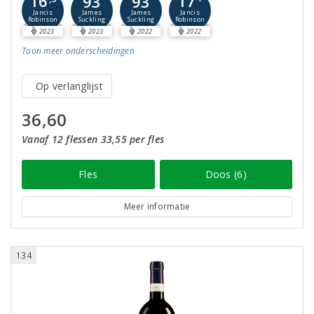
16
17
93
93
Jancis
Jancis
James
James
Robinson
Robinson
Suckling
Suckling
2023
2023
2022
2022
Toon meer
onderscheidingen
Op verlanglijst
36,60
Vanaf 12 flessen 33,55 per fles
Fles
Doos (6)
Meer informatie
134