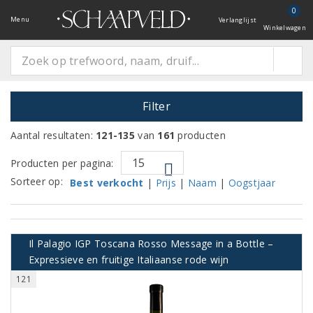
0
Menu
Verlanglijst
Winkelwagen
Filter
Aantal resultaten:
121-135
van
161
producten
Producten per pagina:
Sorteer op:
Best verkocht
|
Prijs
|
Naam
|
Oogstjaar
Il Palagio IGP Toscana Rosso Message in a Bottle –
Expressieve en fruitige Italiaanse rode wijn
121