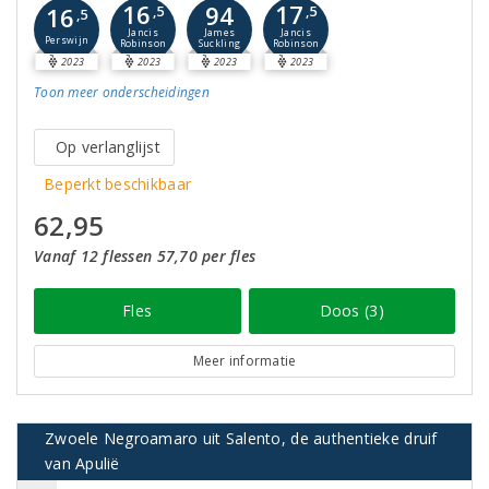
16
17
94
16
,5
,5
,5
Jancis
Jancis
James
Perswijn
Robinson
Robinson
Suckling
2023
2023
2023
2023
Toon meer
onderscheidingen
Op verlanglijst
Beperkt beschikbaar
62,95
Vanaf 12 flessen 57,70 per fles
Fles
Doos (3)
Meer informatie
Zwoele Negroamaro uit Salento, de authentieke druif
van Apulië