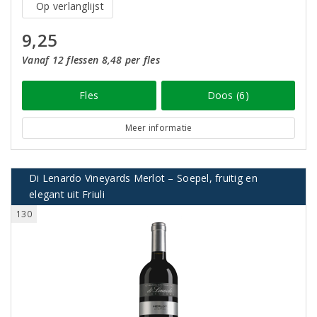
Op verlanglijst
9,25
Vanaf 12 flessen 8,48 per fles
Fles
Doos (6)
Meer informatie
Di Lenardo Vineyards Merlot – Soepel, fruitig en
elegant uit Friuli
130