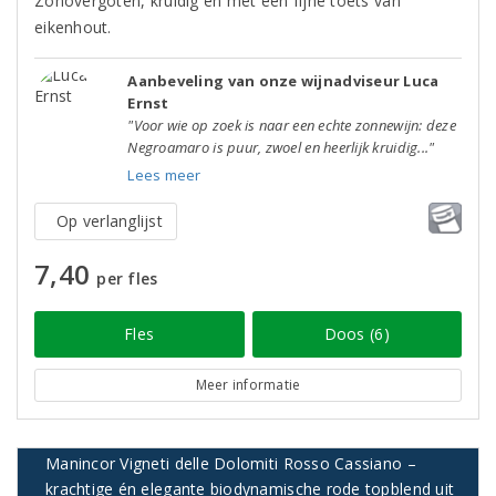
Zonovergoten, kruidig en met een fijne toets van
eikenhout.
Aanbeveling van onze wijnadviseur Luca
Ernst
"Voor wie op zoek is naar een echte zonnewijn: deze
Negroamaro is puur, zwoel en heerlijk kruidig..."
Lees meer
Op verlanglijst
7,40
per fles
Fles
Doos (6)
Meer informatie
Manincor Vigneti delle Dolomiti Rosso Cassiano –
krachtige én elegante biodynamische rode topblend uit