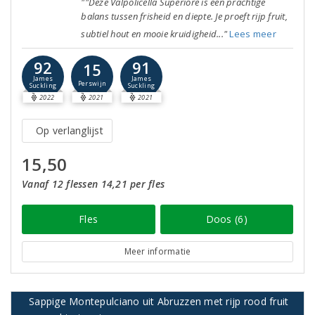
""Deze Valpolicella Superiore is een prachtige
balans tussen frisheid en diepte. Je proeft rijp fruit,
subtiel hout en mooie kruidigheid..."
Lees meer
92
91
15
James
James
Perswijn
Suckling
Suckling
2022
2021
2021
Op verlanglijst
15,50
Vanaf 12 flessen 14,21 per fles
Fles
Doos (6)
Meer informatie
Sappige Montepulciano uit Abruzzen met rijp rood fruit