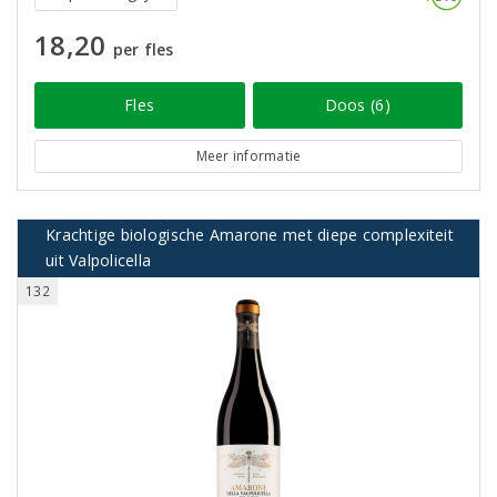
18,20
per fles
Fles
Doos (6)
Meer informatie
Krachtige biologische Amarone met diepe complexiteit
uit Valpolicella
132