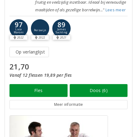
fruitig en veelzijdig inzetbaar. Ideaal bij eenvoudige
maaltijden of als gezellige borrelwijn..."
Lees meer
97
89
Luca
James
Perswijn
Maroni
Suckling
2022
2022
2021
Op verlanglijst
21,70
Vanaf 12 flessen 19,89 per fles
Fles
Doos (6)
Meer informatie