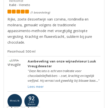
Herkomst
Italië - Veneto
(1 beoordeling)
Rijke, zoete dessertwijn van corvina, rondinella en
molinara, gemaakt volgens de traditionele
appassimento-methode met vroegtijdig gestopte
vergisting. Krachtig en fluweelzacht, subliem bij pure
chocolade.
Flesinhoud: 500 ml
Aanbeveling van onze wijnadviseur Luuk
Vreugdewater
"Deze Recioto is echt een traktatie voor
chocoladeliefhebbers – zoet, krachtig en tegelijk
verfijnd. Hij verrast ook geweldig bij blauwe kaas..."
Lees meer
92
WineLife
Luca
Maroni