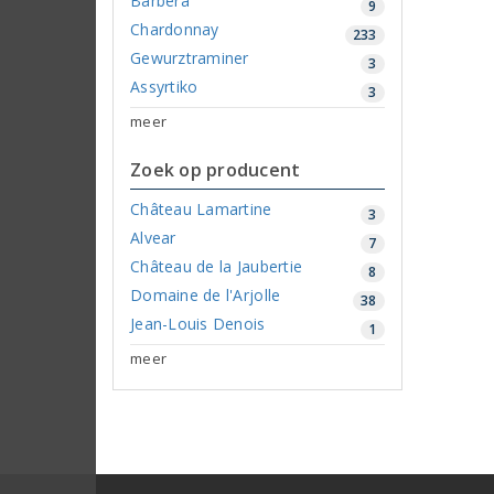
Barbera
9
Chardonnay
233
Gewurztraminer
3
Assyrtiko
3
meer
Zoek op producent
Château Lamartine
3
Alvear
7
Château de la Jaubertie
8
Domaine de l'Arjolle
38
Jean-Louis Denois
1
meer