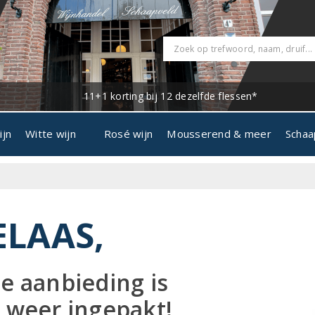
11+1 korting bij 12 dezelfde flessen*
ijn
Witte wijn
Rosé wijn
Mousserend & meer
Schaa
ELAAS,
e aanbieding is
 weer ingepakt!