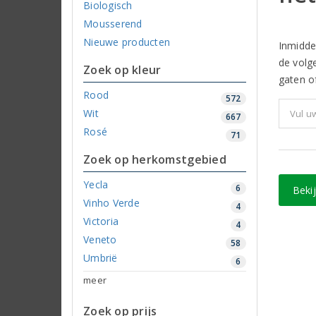
Biologisch
Mousserend
Nieuwe producten
Inmidde
de volg
Zoek op kleur
gaten of
Rood
572
Wit
667
Rosé
71
Zoek op herkomstgebied
Yecla
6
Beki
Vinho Verde
4
Victoria
4
Veneto
58
Umbrië
6
meer
Zoek op prijs