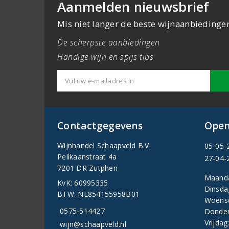
Aanmelden nieuwsbrief
Mis niet langer de beste wijnaanbiedinge
De scherpste aanbiedingen
Handige wijn en spijs tips
Contactgegevens
Open
Wijnhandel Schaapveld B.V.
05-05-
Pelikaanstraat 4a
27-04-
7201 DR Zutphen
Maand
KvK: 60995335
Dinsda
BTW: NL854155958B01
Woens
0575-514427
Donder
Vrijdag
wijn@schaapveld.nl