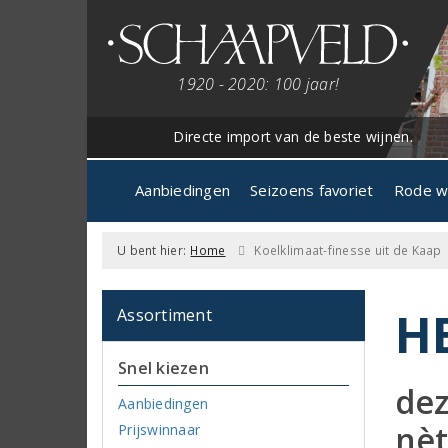
1920 - 2020: 100 jaar!
Directe import van de beste wijnen.
Aanbiedingen
Seizoens favoriet
Rode w
U bent hier:
Home
Koelklimaat-finesse uit de Kaap
H
Assortiment
Snel kiezen
dez
Aanbiedingen
nèt
Prijswinnaar