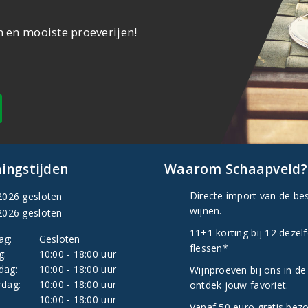
n en mooiste proeverijen!
ingstijden
Waarom Schaapveld?
Directe import van de be
2026 gesloten
wijnen.
2026 gesloten
11+1 korting bij 12 dezel
ag:
Gesloten
flessen*
g:
10:00 - 18:00 uur
dag:
10:00 - 18:00 uur
Wijnproeven bij ons in de
dag:
10:00 - 18:00 uur
ontdek jouw favoriet.
:
10:00 - 18:00 uur
Vanaf 50 euro gratis bez