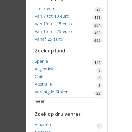
Tot 7 euro
42
Van 7 tot 10 euro
179
Van 10 tot 15 euro
304
Van 15 tot 25 euro
403
Vanaf 25 euro
605
Zoek op land
Spanje
142
Argentinië
9
Chili
6
Australië
5
Verenigde Staten
33
meer
Zoek op druivenras
Albariño
9