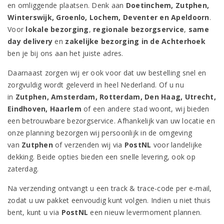
en omliggende plaatsen. Denk aan
Doetinchem, Zutphen,
Winterswijk, Groenlo, Lochem, Deventer en Apeldoorn
.
Voor
lokale bezorging
,
regionale bezorgservice
,
same
day delivery
en
zakelijke bezorging in de Achterhoek
ben je bij ons aan het juiste adres.
Daarnaast zorgen wij er ook voor dat uw bestelling snel en
zorgvuldig wordt geleverd in heel Nederland. Of u nu
in
Zutphen, Amsterdam, Rotterdam, Den Haag, Utrecht,
Eindhoven, Haarlem
of een andere stad woont, wij bieden
een betrouwbare bezorgservice. Afhankelijk van uw locatie en
onze planning bezorgen wij persoonlijk in de omgeving
van
Zutphen
of verzenden wij via
PostNL
voor landelijke
dekking. Beide opties bieden een snelle levering, ook op
zaterdag.
Na verzending ontvangt u een track & trace-code per e-mail,
zodat u uw pakket eenvoudig kunt volgen. Indien u niet thuis
bent, kunt u via
PostNL
een nieuw levermoment plannen.