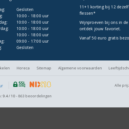
11+1 korting bij 12 dezel
ag:
Gesloten
flessen*
g:
10:00 - 18:00 uur
dag:
10:00 - 18:00 uur
Wijnproeven bij ons in de
dag:
10:00 - 18:00 uur
ontdek jouw favoriet.
:
10:00 - 18:00 uur
Vanaf 50 euro gratis bez
ag:
09:00 - 17:00 uur
:
Gesloten
nkelen
Horeca
Sitemap
Algemene voorwaarden
Leeftijdsc
Alle pri
n:
9.4
/
10
-
863
beoordelingen