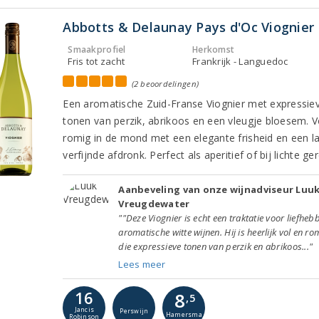
Abbotts & Delaunay Pays d'Oc Viognier
Smaakprofiel
Herkomst
Fris tot zacht
Frankrijk - Languedoc
(2 beoordelingen)
Een aromatische Zuid-Franse Viognier met expressie
tonen van perzik, abrikoos en een vleugje bloesem. V
romig in de mond met een elegante frisheid en een l
verfijnde afdronk. Perfect als aperitief of bij lichte ge
Aanbeveling van onze wijnadviseur Luu
Vreugdewater
""Deze Viognier is echt een traktatie voor liefheb
aromatische witte wijnen. Hij is heerlijk vol en ro
die expressieve tonen van perzik en abrikoos..."
Lees meer
16
8
,5
Jancis
Perswijn
Hamersma
Robinson