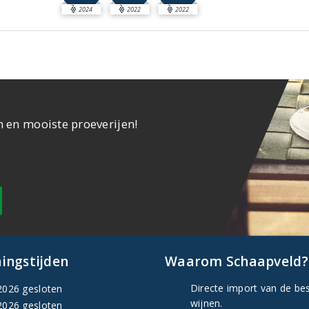
2024
2022
2022
n en mooiste proeverijen!
ingstijden
Waarom Schaapveld?
Directe import van de be
2026 gesloten
wijnen.
2026 gesloten