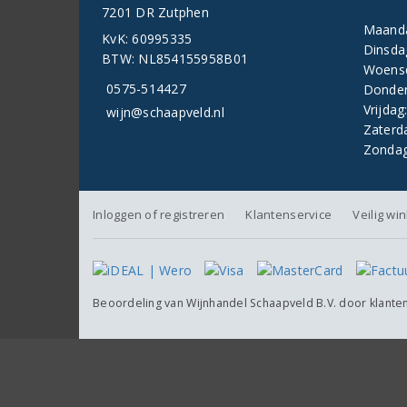
7201 DR Zutphen
Maand
KvK: 60995335
Dinsda
BTW: NL854155958B01
Woens
0575-514427
Donder
Vrijdag
wijn@schaapveld.nl
Zaterd
Zondag
Inloggen of registreren
Klantenservice
Veilig wi
Beoordeling van
Wijnhandel Schaapveld B.V.
door klante