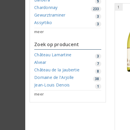
9
Chardonnay
1
233
Gewurztraminer
3
Assyrtiko
3
meer
Zoek op producent
Château Lamartine
3
Alvear
7
Château de la Jaubertie
8
Domaine de l'Arjolle
38
Jean-Louis Denois
1
meer