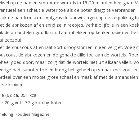
eksel op de pan en smoor de wortels in 15-20 minuten beetgaar. V
ventueel een scheutje water toe als de boter dreigt te verbranden.
ook de parelcouscous volgens de aanwijzingen op de verpakking b
et de abrikozen af en snijd ze in reepjes. Verhit olijfolie in een ko
ak de amandelen goudbruin. Laat uitlekken op keukenpapier en bes
at zeezout.
iet de couscous af en laat kort droogstomen in een vergiet. Voeg 
ouscous, de abrikozen en de gehakte dille toe aan de wortels. Roer
heel goed door, maar zorg dat de wortels niet uit elkaar vallen. V
verige harissaboter toe en breng het geheel op smaak met zout en
erdeel over een mooie grote schaal en maak af met de amandelen
rse kruiden.
ie (6): ca. 351 kcal
t · 20 g vet · 37 g koolhydraten
elding: Foodies Magazine