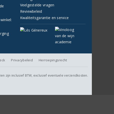
Veelgestelde vragen
fde
Reviewbeleid
Kwaliteitsgarantie en service
 winkel:
orging
heck
Privacybeleid
Herroepingsrecht
jzen zijn inclusief BTW, exclusief eventuele verzendkosten.