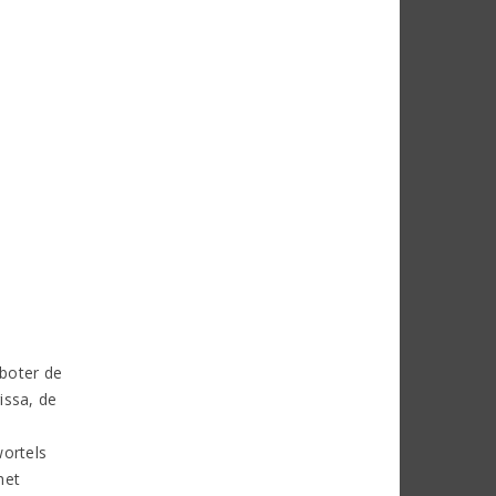
aboter de
issa, de
wortels
het