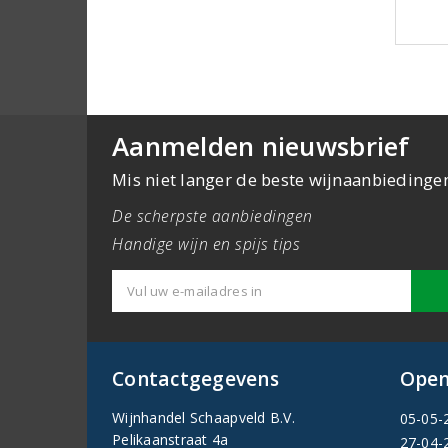
Aanmelden nieuwsbrief
Mis niet langer de beste wijnaanbiedinge
De scherpste aanbiedingen
Handige wijn en spijs tips
Contactgegevens
Open
Wijnhandel Schaapveld B.V.
05-05-
Pelikaanstraat 4a
27-04-