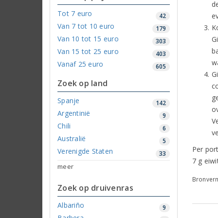
d
Tot 7 euro
e
42
Van 7 tot 10 euro
K
179
Van 10 tot 15 euro
Gi
303
b
Van 15 tot 25 euro
403
w
Vanaf 25 euro
605
G
Zoek op land
c
ge
Spanje
142
o
Argentinië
9
V
Chili
6
ve
Australië
5
Per port
Verenigde Staten
33
7 g eiwi
meer
Bronverm
Zoek op druivenras
Albariño
9
Barbera