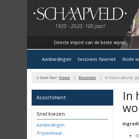
1920 - 2020: 100 jaar!
Directe import van de beste wijnen.
Aanbiedingen
Seizoens favoriet
Rode w
U bent hier:
Home
Recepten
In harissaboter 
In
Assortiment
wo
Snel kiezen
Ingred
Aanbiedingen
Prijswinnaar
1