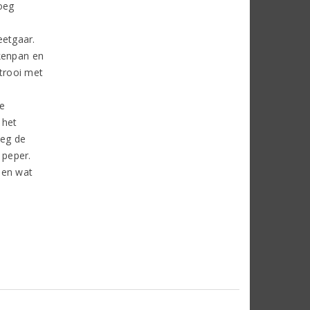
oeg
eetgaar.
ekenpan en
trooi met
de
 het
oeg de
 peper.
 en wat