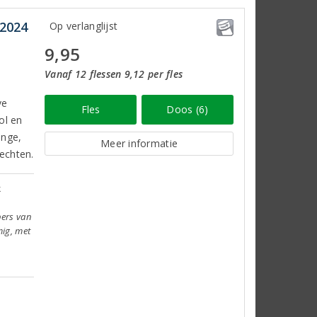
 2024
Op verlanglijst
9,95
Vanaf 12 flessen 9,12 per fles
ve
Fles
Doos (6)
ol en
ange,
Meer informatie
rechten.
k
bers van
mig, met