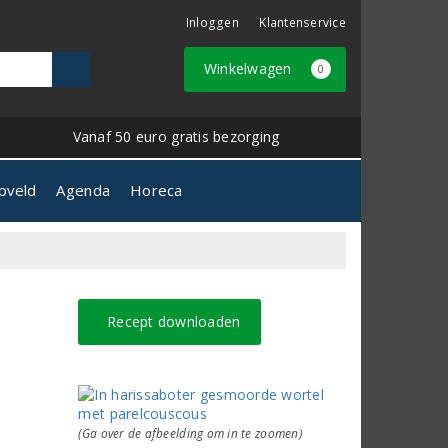
Inloggen
Klantenservice
Winkelwagen
0
Vanaf 50 euro gratis bezorging
pveld
Agenda
Horeca
Recept downloaden
(Ga over de afbeelding om in te zoomen)