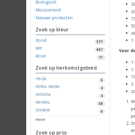
Biologisch
3
Mousserend
z
Nieuwe producten
1
5
Zoek op kleur
z
Rood
1 
571
Wit
667
Voor d
Rosé
71
1 
Zoek op herkomstgebied
1
1
Yecla
6
2
Vinho Verde
4
z
Victoria
4
W
Veneto
58
p
Umbrië
6
p
meer
S
e
Zoek op prijs