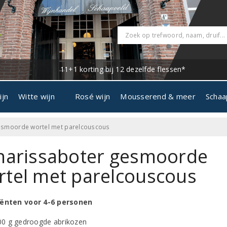
11+1 korting bij 12 dezelfde flessen*
ijn
Witte wijn
Rosé wijn
Mousserend & meer
Schaa
gesmoorde wortel met parelcouscous
 harissaboter gesmoorde
rtel met parelcouscous
iënten voor 4-6 personen
00 g gedroogde abrikozen