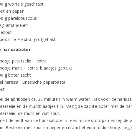
00 g wortels geschrapt
out en peper
50 g parelcouscous
0 g amandelen
eezout
bos dille + extra, grofgehakt
e harissaboter
bosje peterselie + extra
 bosje munt + extra, blaadjes geplukt
00 g boter zacht
 el harissa Tunesische peperpasta
out
el de abrikozen ca. 30 minuten in warm water. Hak voor de hariss
eterselie en de muntblaadjes fijn. Meng de zachte boter met de har
eterselie, de munt en wat zout.
melt de helft van de harissaboter in een ruime stoofpan en leg de 
rin. Bestrooi met zout en peper en draai het vuur middelhoog. Leg 