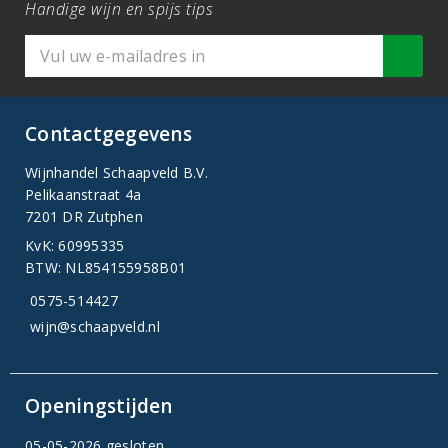
Handige wijn en spijs tips
Contactgegevens
Wijnhandel Schaapveld B.V.
Pelikaanstraat 4a
7201 DR Zutphen
KvK: 60995335
BTW: NL854155958B01
0575-514427
wijn@schaapveld.nl
Openingstijden
05-05-2026 gesloten