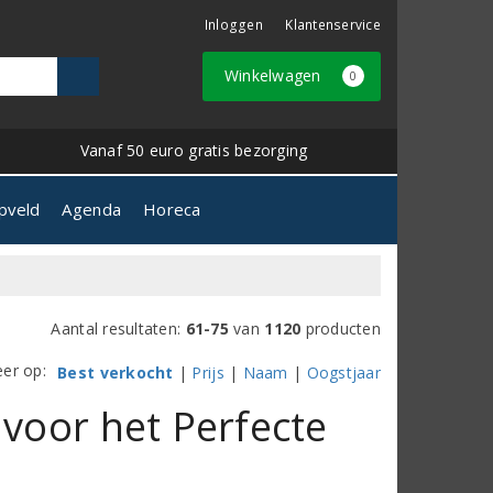
Inloggen
Klantenservice
Winkelwagen
0
Vanaf 50 euro gratis bezorging
pveld
Agenda
Horeca
Aantal resultaten:
61-75
van
1120
producten
eer op:
Best verkocht
|
Prijs
|
Naam
|
Oogstjaar
 voor het Perfecte