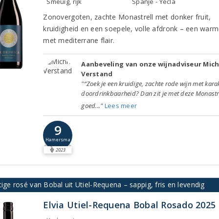
Smeuïg, rijk
Spanje - Yecla
Zonovergoten, zachte Monastrell met donker fruit,
kruidigheid en een soepele, volle afdronk – een warm
met mediterrane flair.
Aanbeveling van onze wijnadviseur Mich
Verstand
"“Zoek je een kruidige, zachte rode wijn met kara
doordrinkbaarheid? Dan zit je met deze Monastrel
goed..."
Lees meer
9
Hamersma
2023
tige rosé van Bobal uit Utiel-Requena – sappig, fris en levendig
Elvia Utiel-Requena Bobal Rosado 2025