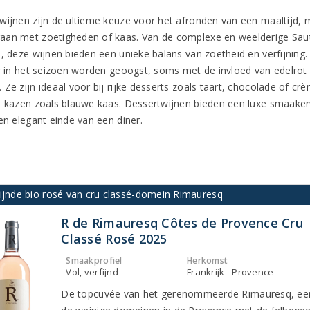
wijnen zijn de ultieme keuze voor het afronden van een maaltijd, 
an met zoetigheden of kaas. Van de complexe en weelderige Saut
n, deze wijnen bieden een unieke balans van zoetheid en verfijnin
er in het seizoen worden geoogst, soms met de invloed van edelrot 
Ze zijn ideaal voor bij rijke desserts zoals taart, chocolade of crè
e kazen zoals blauwe kaas. Dessertwijnen bieden een luxe smaakerv
en elegant einde van een diner.
fijnde bio rosé van cru classé-domein Rimauresq
R de Rimauresq Côtes de Provence Cru
Classé Rosé 2025
Smaakprofiel
Herkomst
Vol, verfijnd
Frankrijk - Provence
De topcuvée van het gerenommeerde Rimauresq, ee