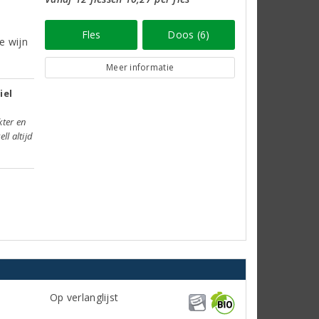
Fles
Doos (6)
e wijn
Meer informatie
iel
kter en
l altijd
Op verlanglijst