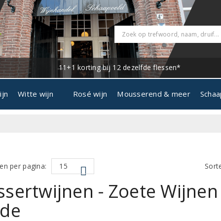
11+1 korting bij 12 dezelfde flessen*
ijn
Witte wijn
Rosé wijn
Mousserend & meer
Schaa
en per pagina:
Sort
sertwijnen - Zoete Wijnen
nde