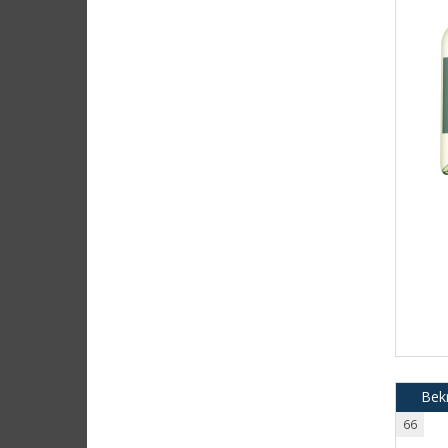
Bek
66