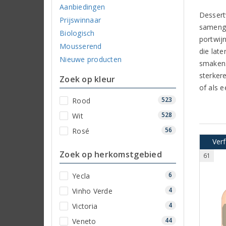
Aanbiedingen
Dessert
Prijswinnaar
samenga
Biologisch
portwij
Mousserend
die lat
Nieuwe producten
smaken. 
sterker
Zoek op kleur
of als e
523
Rood
528
Wit
56
Rosé
Ver
Zoek op herkomstgebied
61
6
Yecla
4
Vinho Verde
4
Victoria
44
Veneto