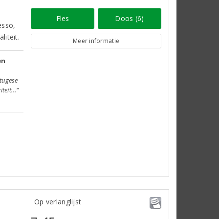
Fles
Doos (6)
esso,
liteit.
Meer informatie
en
rtugese
teit..."
Op verlanglijst