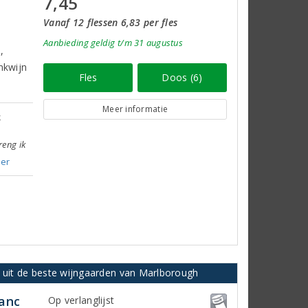
7,45
Vanaf 12 flessen 6,83 per fles
Aanbieding
geldig
t/m 31 augustus
,
nkwijn
Fles
Doos (6)
Meer informatie
k
reng ik
er
, uit de beste wijngaarden van Marlborough
anc
Op verlanglijst