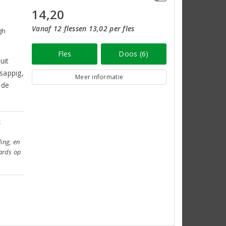
14,20
Vanaf 12 flessen 13,02 per fles
gh
Fles
Doos (6)
uit
sappig,
Meer informatie
 de
k
ing, en
ards op