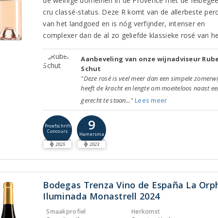
de weinige domeinen in de Provence met de felbege
cru classé-status. Deze R komt van de allerbeste per
van het landgoed en is nóg verfijnder, intenser en
complexer dan de al zo geliefde klassieke rosé van he
Aanbeveling van onze wijnadviseur Rub
Schut
"Deze rosé is veel meer dan een simpele zomerwij
heeft de kracht en lengte om moeiteloos naast ee
gerecht te staan..."
Lees meer
9
Proefschrift
Concours
Hamersma
2025
2023
Bodegas Trenza Vino de España La Orp
Iluminada Monastrell 2024
Smaakprofiel
Herkomst