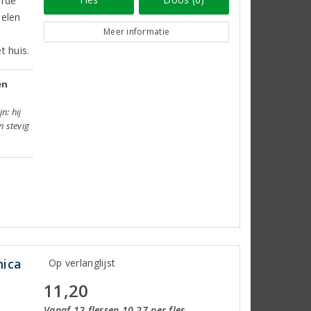
erde
celen
Meer informatie
t huis.
en
n: hij
n stevig
hica
Op verlanglijst
11,20
Vanaf 12 flessen 10,27 per fles