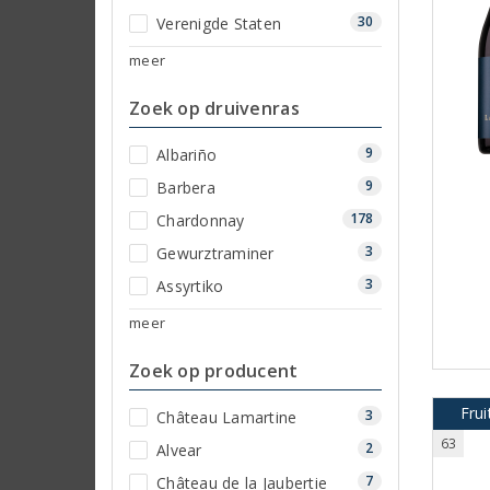
30
Verenigde Staten
meer
Zoek op druivenras
9
Albariño
9
Barbera
178
Chardonnay
3
Gewurztraminer
3
Assyrtiko
meer
Zoek op producent
Frui
3
Château Lamartine
63
2
Alvear
7
Château de la Jaubertie