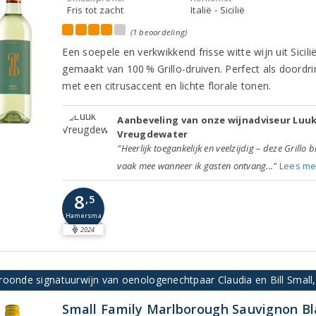
Fris tot zacht
Italië - Sicilië
(1 beoordeling)
Een soepele en verkwikkend frisse witte wijn uit Sicilië
gemaakt van 100 % Grillo-druiven. Perfect als doordri
met een citrusaccent en lichte florale tonen.
Aanbeveling van onze wijnadviseur Luu
Vreugdewater
"Heerlijk toegankelijk en veelzijdig – deze Grillo b
vaak mee wanneer ik gasten ontvang..."
Lees me
8
,5
Hamersma
2024
roonde signatuurwijn van oenologenechtpaar Claudia en Bill Small
Small Family Marlborough Sauvignon Bl