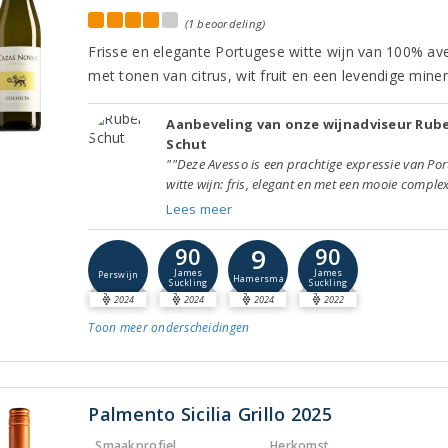
(1 beoordeling)
Frisse en elegante Portugese witte wijn van 100% av
met tonen van citrus, wit fruit en een levendige minera
Aanbeveling van onze wijnadviseur Rub
Schut
""Deze Avesso is een prachtige expressie van Po
witte wijn: fris, elegant en met een mooie complexi
Lees meer
9
90
90
James
James
Perswijn
Hamersma
Suckling
Suckling
2024
2024
2024
2022
Toon meer
onderscheidingen
Palmento Sicilia Grillo 2025
Smaakprofiel
Herkomst