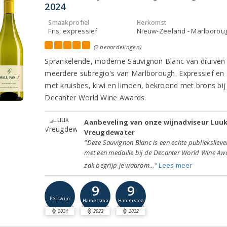
2024
Smaakprofiel
Herkomst
Fris, expressief
Nieuw-Zeeland - Marlborou
(2 beoordelingen)
Sprankelende, moderne Sauvignon Blanc van druiven 
meerdere subregio's van Marlborough. Expressief en 
met kruisbes, kiwi en limoen, bekroond met brons bij
Decanter World Wine Awards.
Aanbeveling van onze wijnadviseur Luu
Vreugdewater
"Deze Sauvignon Blanc is een echte publiekslievel
met een medaille bij de Decanter World Wine Aw
zak begrijp je waarom..."
Lees meer
9
9
Perswijn
Hamersma
Hamersma
2024
2023
2022