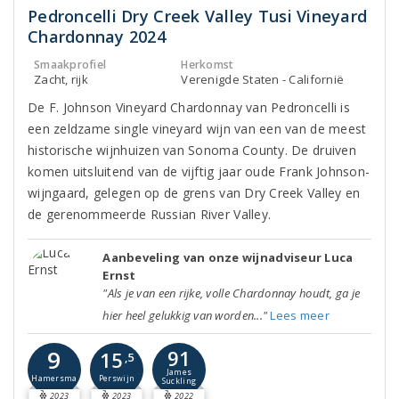
Pedroncelli Dry Creek Valley Tusi Vineyard
Chardonnay 2024
Smaakprofiel
Herkomst
Zacht, rijk
Verenigde Staten - Californië
De F. Johnson Vineyard Chardonnay van Pedroncelli is
een zeldzame single vineyard wijn van een van de meest
historische wijnhuizen van Sonoma County. De druiven
komen uitsluitend van de vijftig jaar oude Frank Johnson-
wijngaard, gelegen op de grens van Dry Creek Valley en
de gerenommeerde Russian River Valley.
Aanbeveling van onze wijnadviseur Luca
Ernst
"Als je van een rijke, volle Chardonnay houdt, ga je
hier heel gelukkig van worden..."
Lees meer
9
91
15
,5
James
Hamersma
Perswijn
Suckling
2023
2023
2022