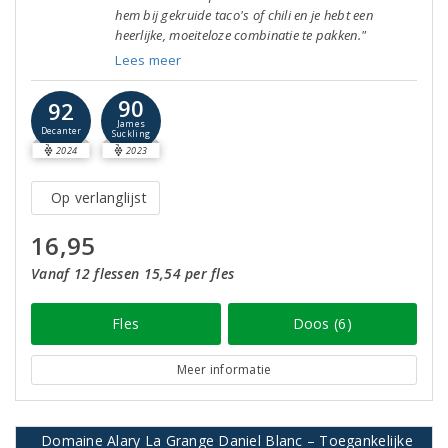
hem bij gekruide taco's of chili en je hebt een
heerlijke, moeiteloze combinatie te pakken."
Lees meer
90
92
James
Decanter
Suckling
2024
2023
Op verlanglijst
16,95
Vanaf 12 flessen 15,54 per fles
Fles
Doos (6)
Meer informatie
Domaine Alary La Grange Daniel Blanc – Toegankelijke