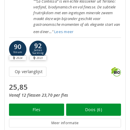
"“La Contessa” is een echte klassieker uit Terlano:
verfijnd, biodynamisch en vol finesse. De subtiele
fruitrijkdom met een ingetogen minerale zweem
maakt deze wijn bijzonder geschikt voor
gastronomische momenten of als elegante start van
een diner..."
Lees meer
92
90
James
Vinum
Suckling
2024
2023
Op verlanglijst
25,85
Vanaf 12 flessen 23,70 per fles
Fles
Doos (6)
Meer informatie