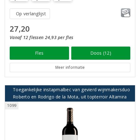
Op verlanglijst
27,20
Vanaf 12 flessen 24,93 per fles
Fles
Doos (12)
Meer informatie
Toegankelijke instapmalbec van gevierd wijnmakersduo
Roberto en Rodrigo de la Mota, uit topterroir Altamira
1099