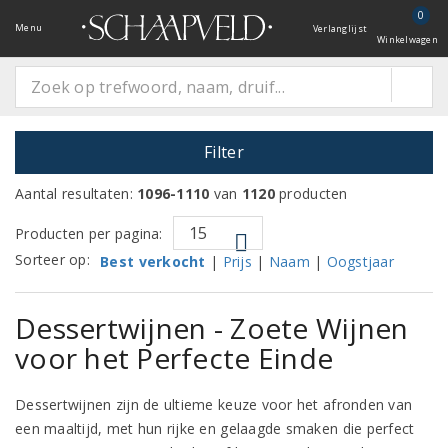
0
Menu
Verlanglijst
Winkelwagen
Filter
Aantal resultaten:
1096-1110
van
1120
producten
Producten per pagina:
Sorteer op:
Best verkocht
|
Prijs
|
Naam
|
Oogstjaar
Dessertwijnen - Zoete Wijnen
voor het Perfecte Einde
Dessertwijnen zijn de ultieme keuze voor het afronden van
een maaltijd, met hun rijke en gelaagde smaken die perfect