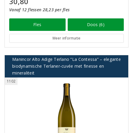
30,80
Vanaf 12 flessen 28,23 per fles
Fles
Doos (6)
Meer informatie
Manincor Alto Adige Terlano “La Contessa” – elegante
biodynamische Terlaner‑cuvée met finesse en
mineraliteit
1102