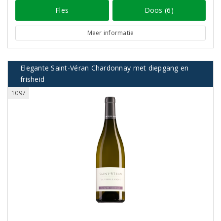
Fles
Doos (6)
Meer informatie
Elegante Saint-Véran Chardonnay met diepgang en
frisheid
1097