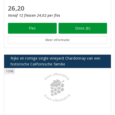
26,20
Vanaf 12 flessen 24,02 per fles
Fles
Doos (6)
Meer informatie
Rijke en romige single vineyard Chardonnay van een
historische Californische familie
1098