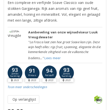
Een complexe en verfijnde Soave Classico van oude
stokken Garganega. Rijk aan aroma’s van rijp geel fruit,
amandel, honing en mineraliteit. Vol, elegant en gelaagd
met een lange, ziltige afdronk.
Aanbeveling van onze wijnadviseur Luuk
Vreugdewater
"La Frosca laat zien hoe groot Soave kan zijn. Deze
wijn heeft alles: rijp fruit, spanning, elegantie én die
kenmerkende ziltigheid van de vulkanische
bodems..."
Lees meer
93
93
91
94
James
James
Vinous
Falstaff
Suckling
Suckling
2023
2023
2023
2023
Toon meer
onderscheidingen
Op verlanglijst