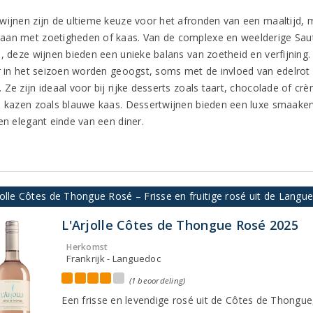
wijnen zijn de ultieme keuze voor het afronden van een maaltijd, 
an met zoetigheden of kaas. Van de complexe en weelderige Saut
n, deze wijnen bieden een unieke balans van zoetheid en verfijnin
er in het seizoen worden geoogst, soms met de invloed van edelrot 
Ze zijn ideaal voor bij rijke desserts zoals taart, chocolade of crè
e kazen zoals blauwe kaas. Dessertwijnen bieden een luxe smaakerv
en elegant einde van een diner.
olle Côtes de Thongue Rosé – Frisse en fruitige rosé uit de Langu
L'Arjolle Côtes de Thongue Rosé 2025
Herkomst
Frankrijk - Languedoc
(1 beoordeling)
Een frisse en levendige rosé uit de Côtes de Thongu