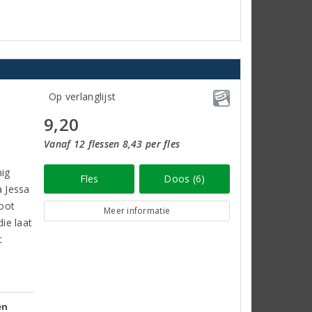
Op verlanglijst
9,20
Vanaf 12 flessen 8,43 per fles
nig
Fles
Doos (6)
a Jessa
root
Meer informatie
die laat
t
en