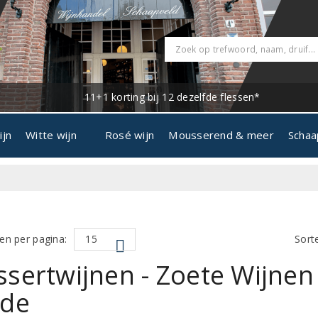
11+1 korting bij 12 dezelfde flessen*
ijn
Witte wijn
Rosé wijn
Mousserend & meer
Schaa
en per pagina:
Sort
sertwijnen - Zoete Wijnen
nde