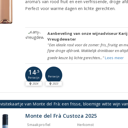
aroma’s van rood fruit en een verfrissende, droge afd
Perfect voor warme dagen en lichte gerechten.
Aanbeveling van onze wijnadviseur Kari
Vreugdewater
"Een ideale rosé voor de zomer: fris, fruitig en m
fijne droge afdronk. Makkelijk drinkbaar en altij
goede keuze bij lichte gerechten..."
Lees meer
14
,5
Perswijn
Perswijn
2024
2023
visitekaartje van Monte del Frà: een frisse, bloemige witte wijn 
Monte del Frà Custoza 2025
Smaakprofiel
Herkomst