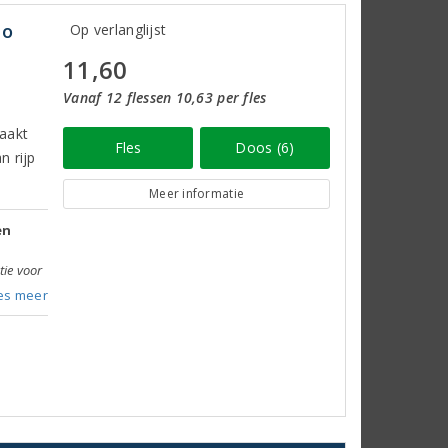
to
Op verlanglijst
11,60
Vanaf 12 flessen 10,63 per fles
aakt
Fles
Doos (6)
n rijp
Meer informatie
en
tie voor
es meer