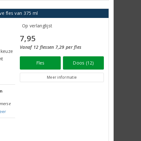
ve fles van 375 ml
Op verlanglijst
7,95
Vanaf 12 flessen 7,29 per fles
e keuze
it
Fles
Doos (12)
Meer informatie
jn
omerse
eer