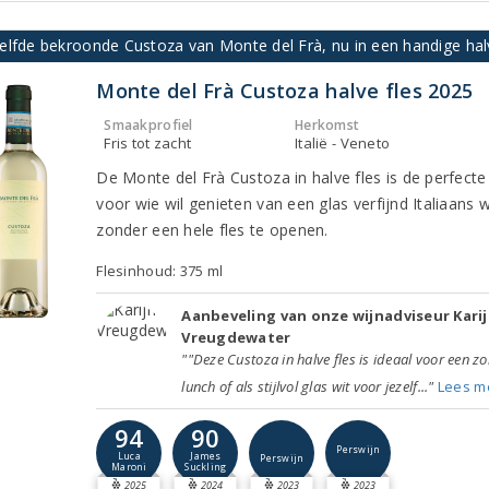
elfde bekroonde Custoza van Monte del Frà, nu in een handige hal
Monte del Frà Custoza halve fles 2025
Smaakprofiel
Herkomst
Fris tot zacht
Italië - Veneto
De Monte del Frà Custoza in halve fles is de perfect
voor wie wil genieten van een glas verfijnd Italiaans w
zonder een hele fles te openen.
Flesinhoud: 375 ml
Aanbeveling van onze wijnadviseur Kari
Vreugdewater
""Deze Custoza in halve fles is ideaal voor een z
lunch of als stijlvol glas wit voor jezelf..."
Lees m
94
90
Perswijn
Luca
James
Perswijn
Maroni
Suckling
2025
2024
2023
2023