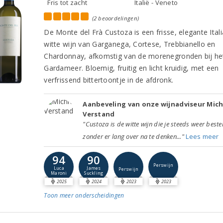
Fris tot zacht
Italië - Veneto
(2 beoordelingen)
De Monte del Frà Custoza is een frisse, elegante Ital
witte wijn van Garganega, Cortese, Trebbianello en
Chardonnay, afkomstig van de morenegronden bij he
Gardameer. Bloemig, fruitig en licht kruidig, met een
verfrissend bittertoontje in de afdronk.
Aanbeveling van onze wijnadviseur Mich
Verstand
"Custoza is de witte wijn die je steeds weer bestel
zonder er lang over na te denken..."
Lees meer
94
90
Perswijn
Luca
James
Perswijn
Maroni
Suckling
2025
2024
2023
2023
Toon meer
onderscheidingen