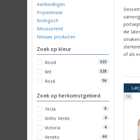
Aanbiedingen
Dessert
Prijswinnaar
samenga
Biologisch
portwij
Mousserend
die lat
Nieuwe producten
smaken. 
sterker
Zoek op kleur
of als e
523
Rood
528
Wit
56
Rosé
Larj
Zoek op herkomstgebied
16
6
Yecla
4
Vinho Verde
4
Victoria
44
Veneto