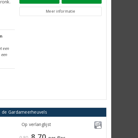
ronk.
Meer informatie
jn
et een
d een
van de Gardameerheuvels
Op verlanglijst
8,70
9,80
per fles