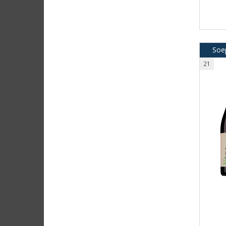
Soep
21