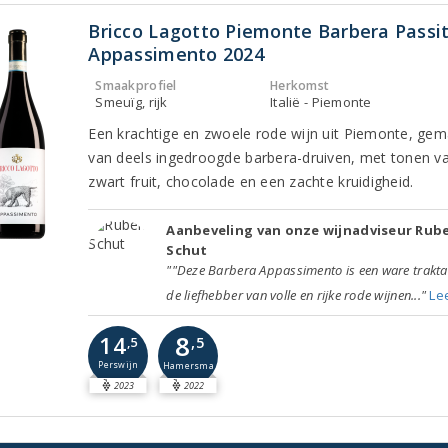
Bricco Lagotto Piemonte Barbera Passi
Appassimento 2024
Smaakprofiel
Herkomst
Smeuïg, rijk
Italië - Piemonte
Een krachtige en zwoele rode wijn uit Piemonte, gem
van deels ingedroogde barbera-druiven, met tonen va
zwart fruit, chocolade en een zachte kruidigheid.
Aanbeveling van onze wijnadviseur Rub
Schut
""Deze Barbera Appassimento is een ware trakta
de liefhebber van volle en rijke rode wijnen..."
Le
8
14
,5
,5
Perswijn
Hamersma
2023
2022