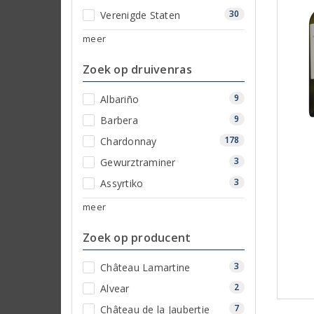
30
Verenigde Staten
meer
Zoek op druivenras
9
Albariño
9
Barbera
178
Chardonnay
3
Gewurztraminer
3
Assyrtiko
meer
Zoek op producent
3
Château Lamartine
2
Alvear
7
Château de la Jaubertie