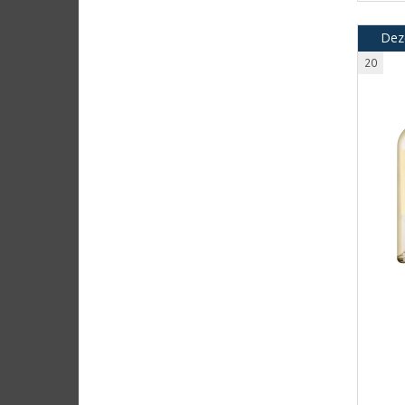
Dez
20