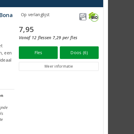
 Bona
Op verlanglijst
7,95
Vanaf 12 flessen 7,29 per fles
et
Fles
Doos (6)
n, een
ideaal
Meer informatie
en
ijnde
ls
te