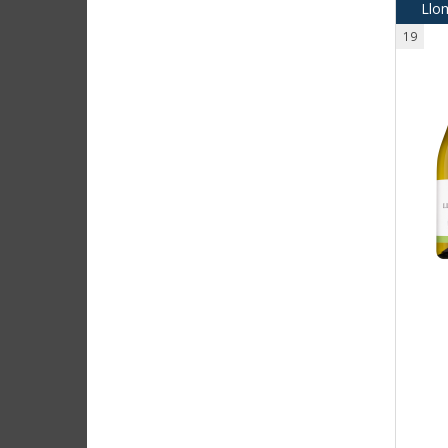
Llom
19