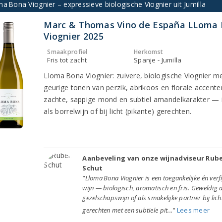
a Bona Viognier – expressieve biologische Viognier uit Jumilla
Marc & Thomas Vino de España LLoma
Viognier 2025
Smaakprofiel
Herkomst
Fris tot zacht
Spanje - Jumilla
Lloma Bona Viognier: zuivere, biologische Viognier m
geurige tonen van perzik, abrikoos en florale accente
zachte, sappige mond en subtiel amandelkarakter — 
als borrelwijn of bij licht (pikante) gerechten.
Aanbeveling van onze wijnadviseur Rub
Schut
"Lloma Bona Viognier is een toegankelijke én verf
wijn — biologisch, aromatisch en fris. Geweldig a
gezelschapswijn of als smakelijke partner bij lich
gerechten met een subtiele pit..."
Lees meer