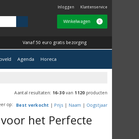
Inloggen
Klantenservice
Winkelwagen
0
Vanaf 50 euro gratis bezorging
pveld
Agenda
Horeca
Aantal resultaten:
16-30
van
1120
producten
eer op:
Best verkocht
|
Prijs
|
Naam
|
Oogstjaar
 voor het Perfecte