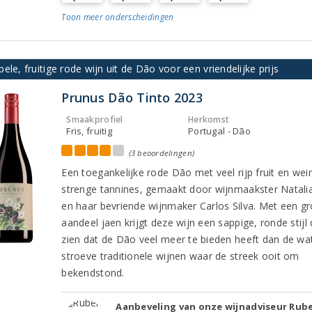
Toon meer
onderscheidingen
ele, fruitige rode wijn uit de Dão voor een vriendelijke prijs
Prunus Dão Tinto 2023
Smaakprofiel
Herkomst
Fris, fruitig
Portugal - Dão
(3 beoordelingen)
Een toegankelijke rode Dão met veel rijp fruit en wei
strenge tannines, gemaakt door wijnmaakster Natali
en haar bevriende wijnmaker Carlos Silva. Met een g
aandeel jaen krijgt deze wijn een sappige, ronde stijl 
zien dat de Dão veel meer te bieden heeft dan de wa
stroeve traditionele wijnen waar de streek ooit om
bekendstond.
Aanbeveling van onze wijnadviseur Rub