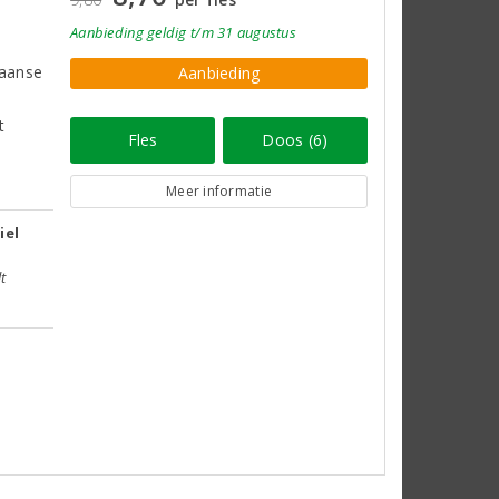
Aanbieding
geldig
t/m 31 augustus
iaanse
Aanbieding
t
Fles
Doos (6)
Meer informatie
iel
t