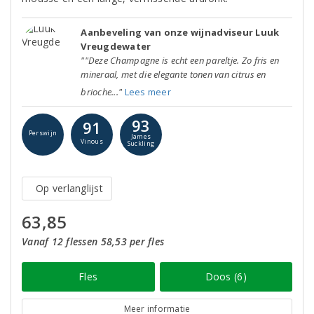
Aanbeveling van onze wijnadviseur Luuk
Vreugdewater
""Deze Champagne is echt een pareltje. Zo fris en
mineraal, met die elegante tonen van citrus en
brioche..."
Lees meer
93
91
Perswijn
James
Vinous
Suckling
Op verlanglijst
63,85
Vanaf 12 flessen 58,53 per fles
Fles
Doos (6)
Meer informatie