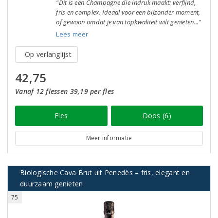
"Dit is een Champagne die indruk maakt: verfijnd,
fris en complex. Ideaal voor een bijzonder moment,
of gewoon omdat je van topkwaliteit wilt genieten..."
Lees meer
Op verlanglijst
42,75
Vanaf 12 flessen 39,19 per fles
Fles
Doos (6)
Meer informatie
Biologische Cava Brut uit Penedès – fris, elegant en
duurzaam genieten
75