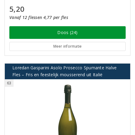
5,20
Vanaf 12 flessen 4,77 per fles
Doos (24)
Meer informatie
Loredan Gasparini Asolo Prosecco Spumante Halve
Fles – Fris en feestelijk mousserend uit Italië
63