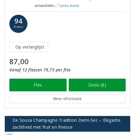
amandelen..."
Lees meer
94
Vinous
Op verlanglijst
87,00
Vanaf 12 flessen 79,75 per fles
Fles
Doos (6)
Meer informatie
De Sousa Champagne Tradition Demi-Sec – Elegante
zachtheid met fruit en finesse