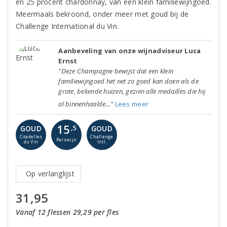
en 25 procent chardonnay, van een klein familiewijngoed.
Meermaals bekroond, onder meer met goud bij de
Challenge International du Vin.
Aanbeveling van onze wijnadviseur Luca
Ernst
"Deze Champagne bewijst dat een klein
familiewijngoed het net zo goed kan doen als de
grote, bekende huizen, gezien alle medailles die hij
al binnenhaalde..."
Lees meer
15
GOUD
GOUD
,5
Citadelles
Challenge
Perswijn
du Vin
Intl.
Op verlanglijst
31,95
Vanaf 12 flessen 29,29 per fles