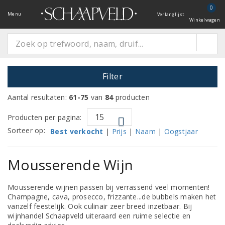
0
Menu
Verlanglijst
Winkelwagen
Filter
Aantal resultaten:
61-75
van
84
producten
Producten per pagina:
Sorteer op:
Best verkocht
|
Prijs
|
Naam
|
Oogstjaar
Mousserende Wijn
Mousserende wijnen passen bij verrassend veel momenten!
Champagne, cava, prosecco, frizzante...de bubbels maken het
vanzelf feestelijk. Ook culinair zeer breed inzetbaar. Bij
wijnhandel Schaapveld uiteraard een ruime selectie en