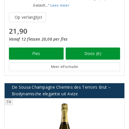
betaalt..."
Lees meer
Op verlanglijst
21,90
Vanaf 12 flessen 20,08 per fles
Fles
Doos (6)
Meer informatie
De Sousa Champagne Chemins des Terroirs Brut –
Biodynamische elegantie uit Avize
74