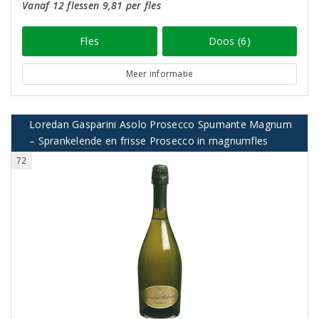
Vanaf 12 flessen 9,81 per fles
Fles
Doos (6)
Meer informatie
Loredan Gasparini Asolo Prosecco Spumante Magnum
– Sprankelende en frisse Prosecco in magnumfles
72