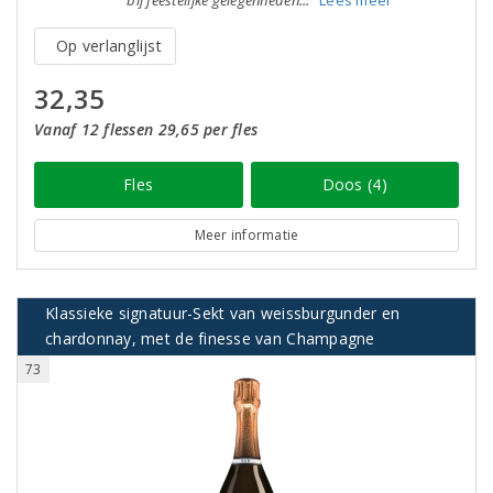
bij feestelijke gelegenheden..."
Lees meer
Op verlanglijst
32,35
Vanaf 12 flessen 29,65 per fles
Fles
Doos (4)
Meer informatie
Klassieke signatuur-Sekt van weissburgunder en
chardonnay, met de finesse van Champagne
73