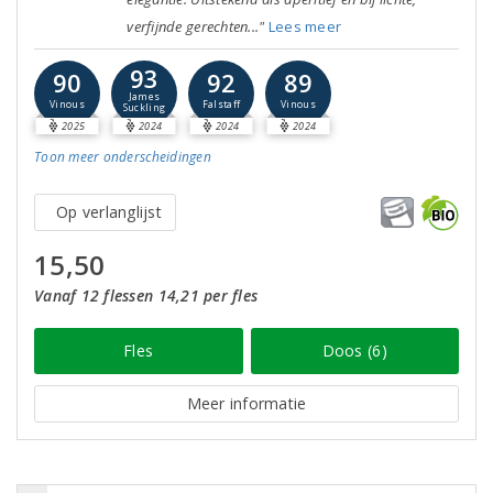
verfijnde gerechten..."
Lees meer
93
90
92
89
James
Vinous
Falstaff
Vinous
Suckling
2025
2024
2024
2024
Toon meer
onderscheidingen
Op verlanglijst
15,50
Vanaf 12 flessen 14,21 per fles
Fles
Doos (6)
Meer informatie