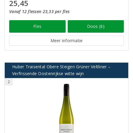
25,45
Vanaf 12 flessen 23,33 per fles
Fles
Doos (6)
Meer informatie
Huber Traisental Obere Steigen Grüner Veltliner –
Verfrissende Oostenrijkse witte wijn
2