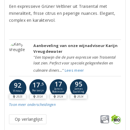
Een expressieve Grüner Veltliner uit Traisental met
mineraliteit, frisse citrus en peperige nuances. Elegant,
complex en karaktervol.
Aanbeveling van onze wijnadviseur Karijn
Vreugdewater
"Een topwijn die de pure expressie van Traisental
laat zien. Perfect voor speciale gelegenheden en
culinaire diners..."
Lees meer
17
95
17
92
,5
Jancis
James
Perswijn
Vinous
Robinson
Suckling
2025
2024
2024
2024
Toon meer
onderscheidingen
Op verlanglijst