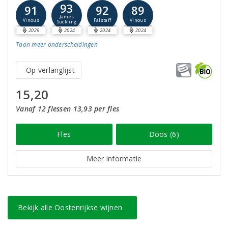
93
91
92
89
James
Vinous
Falstaff
Vinous
Suckling
2025
2024
2024
2024
Toon meer
onderscheidingen
Op verlanglijst
15,20
Vanaf 12 flessen 13,93 per fles
Fles
Doos (6)
Meer informatie
Bekijk alle Oostenrijkse wijnen