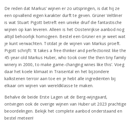
De reden dat Markus’ wijnen er zo uitspringen, is dat hij ze
een opvallend eigen karakter durft te geven. Grüner Veltliner
is wat Stuart Pigott betreft een unieke druif die fantastische
wijnen op kan leveren. Alleen is het Oostenrijkse aanbod nog
altijd behoorlijk homogeen. Bestel een Grüner en je weet wat
je kunt verwachten. Totdat je de wijnen van Markus proeft.
Pigott schrijft: ‘It takes a free-thinker and perfectionist like the
45-year-old Markus Huber, who took over the then tiny family
winery in 2000, to make game-changing wines like this’. Voeg
daar het koele klimaat in Traisental en het bijzondere
kalkstenen terroir aan toe en je hebt alle ingrediënten bij
elkaar om wijnen van wereldklasse te maken.
Behalve de beide Erste Lagen uit de Berg-wijngaard,
ontvingen ook de overige wijnen van Huber uit 2023 prachtige
beoordelingen. Bekijk het complete aanbod onderstaand en
bestel meteen!