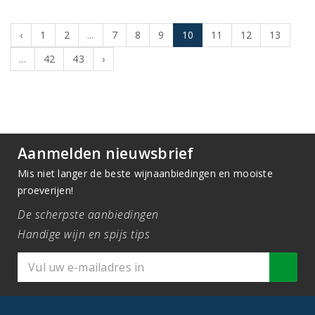
‹
1
2
...
7
8
9
10
11
12
13
...
42
43
›
Aanmelden nieuwsbrief
Mis niet langer de beste wijnaanbiedingen en mooiste
proeverijen!
De scherpste aanbiedingen
Handige wijn en spijs tips