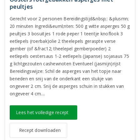
peultjes
Gerecht voor 2 personen Bereidingstijd&nbsp;: &plusmn;
20 minuten Ingredi&euml;nten: 500 g witte asperges 50 g
peultjes 3 bosuitjes 1 rode peper 1 teentje knoflook 3
eetlepels (roerbak)olie 2 theelepels geraspte verse
gember (of &frac12; theelepel gemberpoeder) 2
eetlepels oestersaus 1-2 eetlepels (Japanse) sojasaus 75
g lichtgezouten cashewnoten Eventueel (jasmijn)rijst
Bereidingswijze: Schil de asperges van het topje naar
beneden en snij van de onderkant een stukje van
ongeveer 2 cm. Snij de asperges schuin in stukken van
ongeveer 4 cm....
Lees het volledige recept
Recept downloaden