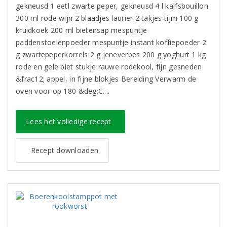
gekneusd 1 eetl zwarte peper, gekneusd 4 l kalfsbouillon
300 ml rode wijn 2 blaadjes laurier 2 takjes tijm 100 g
kruidkoek 200 ml bietensap mespuntje
paddenstoelenpoeder mespuntje instant koffiepoeder 2
g zwartepeperkorrels 2 g jeneverbes 200 g yoghurt 1 kg
rode en gele biet stukje rauwe rodekool, fijn gesneden
&frac12; appel, in fijne blokjes Bereiding Verwarm de
oven voor op 180 &deg;C....
Lees het volledige recept
Recept downloaden