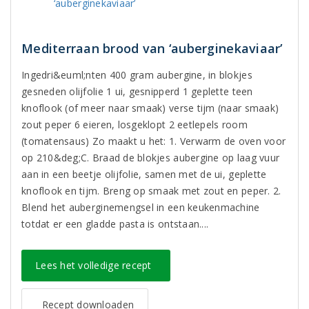
Mediterraan brood van ‘auberginekaviaar’
Ingedri&euml;nten 400 gram aubergine, in blokjes
gesneden olijfolie 1 ui, gesnipperd 1 geplette teen
knoflook (of meer naar smaak) verse tijm (naar smaak)
zout peper 6 eieren, losgeklopt 2 eetlepels room
(tomatensaus) Zo maakt u het: 1. Verwarm de oven voor
op 210&deg;C. Braad de blokjes aubergine op laag vuur
aan in een beetje olijfolie, samen met de ui, geplette
knoflook en tijm. Breng op smaak met zout en peper. 2.
Blend het auberginemengsel in een keukenmachine
totdat er een gladde pasta is ontstaan....
Lees het volledige recept
Recept downloaden