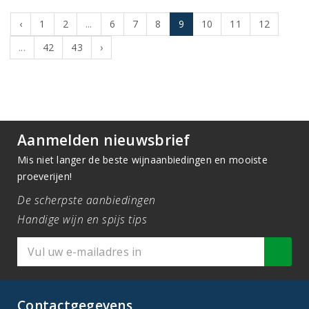
‹
1
2
...
6
7
8
9
10
11
12
...
42
43
›
Aanmelden nieuwsbrief
Mis niet langer de beste wijnaanbiedingen en mooiste
proeverijen!
De scherpste aanbiedingen
Handige wijn en spijs tips
Contactgegevens