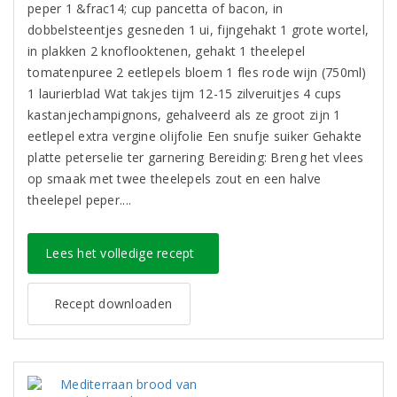
peper 1 &frac14; cup pancetta of bacon, in
dobbelsteentjes gesneden 1 ui, fijngehakt 1 grote wortel,
in plakken 2 knoflooktenen, gehakt 1 theelepel
tomatenpuree 2 eetlepels bloem 1 fles rode wijn (750ml)
1 laurierblad Wat takjes tijm 12-15 zilveruitjes 4 cups
kastanjechampignons, gehalveerd als ze groot zijn 1
eetlepel extra vergine olijfolie Een snufje suiker Gehakte
platte peterselie ter garnering Bereiding: Breng het vlees
op smaak met twee theelepels zout en een halve
theelepel peper....
Lees het volledige recept
Recept downloaden