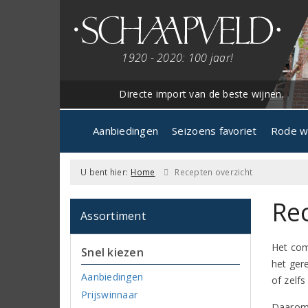
1920 - 2020: 100 jaar!
Directe import van de beste wijnen.
Aanbiedingen
Seizoens favoriet
Rode w
U bent hier:
Home
Recepten overzicht
Re
Assortiment
Het com
Snel kiezen
het ger
Aanbiedingen
of zelf
Prijswinnaar
Daarom 