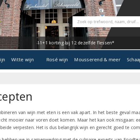
11+1 korting bij 12 dezelfde flessen*
ijn
Witte wijn
Rosé wijn
Mousserend & meer
Schaa
cepten
bineren van wijn met eten is een vak apart. In het beste geval maa
echt mooier naar voren doet komen. Maar het kan ook misgaan: een
s beide verpesten. Het is dus belangrijk wijn en gerecht goed te co
hebben we in samenwerking met de culinaire experts van Foodtea