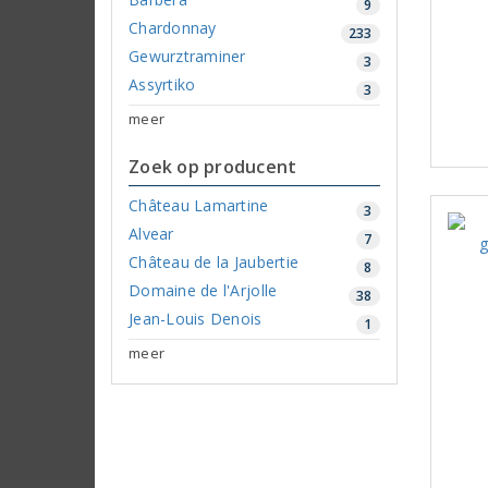
9
Chardonnay
233
Gewurztraminer
3
Assyrtiko
3
meer
Zoek op producent
Château Lamartine
3
Alvear
7
Château de la Jaubertie
8
Domaine de l'Arjolle
38
Jean-Louis Denois
1
meer