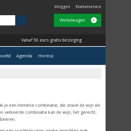
Inloggen
Klantenservice
Winkelwagen
0
Vanaf 50 euro gratis bezorging
pveld
Agenda
Horeca
k je een hemelse combinatie, die zowel de wijn als
 verkeerde combinatie kan de wijn, het gerecht,
mbineren.
m een prachtige serie unieke gerechten mét