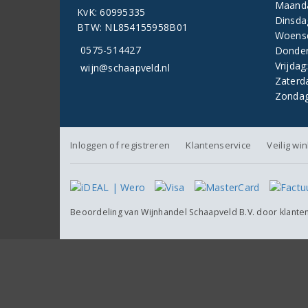
Maand
KvK: 60995335
Dinsda
BTW: NL854155958B01
Woens
0575-514427
Donder
Vrijdag
wijn@schaapveld.nl
Zaterd
Zondag
Inloggen of registreren
Klantenservice
Veilig wi
Beoordeling van
Wijnhandel Schaapveld B.V.
door klante