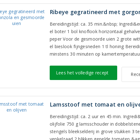
Ribeye gegratineerd met gorgo
Bereidingstijd: ca. 35 min.&nbsp; Ingredi&e
el boter 1 bol knoflook horizontaal gehalv
peper Voor de gesmoorde uien 2 grote witte 
el bieslook fijngesneden 1 tl honing Bereid
minstens 30 minuten op kamertemperatuur
Lees het volledige recept
Rece
Lamsstoof met tomaat en olijv
Bereidingstijd: ca. 2 uur en 45 min. Ingred
olijfolie 750 g lamsschouder in dobbelsten
stengels bleekselderij in grove stukken 3 t
venkelzaad 2 blikken gepelde tomaten &ag