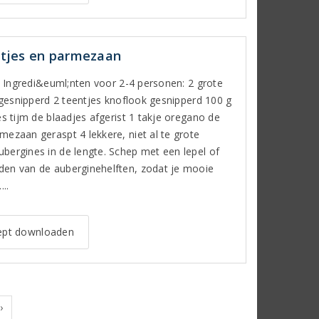
rtjes en parmezaan
jd Ingredi&euml;nten voor 2-4 personen: 2 grote
i gesnipperd 2 teentjes knoflook gesnipperd 100 g
es tijm de blaadjes afgerist 1 takje oregano de
mezaan geraspt 4 lekkere, niet al te grote
bergines in de lengte. Schep met een lepel of
den van de auberginehelften, zodat je mooie
..
pt downloaden
›