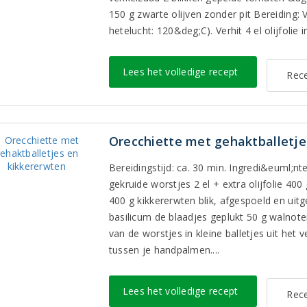
150 g zwarte olijven zonder pit Bereiding:
hetelucht: 120&deg;C). Verhit 4 el olijfolie 
Lees het volledige recept
Rece
Orecchiette met gehaktballetje
Bereidingstijd: ca. 30 min. Ingredi&euml;nt
gekruide worstjes 2 el + extra olijfolie 400
400 g kikkererwten blik, afgespoeld en uitg
basilicum de blaadjes geplukt 50 g walnote
van de worstjes in kleine balletjes uit het 
tussen je handpalmen....
Lees het volledige recept
Rece