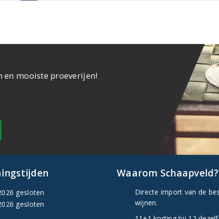
n en mooiste proeverijen!
ingstijden
Waarom Schaapveld?
Directe import van de be
2026 gesloten
wijnen.
2026 gesloten
11+1 korting bij 12 dezel