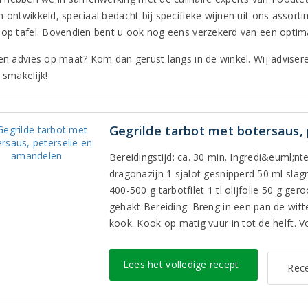
n ontwikkeld, speciaal bedacht bij specifieke wijnen uit ons assort
 op tafel. Bovendien bent u ook nog eens verzekerd van een optima
en advies op maat? Kom dan gerust langs in de winkel. Wij adviseren
 smakelijk!
Gegrilde tarbot met botersaus,
Bereidingstijd: ca. 30 min. Ingredi&euml;n
dragonazijn 1 sjalot gesnipperd 50 ml slag
400-500 g tarbotfilet 1 tl olijfolie 50 g ge
gehakt Bereiding: Breng in een pan de witt
kook. Kook op matig vuur in tot de helft. 
Lees het volledige recept
Rece