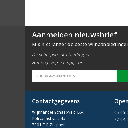
Aanmelden nieuwsbrief
Mis niet langer de beste wijnaanbiedinge
De scherpste aanbiedingen
Handige wijn en spijs tips
Contactgegevens
Open
Wijnhandel Schaapveld B.V.
05-05-
Pelikaanstraat 4a
27-04-
7201 DR Zutphen