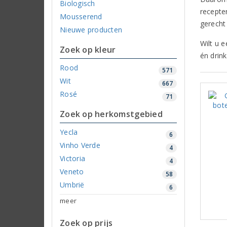
Biologisch
recepte
Mousserend
gerecht
Nieuwe producten
Wilt u e
Zoek op kleur
én drink
Rood
571
Wit
667
Rosé
71
Zoek op herkomstgebied
Yecla
6
Vinho Verde
4
Victoria
4
Veneto
58
Umbrië
6
meer
Zoek op prijs