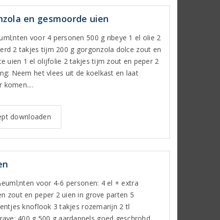
nzola en gesmoorde uien
uml;nten voor 4 personen 500 g ribeye 1 el olie 2
eerd 2 takjes tijm 200 g gorgonzola dolce zout en
uien 1 el olijfolie 2 takjes tijm zout en peper 2
ing: Neem het vlees uit de koelkast en laat
 komen....
pt downloaden
en
i&euml;nten voor 4-6 personen: 4 el + extra
en zout en peper 2 uien in grove parten 5
eentjes knoflook 3 takjes rozemarijn 2 tl
rave; 400 g 500 g aardappels goed geschrobd