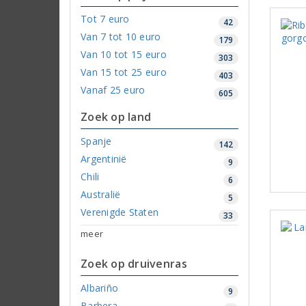
Tot 7 euro
42
Van 7 tot 10 euro
179
Van 10 tot 15 euro
303
Van 15 tot 25 euro
403
Vanaf 25 euro
605
Zoek op land
Spanje
142
Argentinië
9
Chili
6
Australië
5
Verenigde Staten
33
meer
Zoek op druivenras
Albariño
9
Barbera