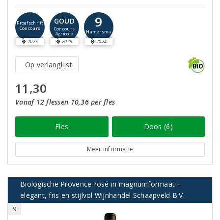
9
GOUD
Proefschrift
Concours
Concours
Hamersma
Agricole
2025
2025
2024
Op verlanglijst
11,30
Vanaf 12 flessen 10,36 per fles
Fles
Doos (6)
Meer informatie
Biologische Provence-rosé in magnumformaat –
elegant, fris en stijlvol Wijnhandel Schaapveld B.V.
9