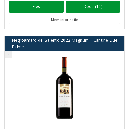
Fles
Doos (12)
Meer informatie
Negroamaro del Salento 2022 Magnum | Cantine Due
Palme
3