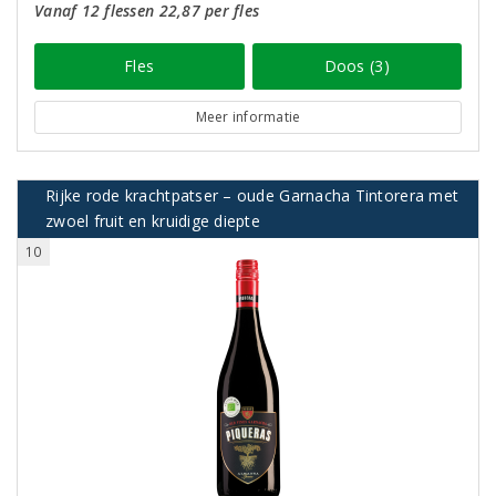
Vanaf 12 flessen 22,87 per fles
Fles
Doos (3)
Meer informatie
Rijke rode krachtpatser – oude Garnacha Tintorera met
zwoel fruit en kruidige diepte
10