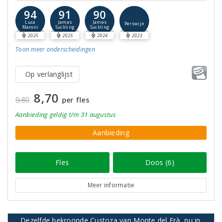
94
91
90
Luca
James
James
Perswijn
Maroni
Suckling
Suckling
2025
2025
2024
2023
Toon meer
onderscheidingen
Op verlanglijst
8,70
9,80
per fles
Aanbieding
geldig
t/m 31 augustus
Aanbieding
Fles
Doos (6)
Meer informatie
Dezelfde bekroonde Custoza van Monte del Frà, nu in