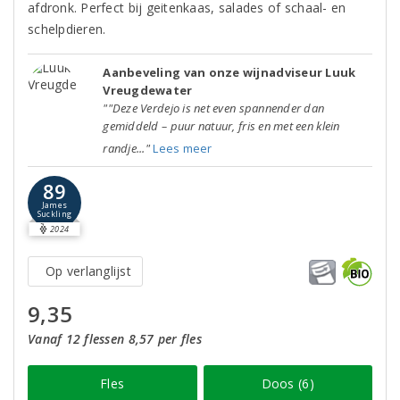
afdronk. Perfect bij geitenkaas, salades of schaal- en
schelpdieren.
Aanbeveling van onze wijnadviseur Luuk
Vreugdewater
""Deze Verdejo is net even spannender dan
gemiddeld – puur natuur, fris en met een klein
randje..."
Lees meer
89
James
Suckling
2024
Op verlanglijst
9,35
Vanaf 12 flessen 8,57 per fles
Fles
Doos (6)