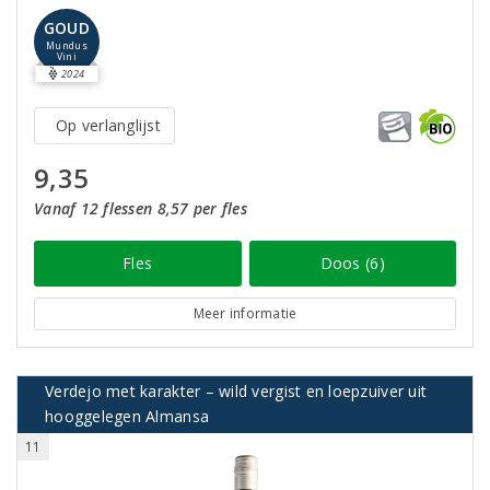
GOUD
Mundus
Vini
2024
Op verlanglijst
9,35
Vanaf 12 flessen 8,57 per fles
Fles
Doos (6)
Meer informatie
Verdejo met karakter – wild vergist en loepzuiver uit
hooggelegen Almansa
11