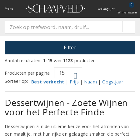
0
Menu
Verlanglijst
Winkelwagen
Filter
Aantal resultaten:
1-15
van
1123
producten
Producten per pagina:
Sorteer op:
Best verkocht
|
Prijs
|
Naam
|
Oogstjaar
Dessertwijnen - Zoete Wijnen
voor het Perfecte Einde
Dessertwijnen zijn de ultieme keuze voor het afronden van
een maaltijd, met hun rijke en gelaagde smaken die perfect