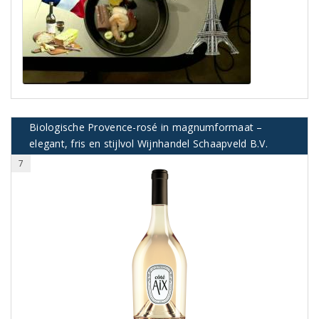
Biologische Provence-rosé in magnumformaat –
elegant, fris en stijlvol Wijnhandel Schaapveld B.V.
7