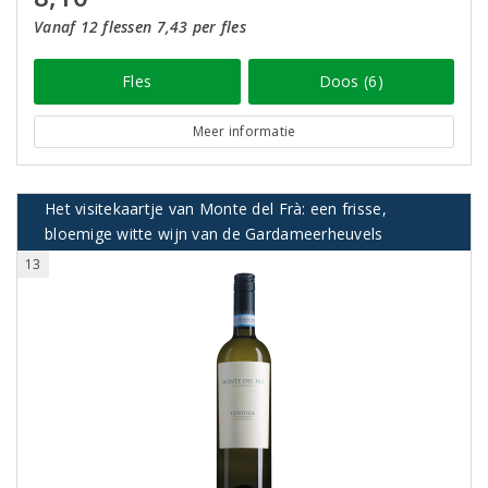
Vanaf 12 flessen 7,43 per fles
Fles
Doos (6)
Meer informatie
Het visitekaartje van Monte del Frà: een frisse,
bloemige witte wijn van de Gardameerheuvels
13